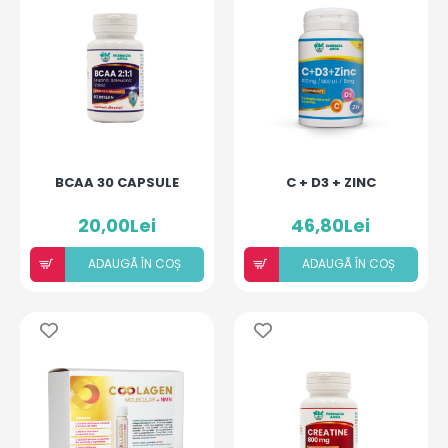
BCAA 30 CAPSULE
C + D3 + ZINC
20,00Lei
46,80Lei
ADAUGÃ ÎN COȘ
ADAUGÃ ÎN COȘ