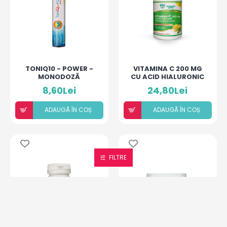
TONIQ10 - POWER -
VITAMINA C 200 MG
MONODOZĂ
CU ACID HIALURONIC
(AROMĂ LĂMÂIE ȘI
8,60Lei
24,80Lei
MENTĂ)
ADAUGÃ ÎN COȘ
ADAUGÃ ÎN COȘ
FILTRE