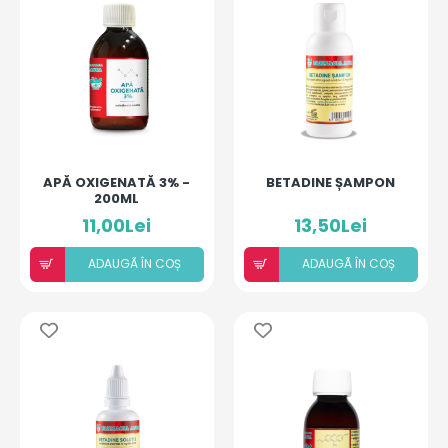
APĂ OXIGENATĂ 3% -
BETADINE ȘAMPON
200ML
11,00Lei
13,50Lei
ADAUGÃ ÎN COȘ
ADAUGÃ ÎN COȘ