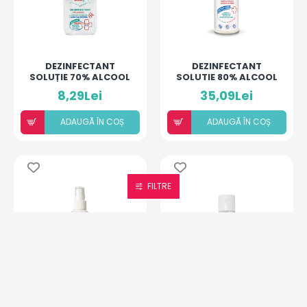
DEZINFECTANT
DEZINFECTANT
SOLUȚIE 70% ALCOOL
SOLUTIE 80% ALCOOL
CU ULEIURI ESENȚIALE
- 1000 ML - HIGIANCA
8,29Lei
35,09Lei
ȘI ACID HIALURONIC -
50ML HIGIANCA
ADAUGÃ ÎN COȘ
ADAUGÃ ÎN COȘ
FILTRE