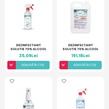
DEZINFECTANT
DEZINFECTANT
SOLUTIE 70% ALCOOL
SOLUTIE 70% ALCOOL
CU U.E. SI ACID
CU U.E. SI ACID
35,09Lei
191,18Lei
HIALURONIC 500 ML -
HIALURONIC 5L-
HIGIANCA
HIGIANCA
ADAUGÃ ÎN COȘ
ADAUGÃ ÎN COȘ