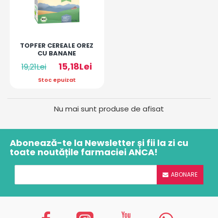
TOPFER CEREALE OREZ
CU BANANE
15,18Lei
19,21Lei
Stoc epuizat
Nu mai sunt produse de afisat
Abonează-te la Newsletter și fii la zi cu
toate noutățile farmaciei ANCA!
ABONARE