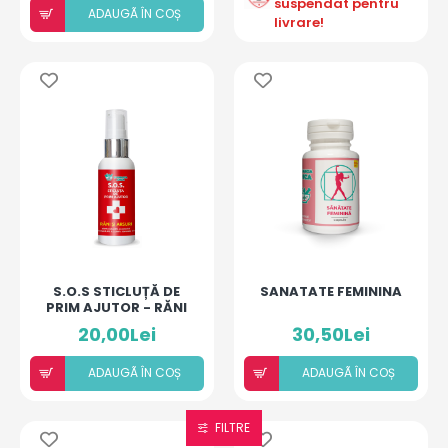
suspendat pentru
ADAUGÃ ÎN COȘ
livrare!
S.O.S STICLUȚĂ DE
SANATATE FEMININA
PRIM AJUTOR - RĂNI
ȘI ARSURI
20,00Lei
30,50Lei
ADAUGÃ ÎN COȘ
ADAUGÃ ÎN COȘ
FILTRE