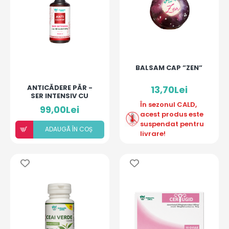
BALSAM CAP ”ZEN”
ANTICĂDERE PĂR -
13,70Lei
SER INTENSIV CU
MINOXIDIL 5%
În sezonul CALD,
99,00Lei
acest produs este
suspendat pentru
ADAUGÃ ÎN COȘ
livrare!