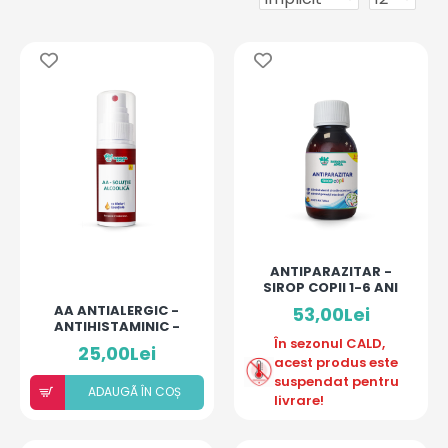
ANTIPARAZITAR -
SIROP COPII 1-6 ANI
AA ANTIALERGIC -
53,00Lei
ANTIHISTAMINIC -
SOLUȚIE ALCOOLICĂ
În sezonul CALD,
25,00Lei
CU 10% ULEIURI
acest produs este
ESENȚIALE
suspendat pentru
ADAUGÃ ÎN COȘ
livrare!