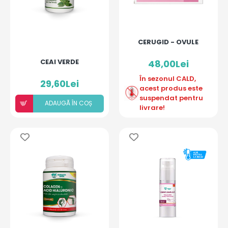
CERUGID - OVULE
CEAI VERDE
48,00Lei
În sezonul CALD,
29,60Lei
acest produs este
suspendat pentru
ADAUGÃ ÎN COȘ
livrare!