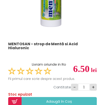
MENTOSAN - strop de Mentă si Acid
Hialuronic
Livram oriunde in Ro
6.50
lei
Fii primul care scrie despre acest produs.
-
+
Cantitate
Stoc epuizat
Adaugã în Coș