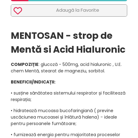
Adaugã la Favorite
MENTOSAN - strop de
Mentă si Acid Hialuronic
COMPOZIȚIE
: glucoză - 500mg, acid hialuronic , U.E.
chem Mentă, stearat de magneziu, sorbitol.
BENEFICII/INDICAȚII:
• susține sănătatea sistemului respirator și facilitează
respirația;
• hidratează mucoasa bucofaringiană ( previne
uscăciunea mucoasei și înlătură halena) - ideale
pentru persoanele fumătoare;
• furnizează energia pentru majoritatea proceselor