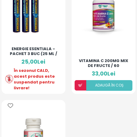
ENERGIE ESENTIALA -
PACHET 3 BUC (25 ML /
MONODOZA)
25,00Lei
VITAMINA C 200MG MIX
DE FRUCTE / 60
În sezonul CALD,
COMPRIMATE
33,00Lei
acest produs este
suspendat pentru
ADAUGÃ ÎN COȘ
livrare!