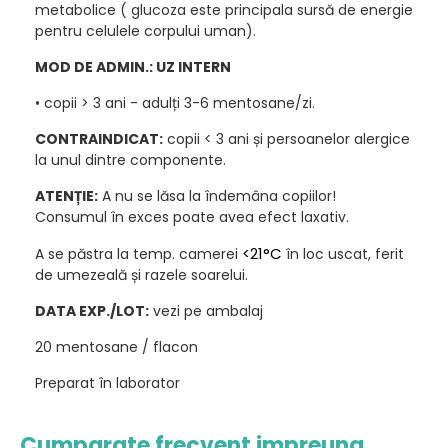
metabolice ( glucoza este principala sursă de energie
pentru celulele corpului uman).
MOD DE ADMIN.: UZ INTERN
• copii > 3 ani - adulți 3-6 mentosane/zi.
CONTRAINDICAT:
copii < 3 ani și persoanelor alergice
la unul dintre componente.
ATENȚIE:
A nu se lăsa la îndemâna copiilor!
Consumul în exces poate avea efect laxativ.
<21°C
A se păstra la temp. camerei
în loc uscat, ferit
de umezeală și razele soarelui.
DATA EXP./LOT:
vezi pe ambalaj
20 mentosane / flacon
Preparat în laborator
Cumparate frecvent impreuna