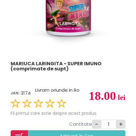
MARIUCA LARINGITA - SUPER IMUNO
(comprimate de supt)
Livram oriunde in Ro
18.00
3174
JAN:
lei
Fii primul care scrie despre acest produs.
-
+
Cantitate
Adaugã în Coș