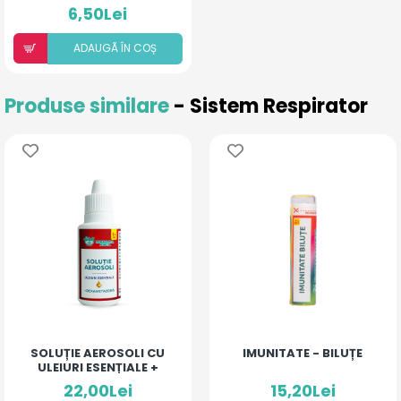
6,50Lei
ADAUGÃ ÎN COȘ
Produse similare
- Sistem Respirator
SOLUȚIE AEROSOLI CU
IMUNITATE - BILUȚE
ULEIURI ESENȚIALE +
DEXAMETAZONĂ
22,00Lei
15,20Lei