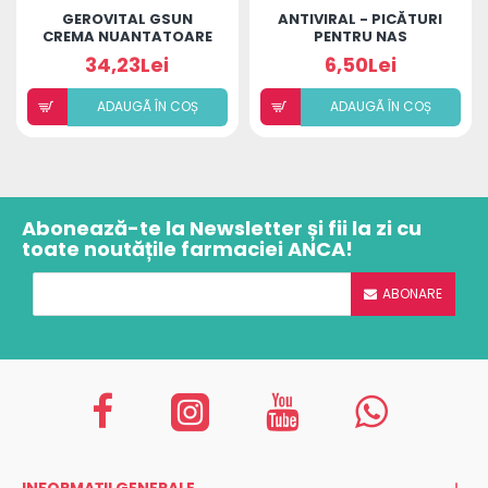
GEROVITAL GSUN
ANTIVIRAL - PICĂTURI
CREMA NUANTATOARE
PENTRU NAS
PENTRU FATA SPF50
34,23Lei
6,50Lei
50ML
ADAUGÃ ÎN COȘ
ADAUGÃ ÎN COȘ
Abonează-te la Newsletter și fii la zi cu
toate noutățile farmaciei ANCA!
ABONARE
INFORMAȚII GENERALE