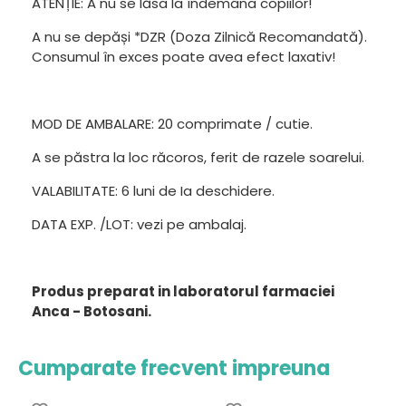
ATENȚIE: A nu se lăsa la îndemâna copiilor!
A nu se depăși *DZR (Doza Zilnică Recomandată).
Consumul în exces poate avea efect laxativ!
MOD DE AMBALARE: 20 comprimate / cutie.
A se păstra la loc răcoros, ferit de razele soarelui.
VALABILITATE: 6 luni de Ia deschidere.
DATA EXP. /LOT: vezi pe ambalaj.
Produs preparat in laboratorul farmaciei
Anca - Botosani.
Cumparate frecvent impreuna