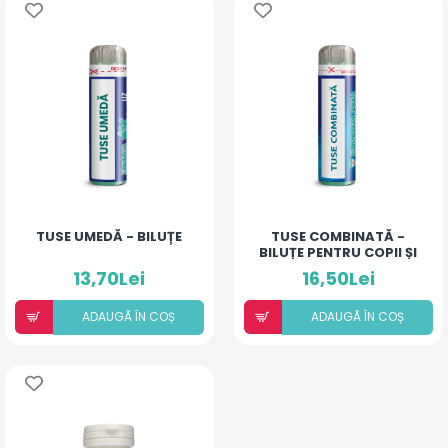
TUSE UMEDĂ - BILUȚE
TUSE COMBINATĂ -
BILUȚE PENTRU COPII ȘI
ADULȚI
13,70Lei
16,50Lei
ADAUGÃ ÎN COȘ
ADAUGÃ ÎN COȘ