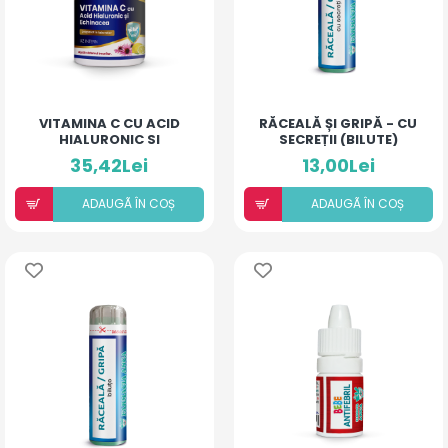
VITAMINA C CU ACID
RĂCEALĂ ȘI GRIPĂ - CU
HIALURONIC SI
SECREȚII (BILUTE)
ECHINACEA
35,42Lei
13,00Lei
ADAUGÃ ÎN COȘ
ADAUGÃ ÎN COȘ