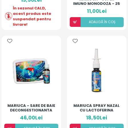
IMUNO MONODOZA - 25
În sezonul CALD,
ML
11,00Lei
acest produs este
suspendat pentru
ADAUGÃ ÎN COȘ
livrare!
MARIUCA - SARE DE BAIE
MARIUCA SPRAY NAZAL
DECONGESTIONANTA
CU LACTOFERINA
PREVENȚIE COPII
46,00Lei
18,50Lei