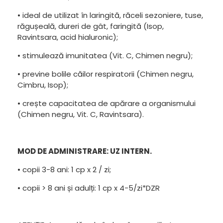
• ideal de utilizat în laringită, răceli sezoniere, tuse,
răgușeală, dureri de gât, faringită (Isop,
Ravintsara, acid hialuronic);
• stimulează imunitatea (Vit. C, Chimen negru);
• previne bolile căilor respiratorii (Chimen negru,
Cimbru, Isop);
• crește capacitatea de apărare a organismului
(Chimen negru, Vit. C, Ravintsara).
MOD DE ADMINISTRARE: UZ INTERN.
• copii 3-8 ani: 1 cp x 2 / zi;
• copii > 8 ani și adulți: 1 cp x 4-5/zi*DZR