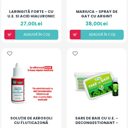
LARINGITĂ FORTE - CU
MARIUCA - SPRAY DE
U.E. SI ACID HIALURONIC
GAT CU ARGINT
(LĂMÂIE)
COLOIDAL SI
27,00Lei
38,00Lei
ANTIBIOTIC - COMPLEX
- 10 ML
ADAUGÃ ÎN COȘ
ADAUGÃ ÎN COȘ
SOLUȚIE DE AEROSOLI
SARE DE BAIE CU U.E. -
CU FLUTICAZONĂ
DECONGESTIONANT -
(20ML)
500MG