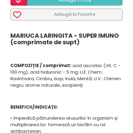
Adaugã la Favorite
MARIUCA LARINGITA - SUPER IMUNO
(comprimate de supt)
COMPOZIȚIE / comprimat:
acid ascorbic (Vit. C -
100 mg), acid hialuronic - 5 mg; U.E. Chem.:
Ravintsara, Cimbru, Isop, Inula, Mentă; U.V.: Chimen
negru; arome naturale, excipienți.
BENEFICII/INDICAȚII:
• împiedică pătrunderea virusurilor în organism și
multiplicarea lor: formează un biofilm cu rol
antibacterian;