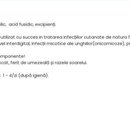
c, acid fusidic, excipienți.
tilizat cu succes in tratarea infecțiilor cutanate de natura fung
 nivel interdigital, infecții micotice ale unghiilor(onicomicoze),
 componente!
scat, ferit de umezeală și razele soarelui.
x 1 - 4/zi (după igienă).