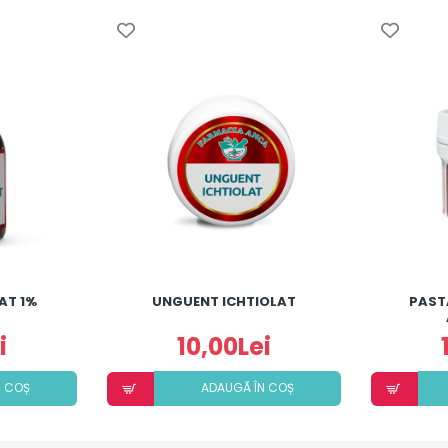
AT 1%
UNGUENT ICHTIOLAT
PAST
i
10,00Lei
N COȘ
ADAUGÃ ÎN COȘ