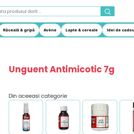
Răceală & gripă
Avène
Lapte & cereale
Idei de cadou
Unguent Antimicotic 7g
Din aceeasi categorie