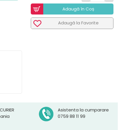
Adaugã în Coș
Adaugã la Favorite
 CURIER
Asistenta la cumparare
mania
0759 88 11 99