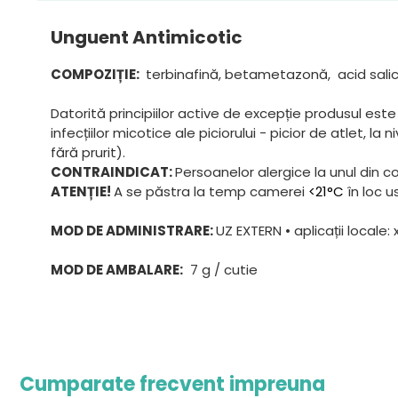
Unguent Antimicotic
COMPOZIȚIE:
terbinafină, betametazonă, acid salicili
Datorită principiilor active de excepție produsul este u
infecțiilor micotice ale piciorului - picior de atlet, la
fără prurit).
CONTRAINDICAT:
Persoanelor alergice la unul din
ATENȚIE!
A se păstra la temp camerei
<21°C
în loc u
MOD DE ADMINISTRARE:
UZ EXTERN • aplicații locale: 
MOD DE AMBALARE:
7 g / cutie
Cumparate frecvent impreuna