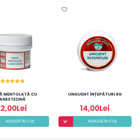
Ă MENTOLATĂ CU
UNGUENT ÎNȚEPĂTURI 8G
ANESTEZINĂ
12,00Lei
14,00Lei
ADAUGÃ ÎN COȘ
ADAUGÃ ÎN COȘ