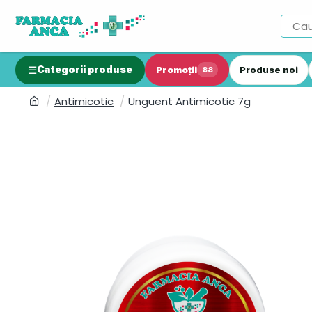
Categorii produse
Promoții
Produse noi
88
Antimicotic
Unguent Antimicotic 7g