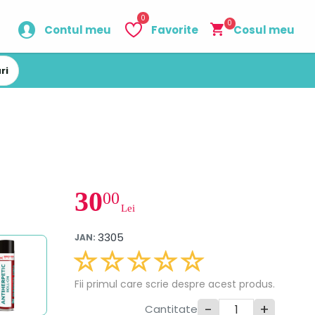
0
0
Contul meu
Favorite
Cosul meu
ri
30
00
Lei
3305
JAN:
Fii primul care scrie despre acest produs.
-
+
Cantitate