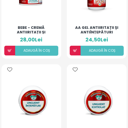
BEBE - CREMĂ
AA GEL ANTIIRITAȚII ȘI
ANTIIRITAȚII ȘI
ANTIÎNȚEPĂTURI
ANTIALERGICĂ
PENTRU ARSURI MEDII
28,00Lei
24,50Lei
ADAUGÃ ÎN COȘ
ADAUGÃ ÎN COȘ