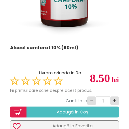
Alcool camforat 10% (50ml)
Livram oriunde in Ro
8.50
lei
Fii primul care scrie despre acest produs.
-
+
Cantitate
Adaugã în Coș
Adaugã la Favorite