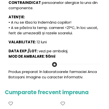
CONTRAINDICAT
persoanelor alergice la una din
componente.
ATENȚIE:
• A nu se lăsa la îndemâna copiilor!
• A se păstra la temp. camerei <21°C, în loc uscat,
ferit de umezeală și razele soarelui.
VALABILITATE:
12 luni
DATA EXP./LOT:
vezi pe ambalaj.
MOD DE AMBALARE: 50ml
Produs preparat în laboratoarele farmaciei Anca
Botoșani. Imagine cu caracter informativ.
Cumparate frecvent impreuna