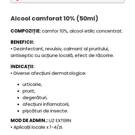
Alcool camforat 10% (50ml)
COMPOZIȚIE:
camfor 10%, alcool etilic concentrat.
BENEFICII:
• Dezinfectant, revulsiv, calmant al pruritului,
antiseptic cu acțiune locală, efect de răcorire.
INDICAȚII:
• Diverse afecțiuni dermatologice:
urticarie,
prurit,
degerături,
afecțiuni inflamatorii,
pișcături de insecte.
MOD DE ADMIN.:
UZ EXTERN
• Aplicații locale x 1-4/zi.