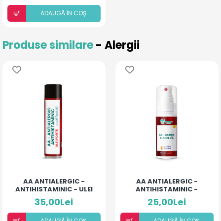
ADAUGÃ ÎN COȘ
Produse similare
- Alergii
AA ANTIALERGIC -
AA ANTIALERGIC -
ANTIHISTAMINIC - ULEI
ANTIHISTAMINIC -
FORTE COPII ȘI ADULȚI
SOLUȚIE ALCOOLICĂ CU
35,00Lei
25,00Lei
10% ULEIURI ESENȚIALE
ADAUGÃ ÎN COȘ
ADAUGÃ ÎN COȘ