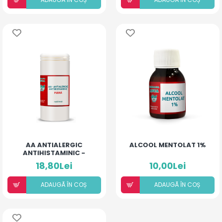
AA ANTIALERGIC
ALCOOL MENTOLAT 1%
ANTIHISTAMINIC -
PUDRĂ PENTRU COPII ȘI
18,80Lei
10,00Lei
ADULȚI
ADAUGÃ ÎN COȘ
ADAUGÃ ÎN COȘ