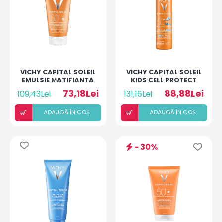
VICHY CAPITAL SOLEIL
VICHY CAPITAL SOLEIL
EMULSIE MATIFIANTA
KIDS CELL PROTECT
SPF50+ 50ML
SPRAY FLUID SPF 50
73,18Lei
88,88Lei
109,43Lei
131,16Lei
PENTRU COPII 200ML
ADAUGÃ ÎN COȘ
ADAUGÃ ÎN COȘ
- 30%