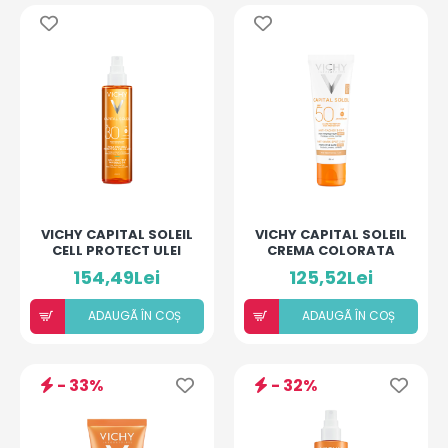
VICHY CAPITAL SOLEIL
VICHY CAPITAL SOLEIL
CELL PROTECT ULEI
CREMA COLORATA
SPF30 200ML
3IN1 ANTI-PETE
154,49Lei
125,52Lei
PIGMENTARE 50ML
ADAUGÃ ÎN COȘ
ADAUGÃ ÎN COȘ
- 33%
- 32%