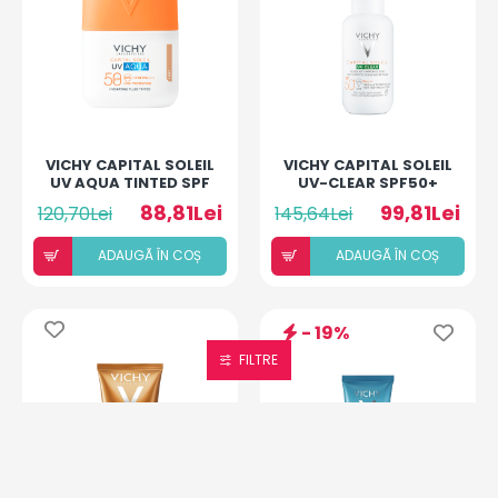
VICHY CAPITAL SOLEIL
VICHY CAPITAL SOLEIL
UV AQUA TINTED SPF
UV-CLEAR SPF50+
50+ FLUID COLORAT
40ML
88,81Lei
99,81Lei
120,70Lei
145,64Lei
50ML
ADAUGÃ ÎN COȘ
ADAUGÃ ÎN COȘ
- 19%
FILTRE