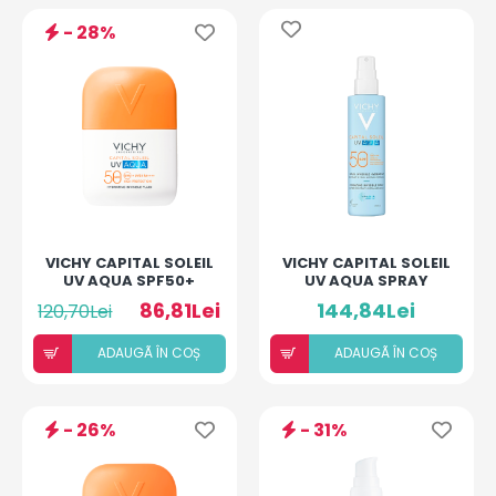
- 28%
VICHY CAPITAL SOLEIL
VICHY CAPITAL SOLEIL
UV AQUA SPF50+
UV AQUA SPRAY
FLUID 50ML
HIDRATANT PENTRU
86,81Lei
144,84Lei
120,70Lei
FATA SI CORP 200ML
ADAUGÃ ÎN COȘ
ADAUGÃ ÎN COȘ
- 26%
- 31%