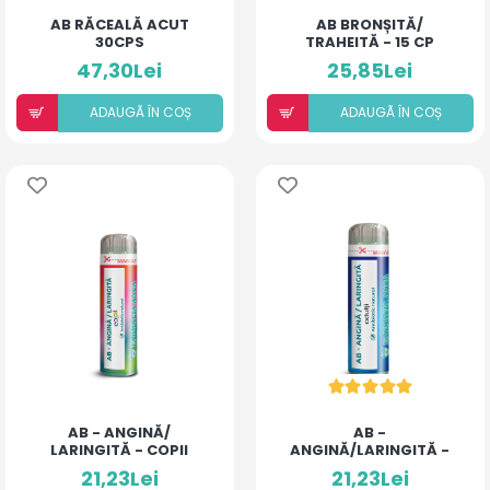
AB RĂCEALĂ ACUT
AB BRONȘITĂ/
30CPS
TRAHEITĂ - 15 CP
47,30Lei
25,85Lei
ADAUGÃ ÎN COȘ
ADAUGÃ ÎN COȘ
AB - ANGINĂ/
AB -
LARINGITĂ - COPII
ANGINĂ/LARINGITĂ -
(BILUȚE)
ADULȚI (BILUȚE)
21,23Lei
21,23Lei