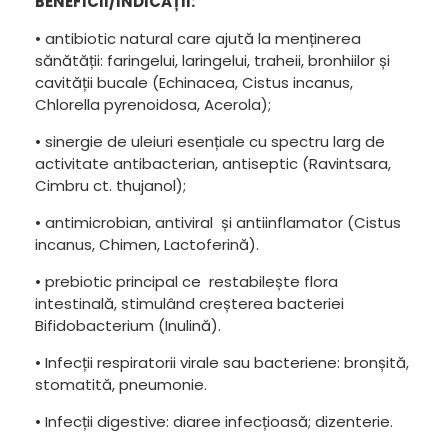
BENEFICII/INDICAȚII:
• antibiotic natural care ajută la menținerea
sănătății: faringelui, laringelui, traheii, bronhiilor și
cavității bucale (Echinacea, Cistus incanus,
Chlorella pyrenoidosa, Acerola);
• sinergie de uleiuri esențiale cu spectru larg de
activitate antibacterian, antiseptic (Ravintsara,
Cimbru ct. thujanol);
• antimicrobian, antiviral și antiinflamator (Cistus
incanus, Chimen, Lactoferină).
• prebiotic principal ce restabilește flora
intestinală, stimulând creșterea bacteriei
Bifidobacterium (Inulină).
• Infecții respiratorii virale sau bacteriene: bronșită,
stomatită, pneumonie.
• Infecții digestive: diaree infecțioasă; dizenterie.