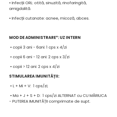
• Infecții ORL: otită, sinuzită, rinofaringită,
amigdalită.
• Infecții cutanate: acnee, micoză, abces.
MOD DE ADMINISTRARE*: UZ INTERN
• copii 3 ani - 6ani: 1 cps x 4/zi
• copii 6 ani - 12 ani: 2 cps x 3/zi
• copii > 12 ani: 2 cps x 4/zi
STIMULAREA IMUNITĂȚII:
• L + Mi + V: 1 cps/zi;
• Ma + J + S + D: 1 cps/zi ALTERNAT cu CU MĂRIUCA
- PUTEREA IMUNITĂȚII comprimate de supt.