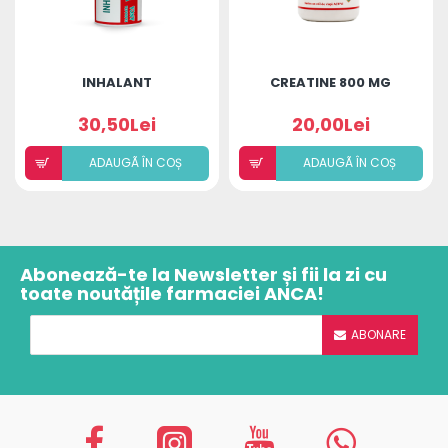
INHALANT
CREATINE 800 MG
30,50Lei
20,00Lei
ADAUGÃ ÎN COȘ
ADAUGÃ ÎN COȘ
Abonează-te la Newsletter și fii la zi cu
toate noutățile farmaciei ANCA!
ABONARE