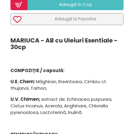
Adaugã în Coș
Adaugã la Favorite
MARIUCA - AB cu Uleiuri Esentiale -
30cp
COMPOZIȚIE / capsulă:
U.E. Chem:
Măghiran, Ravintsara, Cimbru ct.
thujanol, Tarhon;
U.V. Chimen;
extract de: Echinacea purpurea,
Cistus incanus, Acerola, Anghinare, Chlorella
pyrenoidosa, Lactoferină, Inulină.