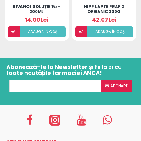
RIVANOL SOLUȚIE 1‰ -
HIPP LAPTE PRAF 2
200ML
ORGANIC 300G
14,00Lei
42,07Lei
ADAUGÃ ÎN COȘ
ADAUGÃ ÎN COȘ
Abonează-te la Newsletter și fii la zi cu
toate noutățile farmaciei ANCA!
ABONARE