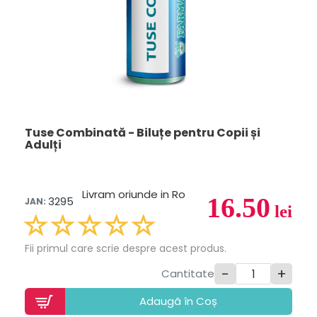
Tuse Combinată - Biluțe pentru Copii și
Adulți
Livram oriunde in Ro
16.50
3295
JAN:
lei
Fii primul care scrie despre acest produs.
-
+
Cantitate
Adaugã în Coș