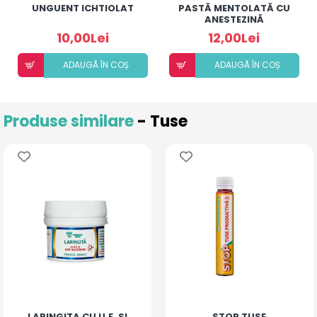
UNGUENT ICHTIOLAT
PASTĂ MENTOLATĂ CU
ANESTEZINĂ
10,00Lei
12,00Lei
ADAUGÃ ÎN COȘ
ADAUGÃ ÎN COȘ
Produse similare
- Tuse
LARINGITA CU U.E. SI
STOP TUSE