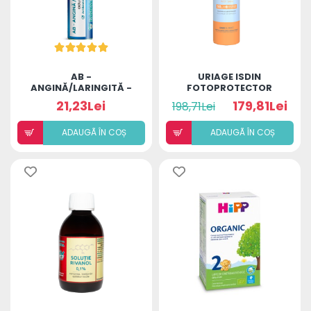
AB -
URIAGE ISDIN
ANGINĂ/LARINGITĂ -
FOTOPROTECTOR
ADULȚI (BILUȚE)
SPRAY TRANSPARENT
21,23Lei
179,81Lei
198,71Lei
WET SKIN SPF50+
250ML
ADAUGÃ ÎN COȘ
ADAUGÃ ÎN COȘ