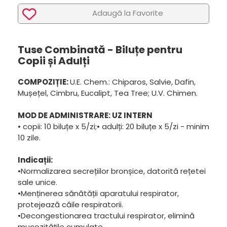
Adaugã la Favorite
Tuse Combinată - Biluțe pentru
Copii și Adulți
COMPOZIȚIE:
U.E. Chem.: Chiparos, Salvie, Dafin,
Mușețel, Cimbru, Eucalipt, Tea Tree; U.V. Chimen.
MOD DE ADMINISTRARE: UZ INTERN
• copii: 10 biluțe x 5/zi;• adulți: 20 biluțe x 5/zi - minim
10 zile.
Indicații:
•Normalizarea secrețiilor bronșice, datorită rețetei
sale unice.
•Menținerea sănătății aparatului respirator,
protejează căile respiratorii.
•Decongestionarea tractului respirator, elimină
mucozitățile cumulate.