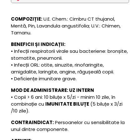
COMPOZIȚIE:
U.E. Chem.: Cimbru CT thujanol,
Mentă, Pin, Lavandula angustifolia; U.V.: Chimen,
Tamanu.
BENEFICII ȘI INDICAȚII:
• Infecții respiratorii virale sau bacteriene: bronșite,
stomatite, pneumonii.
• Infecții ORL: otite, sinuzite, rinofaringite,
amigdalite, laringite, angine, răgușeală copii.
• Deficiențe imunitare grave.
MOD DE ADMINISTRARE: UZ INTERN
• Copii > 6 ani: 10 biluțe x 5/zi - minim 10 zile, în
combinație cu
IMUNITATE BILUȚE
(5 biluțe x 3/zi
/10 zile).
CONTRAINDICAT:
Persoanelor cu sensibilitate la
unul dintre componente.