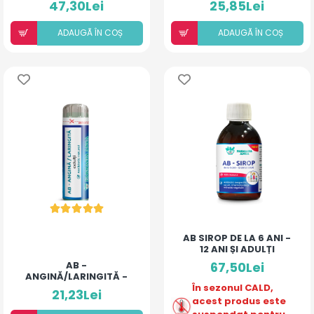
47,30Lei
25,85Lei
ADAUGÃ ÎN COȘ
ADAUGÃ ÎN COȘ
AB SIROP DE LA 6 ANI -
12 ANI ȘI ADULȚI
AB -
67,50Lei
ANGINĂ/LARINGITĂ -
ADULȚI (BILUȚE)
În sezonul CALD,
21,23Lei
acest produs este