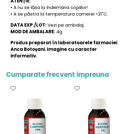
ATENȚIE:
• A nu se lăsa la îndemâna copiilor!
• A se păstra la temperatura camerei <21˚C.
DATA EXP./LOT:
Vezi pe ambalaj.
MOD DE AMBALARE:
4g
Produs preparat în laboratoarele farmaciei
Anca Botoșani. Imagine cu caracter
informativ.
Cumparate frecvent impreuna