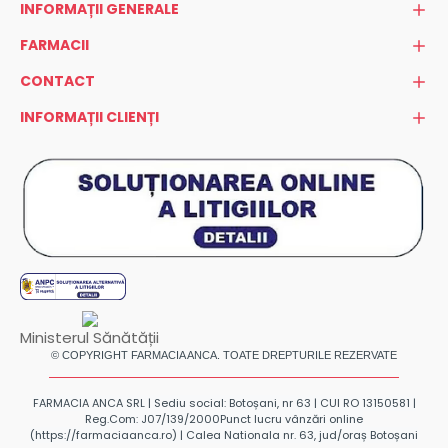
INFORMAȚII GENERALE
FARMACII
CONTACT
INFORMAȚII CLIENȚI
Ministerul Sănătății
© COPYRIGHT FARMACIA ANCA. TOATE DREPTURILE REZERVATE
FARMACIA ANCA SRL | Sediu social: Botoșani, nr 63 | CUI RO 13150581 |
Reg.Com: J07/139/2000
Punct lucru vânzări online
(https://farmaciaanca.ro) | Calea Nationala nr. 63, jud/oraș Botoșani