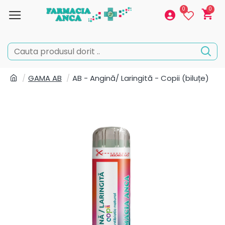
0
0
GAMA AB
AB - Angină/ Laringită - Copii (biluțe)