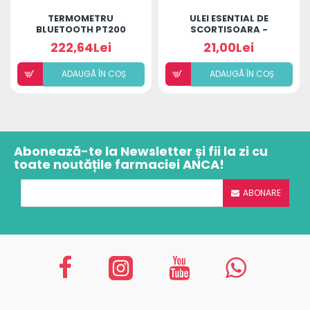
TERMOMETRU
ULEI ESENTIAL DE
BLUETOOTH PT200
SCORTISOARA -
MICROLIFE
CINNAMOMUM VERUM
222,64Lei
21,00Lei
OIL
ADAUGÃ ÎN COȘ
ADAUGÃ ÎN COȘ
Abonează-te la Newsletter și fii la zi cu
toate noutățile farmaciei ANCA!
ABONARE