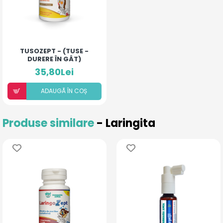
TUSOZEPT - (TUSE -
DURERE ÎN GÂT)
35,80Lei
ADAUGÃ ÎN COȘ
Produse similare
- Laringita