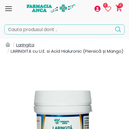
0
0
Laringita
LARINGITA cu U.E. si Acid Hialuronic (Piersică și Mango)