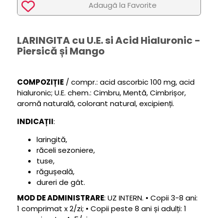
Adaugã la Favorite
LARINGITA cu U.E. si Acid Hialuronic -
Piersică și Mango
COMPOZIȚIE
/ compr.: acid ascorbic 100 mg, acid
hialuronic; U.E. chem.: Cimbru, Mentă, Cimbrișor,
aromă naturală, colorant natural, excipienți.
INDICAȚII
:
laringită,
răceli sezoniere,
tuse,
răgușeală,
dureri de gât.
MOD DE ADMINISTRARE
: UZ INTERN. • Copii 3-8 ani:
1 comprimat x 2/zi; • Copii peste 8 ani și adulți: 1