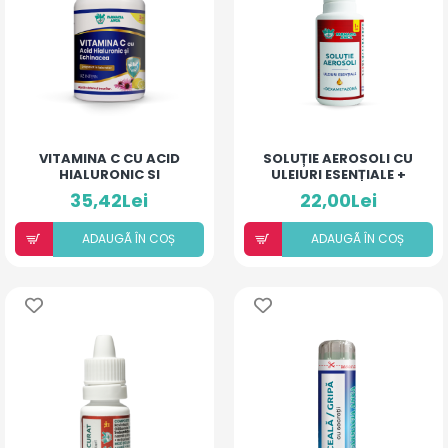
VITAMINA C CU ACID
SOLUȚIE AEROSOLI CU
HIALURONIC SI
ULEIURI ESENȚIALE +
ECHINACEA
DEXAMETAZONĂ
35,42Lei
22,00Lei
ADAUGÃ ÎN COȘ
ADAUGÃ ÎN COȘ