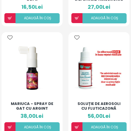
(LĂMÂIE)
16,50Lei
27,00Lei
ADAUGÃ ÎN COȘ
ADAUGÃ ÎN COȘ
MARIUCA - SPRAY DE
SOLUȚIE DE AEROSOLI
GAT CU ARGINT
CU FLUTICAZONĂ
COLOIDAL SI
(20ML)
38,00Lei
56,00Lei
ANTIBIOTIC - COMPLEX
- 10 ML
ADAUGÃ ÎN COȘ
ADAUGÃ ÎN COȘ