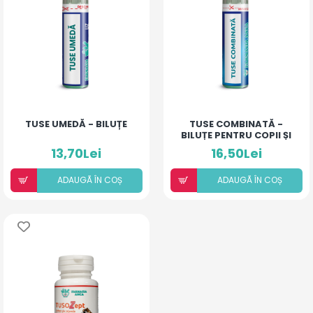
TUSE UMEDĂ - BILUȚE
TUSE COMBINATĂ -
BILUȚE PENTRU COPII ȘI
ADULȚI
13,70Lei
16,50Lei
ADAUGÃ ÎN COȘ
ADAUGÃ ÎN COȘ