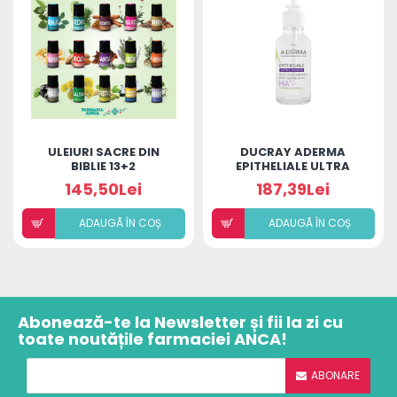
ULEIURI SACRE DIN
DUCRAY ADERMA
BIBLIE 13+2
EPITHELIALE ULTRA
REPAIR SER HA+. 30ML
145,50Lei
187,39Lei
ADAUGÃ ÎN COȘ
ADAUGÃ ÎN COȘ
Abonează-te la Newsletter și fii la zi cu
toate noutățile farmaciei ANCA!
ABONARE