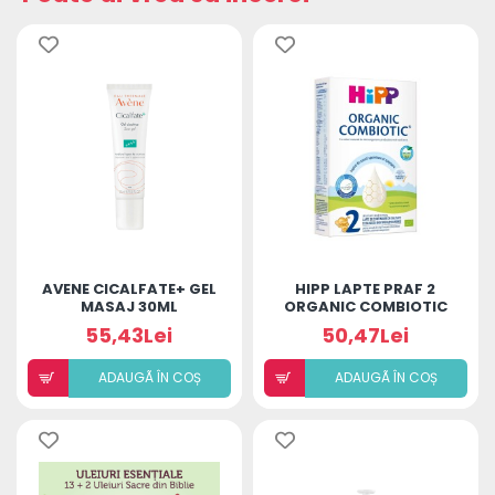
AVENE CICALFATE+ GEL
HIPP LAPTE PRAF 2
MASAJ 30ML
ORGANIC COMBIOTIC
300G
55,43Lei
50,47Lei
ADAUGÃ ÎN COȘ
ADAUGÃ ÎN COȘ