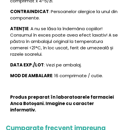
comprimat x 4-5/zi.
CONTRAINDICAT
: Persoanelor alergice la unul din
componente.
ATENȚIE
: A nu se lăsa la îndemâna copiilor!
Consumul în exces poate avea efect laxativ! A se
păstra în ambalajul original la temperatura
camerei <21°C, în loc uscat, ferit de umezeală și
razele soarelui.
DATA EXP./LOT
: Vezi pe ambalaj.
MOD DE AMBALARE
: 16 comprimate / cutie.
Produs preparat în laboratoarele farmaciei
Anca Botoșani. Imagine cu caracter
informativ.
Cumparate frecvent impreuna