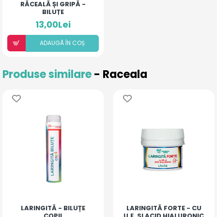
RĂCEALĂ ȘI GRIPĂ -
BILUȚE
13,00Lei
ADAUGÃ ÎN COȘ
Produse similare
- Raceala
LARINGITĂ - BILUȚE
LARINGITĂ FORTE - CU
COPII
U.E. SI ACID HIALURONIC