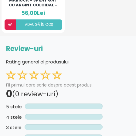
MĂRIUCA - SPRAY GÂT
CU ARGINT COLOIDAL -
LACTOFERINĂ
56,00Lei
ADAUGÃ ÎN COȘ
Review-uri
Rating general al produsului
Fii primul care scrie despre acest produs.
0
(0 review-uri)
5 stele
4 stele
3 stele