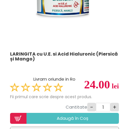
LARINGITA cu U.E. si Acid Hialuronic (Piersică
și Mango)
Livram oriunde in Ro
24.00
lei
Fii primul care scrie despre acest produs.
-
+
Cantitate
Adaugã în Coș