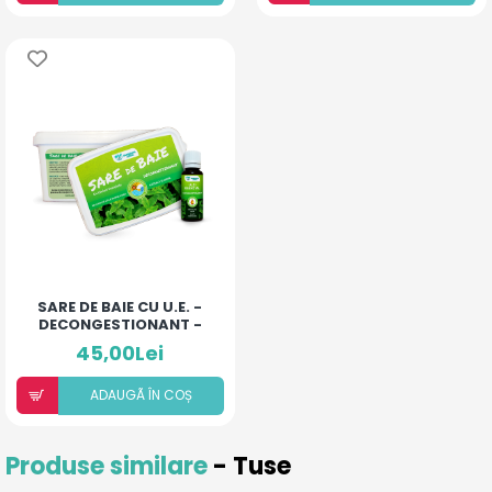
SARE DE BAIE CU U.E. -
DECONGESTIONANT -
500MG
45,00Lei
ADAUGÃ ÎN COȘ
Produse similare
- Tuse