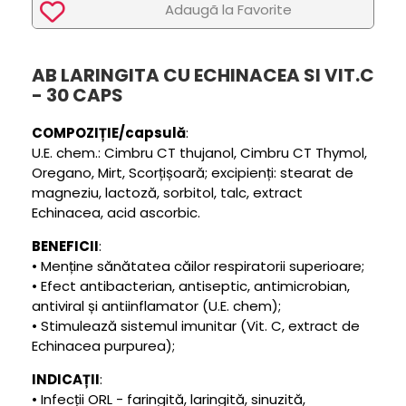
Adaugã la Favorite
AB LARINGITA CU ECHINACEA SI VIT.C
- 30 CAPS
COMPOZIȚIE/capsulă
:
U.E. chem.: Cimbru CT thujanol, Cimbru CT Thymol,
Oregano, Mirt, Scorțișoară; excipienți: stearat de
magneziu, lactoză, sorbitol, talc, extract
Echinacea, acid ascorbic.
BENEFICII
:
• Menține sănătatea căilor respiratorii superioare;
• Efect antibacterian, antiseptic, antimicrobian,
antiviral și antiinflamator (U.E. chem);
• Stimulează sistemul imunitar (Vit. C, extract de
Echinacea purpurea);
INDICAȚII
:
• Infecții ORL - faringită, laringită, sinuzită,