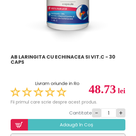
AB LARINGITA CU ECHINACEA SI VIT.C - 30
CAPS
Livram oriunde in Ro
48.73
lei
Fii primul care scrie despre acest produs.
-
+
Cantitate
Adaugã în Coș