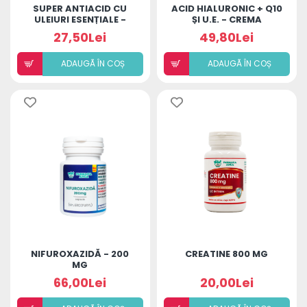
SUPER ANTIACID CU
ACID HIALURONIC + Q10
ULEIURI ESENȚIALE -
ȘI U.E. - CREMA
20CP
REVITALIZANTĂ DE
27,50Lei
49,80Lei
NOAPTE
ADAUGÃ ÎN COȘ
ADAUGÃ ÎN COȘ
NIFUROXAZIDĂ - 200
CREATINE 800 MG
MG
66,00Lei
20,00Lei