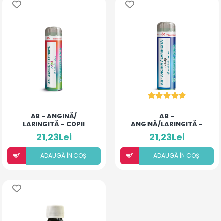
AB - ANGINĂ/
AB -
LARINGITĂ - COPII
ANGINĂ/LARINGITĂ -
(BILUȚE)
ADULȚI (BILUȚE)
21,23Lei
21,23Lei
ADAUGÃ ÎN COȘ
ADAUGÃ ÎN COȘ