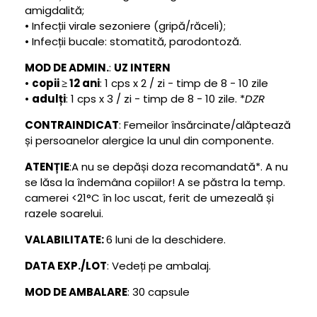
amigdalită;
• Infecții virale sezoniere (gripă/răceli);
• Infecții bucale: stomatită, parodontoză.
MOD DE ADMIN.
:
UZ INTERN
•
copii ≥ 12 ani
: 1 cps x 2 / zi - timp de 8 - 10 zile
•
adulți
: 1 cps x 3 / zi - timp de 8 - 10 zile. *
DZR
CONTRAINDICAT
: Femeilor însărcinate/alăptează
și persoanelor alergice la unul din componente.
ATENȚIE
:A nu se depăși doza recomandată*. A nu
se lăsa la îndemâna copiilor! A se păstra la temp.
camerei <21°C în loc uscat, ferit de umezeală și
razele soarelui.
VALABILITATE:
6 luni de la deschidere.
DATA EXP./LOT
: Vedeți pe ambalaj.
MOD DE AMBALARE
: 30 capsule