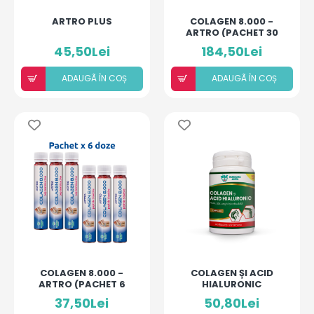
ARTRO PLUS
COLAGEN 8.000 -
ARTRO (PACHET 30
MONODOZE)
45,50Lei
184,50Lei
25ML/DOZĂ
ADAUGÃ ÎN COȘ
ADAUGÃ ÎN COȘ
COLAGEN 8.000 -
COLAGEN ȘI ACID
ARTRO (PACHET 6
HIALURONIC
MONODOZE)
37,50Lei
50,80Lei
25ML/DOZĂ