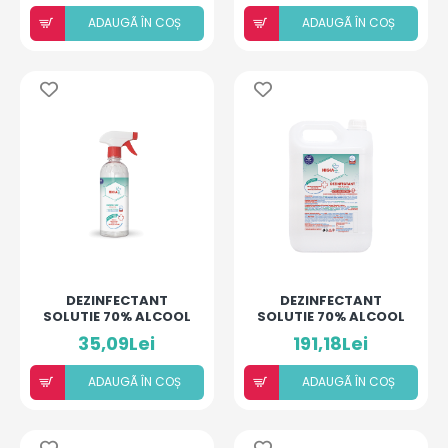
ADAUGÃ ÎN COȘ
ADAUGÃ ÎN COȘ
DEZINFECTANT
DEZINFECTANT
SOLUTIE 70% ALCOOL
SOLUTIE 70% ALCOOL
CU U.E. SI ACID
CU U.E. SI ACID
35,09Lei
191,18Lei
HIALURONIC 500 ML -
HIALURONIC 5L-
HIGIANCA
HIGIANCA
ADAUGÃ ÎN COȘ
ADAUGÃ ÎN COȘ