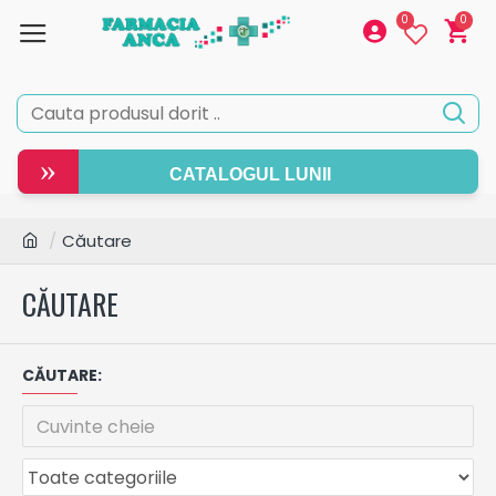
0
0
»
CATALOGUL LUNII
Căutare
CĂUTARE
CĂUTARE: