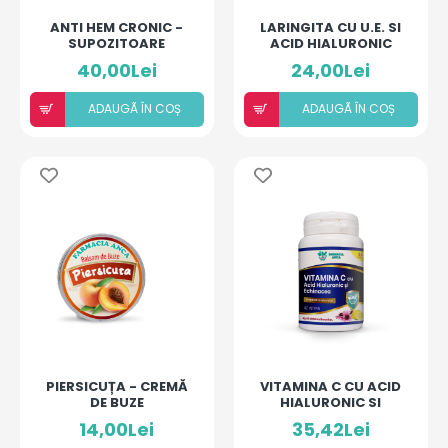
ANTI HEM CRONIC -
LARINGITA CU U.E. SI
SUPOZITOARE
ACID HIALURONIC
(PIERSICĂ ȘI MANGO)
40,00Lei
24,00Lei
ADAUGÃ ÎN COȘ
ADAUGÃ ÎN COȘ
PIERSICUȚA - CREMĂ
VITAMINA C CU ACID
DE BUZE
HIALURONIC SI
REPARATOARE
ECHINACEA
14,00Lei
35,42Lei