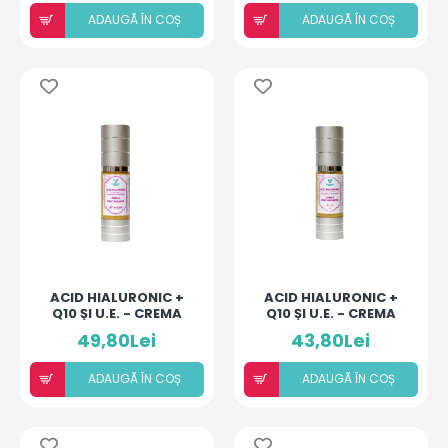
ADAUGÃ ÎN COȘ
ADAUGÃ ÎN COȘ
ACID HIALURONIC +
ACID HIALURONIC +
Q10 ȘI U.E. - CREMA
Q10 ȘI U.E. - CREMA
REVITALIZANTĂ DE
REVITALIZANTĂ DE ZI
49,80Lei
43,80Lei
NOAPTE
ADAUGÃ ÎN COȘ
ADAUGÃ ÎN COȘ