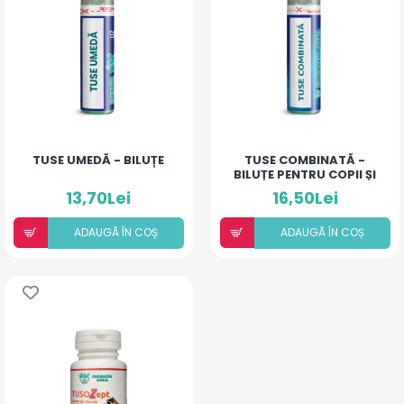
TUSE UMEDĂ - BILUȚE
TUSE COMBINATĂ -
BILUȚE PENTRU COPII ȘI
ADULȚI
13,70Lei
16,50Lei
ADAUGÃ ÎN COȘ
ADAUGÃ ÎN COȘ