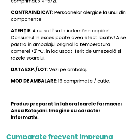
comprimat x 4-5/zi.
CONTRAINDICAT
: Persoanelor alergice la unul din
componente.
ATENȚIE
: A nu se lăsa la îndemâna copiilor!
Consumul în exces poate avea efect laxativ! A se
păstra în ambalajul original la temperatura
camerei <21°C, în loc uscat, ferit de umezeală și
razele soarelui.
DATA EXP./LOT
: Vezi pe ambalaj.
MOD DE AMBALARE
: 16 comprimate / cutie.
Produs preparat în laboratoarele farmaciei
Anca Botoșani. Imagine cu caracter
informativ.
Cumparate frecvent impreuna