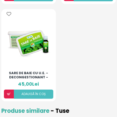
SARE DE BAIE CU U.E. -
DECONGESTIONANT -
500MG
45,00Lei
ADAUGÃ ÎN COȘ
Produse similare
- Tuse