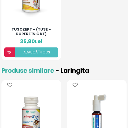
TUSOZEPT - (TUSE -
DURERE ÎN GÂT)
35,80Lei
ADAUGÃ ÎN COȘ
Produse similare
- Laringita