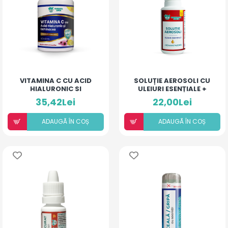
VITAMINA C CU ACID
SOLUȚIE AEROSOLI CU
HIALURONIC SI
ULEIURI ESENȚIALE +
ECHINACEA
DEXAMETAZONĂ
35,42Lei
22,00Lei
ADAUGÃ ÎN COȘ
ADAUGÃ ÎN COȘ