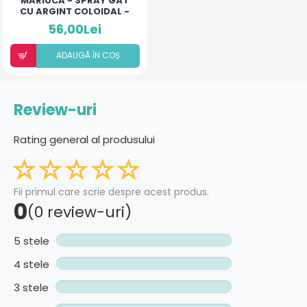
MĂRIUCA - SPRAY GÂT
CU ARGINT COLOIDAL -
LACTOFERINĂ
56,00Lei
ADAUGÃ ÎN COȘ
Review-uri
Rating general al produsului
Fii primul care scrie despre acest produs.
0
(0 review-uri)
5 stele
4 stele
3 stele