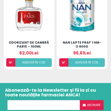
ODORIZANT DE CAMERĂ
NAN LAPTE PRAF 1 HM-
PARIS – 100ML
O 800G
62,00Lei
96,61Lei
ADAUGÃ ÎN COȘ
ADAUGÃ ÎN COȘ
Abonează-te la Newsletter și fii la zi cu
toate noutățile farmaciei ANCA!
ABONARE