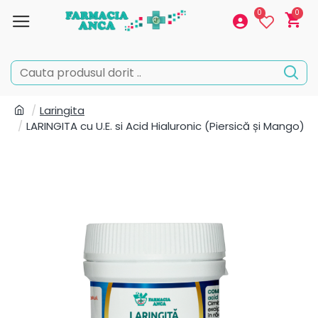
0
0
Laringita
LARINGITA cu U.E. si Acid Hialuronic (Piersică și Mango)