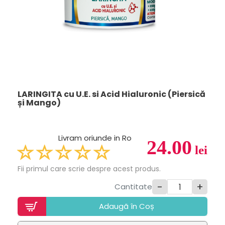
LARINGITA cu U.E. si Acid Hialuronic (Piersică
și Mango)
Livram oriunde in Ro
24.00
lei
Fii primul care scrie despre acest produs.
-
+
Cantitate
Adaugã în Coș