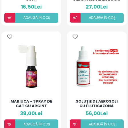
(LĂMÂIE)
16,50Lei
27,00Lei
ADAUGÃ ÎN COȘ
ADAUGÃ ÎN COȘ
MARIUCA - SPRAY DE
SOLUȚIE DE AEROSOLI
GAT CU ARGINT
CU FLUTICAZONĂ
COLOIDAL SI
(20ML)
38,00Lei
56,00Lei
ANTIBIOTIC - COMPLEX
- 10 ML
ADAUGÃ ÎN COȘ
ADAUGÃ ÎN COȘ