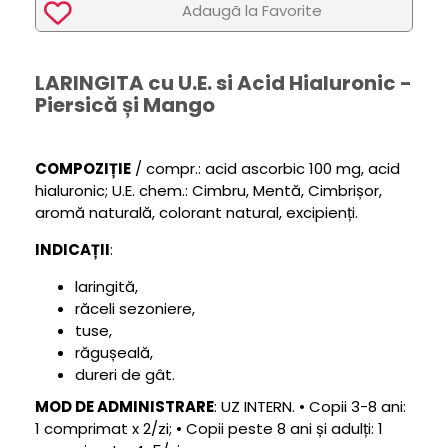
Adaugã la Favorite
LARINGITA cu U.E. si Acid Hialuronic -
Piersică și Mango
COMPOZIȚIE
/ compr.: acid ascorbic 100 mg, acid
hialuronic; U.E. chem.: Cimbru, Mentă, Cimbrișor,
aromă naturală, colorant natural, excipienți.
INDICAȚII
:
laringită,
răceli sezoniere,
tuse,
răgușeală,
dureri de gât.
MOD DE ADMINISTRARE
: UZ INTERN. • Copii 3-8 ani:
1 comprimat x 2/zi; • Copii peste 8 ani și adulți: 1