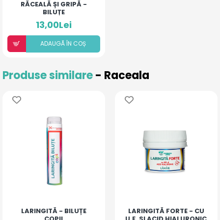
RĂCEALĂ ȘI GRIPĂ -
BILUȚE
13,00Lei
ADAUGÃ ÎN COȘ
Produse similare
- Raceala
LARINGITĂ - BILUȚE
LARINGITĂ FORTE - CU
COPII
U.E. SI ACID HIALURONIC