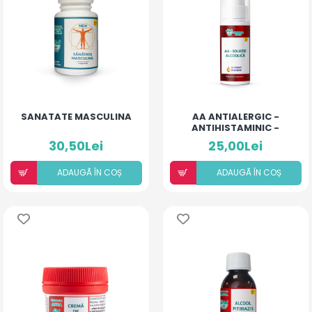
SANATATE MASCULINA
AA ANTIALERGIC -
ANTIHISTAMINIC -
SOLUȚIE ALCOOLICĂ CU
30,50Lei
25,00Lei
10% ULEIURI ESENȚIALE
ADAUGÃ ÎN COȘ
ADAUGÃ ÎN COȘ