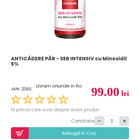
ANTICĂDERE PĂR - SER INTENSIV cu Minoxidil
5%
Livram oriunde in Ro
99.00
3195
JAN:
lei
Fii primul care scrie despre acest produs.
-
+
Cantitate
Adaugã în Coș