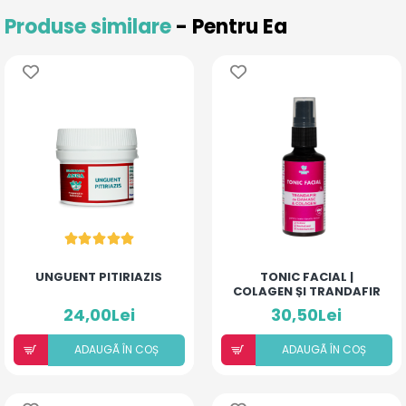
Produse similare
- Pentru Ea
UNGUENT PITIRIAZIS
TONIC FACIAL |
COLAGEN ȘI TRANDAFIR
DE DAMASC
24,00Lei
30,50Lei
ADAUGÃ ÎN COȘ
ADAUGÃ ÎN COȘ