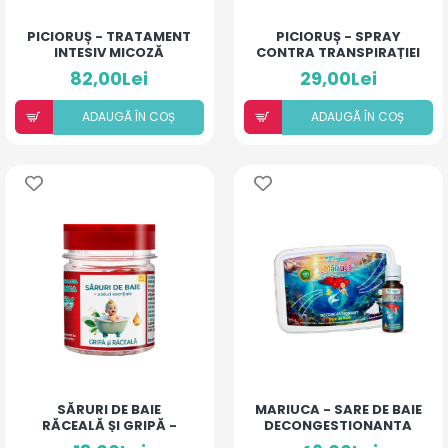
PICIORUȘ - TRATAMENT
PICIORUȘ - SPRAY
INTESIV MICOZĂ
CONTRA TRANSPIRAȚIEI
82,00Lei
29,00Lei
ADAUGÃ ÎN COȘ
ADAUGÃ ÎN COȘ
SĂRURI DE BAIE
MARIUCA - SARE DE BAIE
RĂCEALĂ ȘI GRIPĂ -
DECONGESTIONANTA
BEBE ȘI COPII