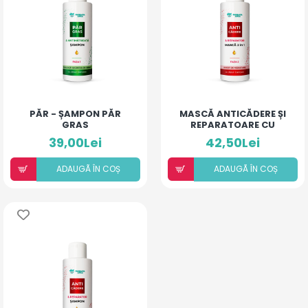
PĂR - ȘAMPON PĂR
MASCĂ ANTICĂDERE ȘI
GRAS
REPARATOARE CU
ULEIURI ESENTIALE
39,00Lei
42,50Lei
ADAUGÃ ÎN COȘ
ADAUGÃ ÎN COȘ