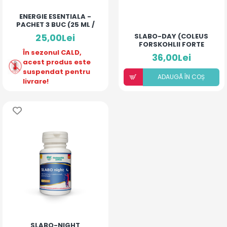
ENERGIE ESENTIALA -
PACHET 3 BUC (25 ML /
MONODOZA)
25,00Lei
SLABO-DAY (COLEUS
FORSKOHLII FORTE
În sezonul CALD,
40MG)
36,00Lei
acest produs este
suspendat pentru
ADAUGÃ ÎN COȘ
livrare!
SLABO-NIGHT