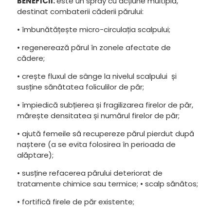
BENEFICII:
este un spray cu acțiune multiplă,
destinat combaterii căderii părului:
• îmbunătățește micro-circulația scalpului;
• regenerează părul în zonele afectate de
cădere;
• crește fluxul de sânge la nivelul scalpului și
susține sănătatea foliculilor de păr;
• împiedică subțierea și fragilizarea firelor de păr,
mărește densitatea și numărul firelor de păr;
• ajută femeile să recupereze părul pierdut după
naștere (a se evita folosirea în perioada de
alăptare);
• susține refacerea părului deteriorat de
tratamente chimice sau termice; • scalp sănătos;
• fortifică firele de păr existente;