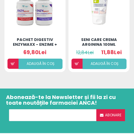
PACHET DIGESTIV
SENI CARE CREMA
ENZYMAXX - ENZIME +
ARGININA 100ML
PANCREATINA
69,80Lei
11,88Lei
12,84Lei
ADAUGÃ ÎN COȘ
ADAUGÃ ÎN COȘ
Abonează-te la Newsletter și fii la zi cu
toate noutățile farmaciei ANCA!
ABONARE