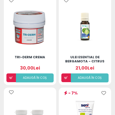
TRI-DERM CREMA
ULEI ESENTIAL DE
BERGAMOTA - CITRUS
AURANTIUM BERGAMIA
30,00Lei
21,00Lei
OIL
ADAUGÃ ÎN COȘ
ADAUGÃ ÎN COȘ
- 7%