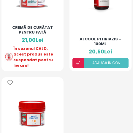
CREMĂ DE CURĂȚAT
PENTRU FAȚĂ
21,00Lei
ALCOOL PITIRIAZIS -
100ML
În sezonul CALD,
20,50Lei
acest produs este
suspendat pentru
ADAUGÃ ÎN COȘ
livrare!