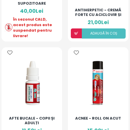
SUPOZITOARE
40,00Lei
ANTIHERPETIC - CREMĂ
FORTE CU ACICLOVIR ȘI
În sezonul CALD,
ULEIURI ESENȚIALE
21,00Lei
acest produs este
suspendat pentru
ADAUGÃ ÎN COȘ
livrare!
AFTE BUCALE - COPII ȘI
ACNEE - ROLL ON ACUT
ADULȚI