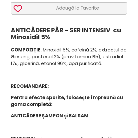
Adaugã la Favorite
ANTICĂDERE PĂR - SER INTENSIV cu
Minoxidil 5%
COMPOZIȚIE:
Minoxidil 5%, cafeină 2%, extractul de
Ginseng, pantenol 2% (provitamina B5), estradiol
17α, glicerină, etanol 96%, apă purificată.
RECOMANDARE:
Pentru efecte sporite, folosește împreună cu
gama completă:
ANTICĂDERE ȘAMPON și BALSAM.