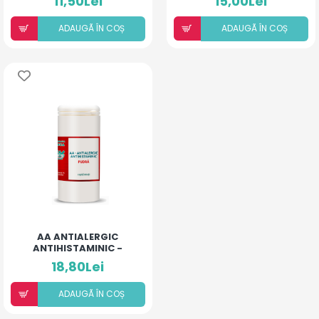
11,50Lei
15,00Lei
ADAUGÃ ÎN COȘ
ADAUGÃ ÎN COȘ
AA ANTIALERGIC
ANTIHISTAMINIC -
PUDRĂ PENTRU COPII ȘI
18,80Lei
ADULȚI
ADAUGÃ ÎN COȘ