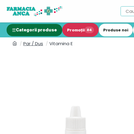
Categorii produse
Promoții
Produse noi
84
Par / Dus
Vitamina E