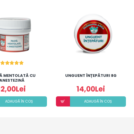
Ă MENTOLATĂ CU
UNGUENT ÎNȚEPĂTURI 8G
ANESTEZINĂ
12,00Lei
14,00Lei
ADAUGÃ ÎN COȘ
ADAUGÃ ÎN COȘ