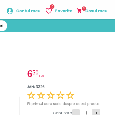
0
0
Contul meu
Favorite
Cosul meu
ri
6
50
Lei
3326
JAN:
Fii primul care scrie despre acest produs.
-
+
Cantitate