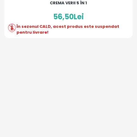
CREMA VERII 5 ÎN 1
56,50Lei
În sezonul CALD, acest produs este suspendat
pentru livrare!