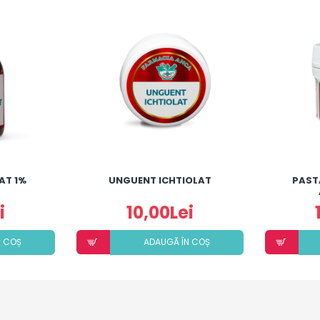
AT 1%
UNGUENT ICHTIOLAT
PAST
i
10,00Lei
N COȘ
ADAUGÃ ÎN COȘ