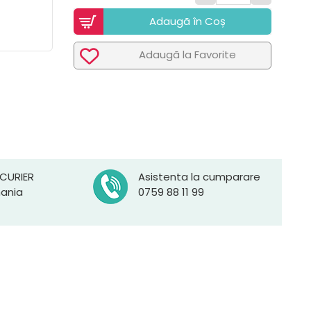
Adaugã în Coș
Adaugã la Favorite
 CURIER
Asistenta la cumparare
mania
0759 88 11 99