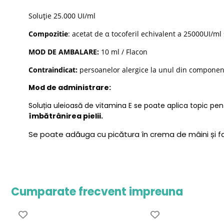
Soluție 25.000 UI/ml
Compozitie
: acetat de α tocoferil echivalent a 25000UI/ml 
MOD DE AMBALARE:
10 ml / Flacon
Contraindica
t:
persoanelor alergice la unul din componen
Mod de administrare:
Soluția uleioasă de vitamina E se poate aplica topic pe
îmbătrânirea pielii.
Se poate adăuga cu picătura în crema de mâini și fa
Cumparate frecvent impreuna