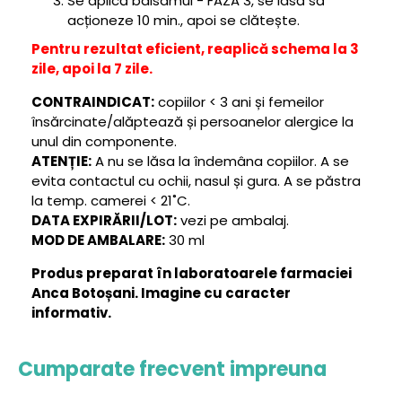
Se aplică balsamul - FAZA 3, se lasă să
acționeze 10 min., apoi se clătește.
Pentru rezultat eficient, reaplică schema la 3
zile, apoi la 7 zile.
CONTRAINDICAT:
copiilor < 3 ani și femeilor
însărcinate/alăptează și persoanelor alergice la
unul din componente.
ATENȚIE:
A nu se lăsa la îndemâna copiilor. A se
evita contactul cu ochii, nasul și gura. A se păstra
la temp. camerei < 21˚C.
DATA EXPIRĂRII/LOT:
vezi pe ambalaj.
MOD DE AMBALARE:
30 ml
Produs preparat în laboratoarele farmaciei
Anca Botoșani. Imagine cu caracter
informativ.
Cumparate frecvent impreuna