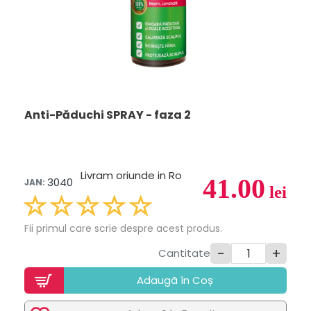
Anti-Păduchi SPRAY - faza 2
Livram oriunde in Ro
41.00
3040
JAN:
lei
Fii primul care scrie despre acest produs.
-
+
Cantitate
Adaugã în Coș