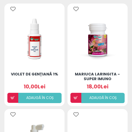
VIOLET DE GENȚIANĂ 1%
MARIUCA LARINGITA -
SUPER IMUNO
(COMPRIMATE DE
10,00Lei
18,00Lei
SUPT)
ADAUGÃ ÎN COȘ
ADAUGÃ ÎN COȘ