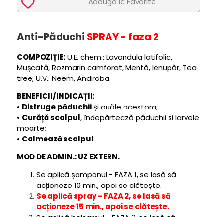
Adaugã la Favorite
Anti-Păduchi
SPRAY - faza 2
COMPOZIȚIE:
U.E. chem.: Lavandula latifolia,
Mușcată, Rozmarin camforat, Mentă, Ienupăr, Tea
tree; U.V.: Neem, Andiroba.
BENEFICII/INDICAȚII:
•
Distruge păduchii
și ouăle acestora;
•
Curăță scalpul
, îndepărtează păduchii și larvele
moarte;
•
Calmează scalpul
.
MOD DE ADMIN.: UZ EXTERN.
Se aplică șamponul - FAZA 1, se lasă să
acționeze 10 min., apoi se clătește.
Se aplică spray - FAZA 2, se lasă să
acționeze 15 min., apoi se clătește.