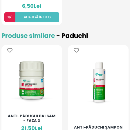
6,50Lei
ADAUGÃ ÎN COȘ
Produse similare
- Paduchi
ANTI-PĂDUCHI BALSAM
- FAZA 3
21,50Lei
ANTI-PĂDUCHI ȘAMPON