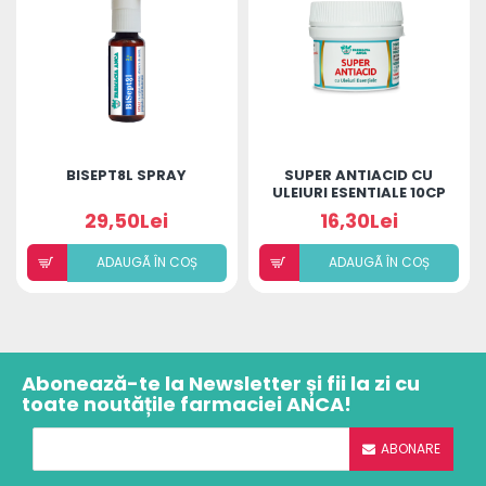
BISEPT8L SPRAY
SUPER ANTIACID CU
ULEIURI ESENTIALE 10CP
29,50Lei
16,30Lei
ADAUGÃ ÎN COȘ
ADAUGÃ ÎN COȘ
Abonează-te la Newsletter și fii la zi cu
toate noutățile farmaciei ANCA!
ABONARE