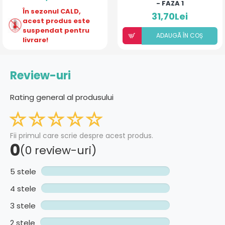
- FAZA 1
În sezonul CALD,
31,70Lei
acest produs este
suspendat pentru
ADAUGÃ ÎN COȘ
livrare!
Review-uri
Rating general al produsului
Fii primul care scrie despre acest produs.
0
(0 review-uri)
5 stele
4 stele
3 stele
2 stele