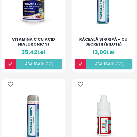
VITAMINA C CU ACID
RĂCEALĂ ȘI GRIPĂ - CU
HIALURONIC SI
SECREȚII (BILUTE)
ECHINACEA
35,42Lei
13,00Lei
ADAUGÃ ÎN COȘ
ADAUGÃ ÎN COȘ