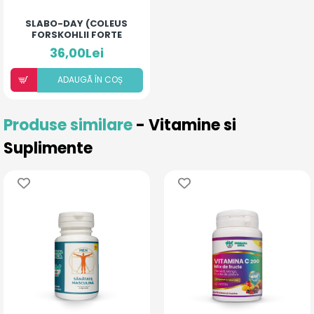
SLABO-DAY (COLEUS
FORSKOHLII FORTE
40MG)
36,00Lei
ADAUGÃ ÎN COȘ
Produse similare
- Vitamine si
Suplimente