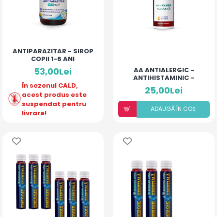
ANTIPARAZITAR - SIROP
COPII 1-6 ANI
53,00Lei
AA ANTIALERGIC -
ANTIHISTAMINIC -
În sezonul CALD,
SOLUȚIE ALCOOLICĂ CU
25,00Lei
10% ULEIURI ESENȚIALE
acest produs este
suspendat pentru
ADAUGÃ ÎN COȘ
livrare!