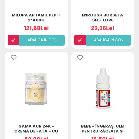
MILUPA APTAMIL PEPTI
ENROUSH BORSETA
2*400G
SELF LOVE
121,88Lei
22,26Lei
ADAUGÃ ÎN COȘ
ADAUGÃ ÎN COȘ
GAMA AUR 24K -
BEBE - ÎNGERAȘ, ULEI
CREMĂ DE FAȚĂ - CU
PENTRU RĂCEALA ȘI
PARFUM DE OUD
GRIPĂ