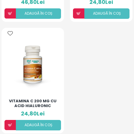
46,80Lei
24,80Lei
MENTĂ)
ADAUGÃ ÎN COȘ
ADAUGÃ ÎN COȘ
VITAMINA C 200 MG CU
ACID HIALURONIC
(AROMĂ PIERSICĂ ȘI
24,80Lei
MANGO) X 30CP
ADAUGÃ ÎN COȘ