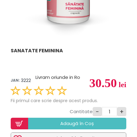
SANATATE FEMININA
Livram oriunde in Ro
30.50
3222
JAN:
lei
Fii primul care scrie despre acest produs.
-
+
Cantitate
Adaugã în Coș