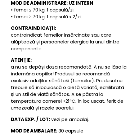
MOD DE ADMINISTRARE: UZ INTERN
• femei ≤ 70 kg: 1 capsulă/zi.
• femei ≥ 70 kg: 1 capsulă x 2/zi.
CONTRAINDICAȚII:
contraindicat femeilor însărcinate sau care
alăptează și persoanelor alergice la unul dintre
componente.
ATENȚIE:
a nu se depăși doza recomandată. A nu se lăsa la
îndemâna copiilor! Produsul se recomandă
exclusiv adulților sănătoși (femeilor). Produsul nu
trebuie să înlocuiască o dietă variată, echilibrată
și un stil de viață sănătos. A se păstra la
temperatura camerei <21°C, în loc uscat, ferit de
umezeală și razele soarelui.
DATA EXP. / LOT:
vezi pe ambalaj.
MOD DE AMBALARE:
30 capsule