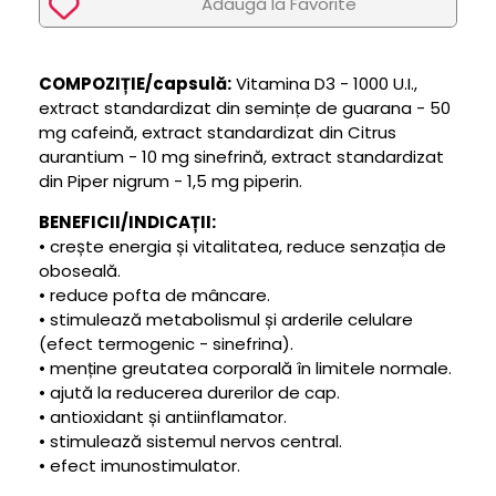
Adaugã la Favorite
COMPOZIȚIE/capsulă:
Vitamina D3 - 1000 U.I.,
extract standardizat din semințe de guarana - 50
mg cafeină, extract standardizat din Citrus
aurantium - 10 mg sinefrină, extract standardizat
din Piper nigrum - 1,5 mg piperin.
BENEFICII/INDICAȚII:
• crește energia și vitalitatea, reduce senzația de
oboseală.
• reduce pofta de mâncare.
• stimulează metabolismul și arderile celulare
(efect termogenic - sinefrina).
• menține greutatea corporală în limitele normale.
• ajută la reducerea durerilor de cap.
• antioxidant și antiinflamator.
• stimulează sistemul nervos central.
• efect imunostimulator.