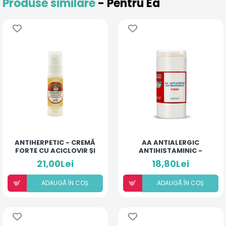
Produse similare
- Pentru Ea
ANTIHERPETIC - CREMĂ
AA ANTIALERGIC
FORTE CU ACICLOVIR ȘI
ANTIHISTAMINIC -
ULEIURI ESENȚIALE
PUDRĂ PENTRU COPII ȘI
21,00Lei
18,80Lei
ADULȚI
ADAUGÃ ÎN COȘ
ADAUGÃ ÎN COȘ