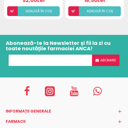
52,00Lei
16,50Lei
ADAUGÃ ÎN COȘ
ADAUGÃ ÎN COȘ
Abonează-te la Newsletter și fii la zi cu
toate noutățile farmaciei ANCA!
ABONARE
INFORMAȚII GENERALE
FARMACII