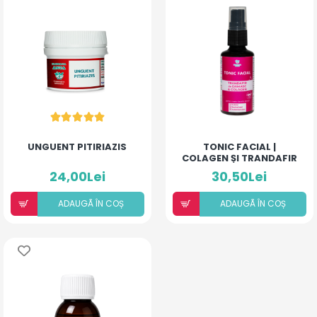
UNGUENT PITIRIAZIS
TONIC FACIAL |
COLAGEN ȘI TRANDAFIR
DE DAMASC
24,00Lei
30,50Lei
ADAUGÃ ÎN COȘ
ADAUGÃ ÎN COȘ