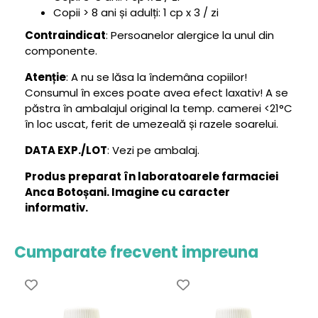
Copii > 8 ani și adulți: 1 cp x 3 / zi
Contraindicat
: Persoanelor alergice la unul din
componente.
Atenție
: A nu se lăsa la îndemâna copiilor!
Consumul în exces poate avea efect laxativ! A se
păstra în ambalajul original la temp. camerei <21°C
în loc uscat, ferit de umezeală și razele soarelui.
DATA EXP./LOT
: Vezi pe ambalaj.
Produs preparat în laboratoarele farmaciei
Anca Botoșani. Imagine cu caracter
informativ.
Cumparate frecvent impreuna