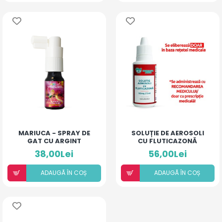
MARIUCA - SPRAY DE
SOLUȚIE DE AEROSOLI
GAT CU ARGINT
CU FLUTICAZONĂ
COLOIDAL SI
(20ML)
38,00Lei
56,00Lei
ANTIBIOTIC - COMPLEX
- 10 ML
ADAUGÃ ÎN COȘ
ADAUGÃ ÎN COȘ