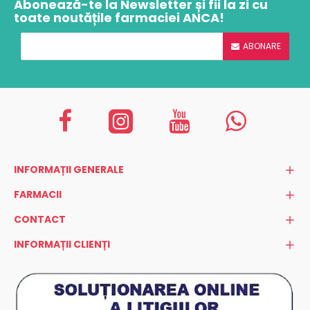
Abonează-te la Newsletter și fii la zi cu
toate noutățile farmaciei ANCA!
ABONARE
INFORMAȚII GENERALE
FARMACII
CONTACT
INFORMAȚII CLIENȚI