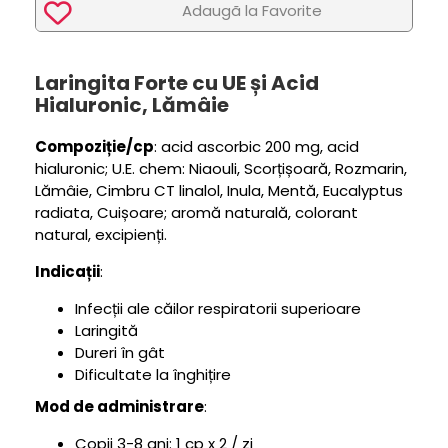
Adaugã la Favorite
Laringita Forte cu UE și Acid
Hialuronic, Lămâie
Compoziție/cp
: acid ascorbic 200 mg, acid
hialuronic; U.E. chem: Niaouli, Scorțișoară, Rozmarin,
Lămâie, Cimbru CT linalol, Inula, Mentă, Eucalyptus
radiata, Cuișoare; aromă naturală, colorant
natural, excipienți.
Indicații
:
Infecții ale căilor respiratorii superioare
Laringită
Dureri în gât
Dificultate la înghițire
Mod de administrare
:
Copii 3-8 ani: 1 cp x 2 / zi