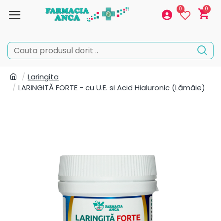
0
0
Laringita
LARINGITĂ FORTE - cu U.E. si Acid Hialuronic (Lămâie)