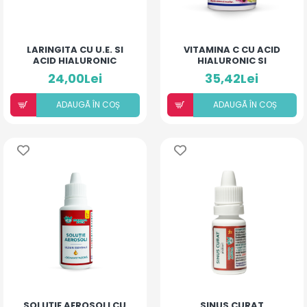
LARINGITA CU U.E. SI
VITAMINA C CU ACID
ACID HIALURONIC
HIALURONIC SI
(PIERSICĂ ȘI MANGO)
ECHINACEA
24,00Lei
35,42Lei
ADAUGÃ ÎN COȘ
ADAUGÃ ÎN COȘ
SOLUȚIE AEROSOLI CU
SINUS CURAT