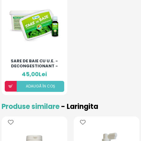
SARE DE BAIE CU U.E. -
DECONGESTIONANT -
500MG
45,00Lei
ADAUGÃ ÎN COȘ
Produse similare
- Laringita