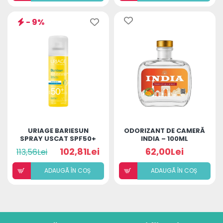
- 9%
URIAGE BARIESUN
ODORIZANT DE CAMERĂ
SPRAY USCAT SPF50+
INDIA – 100ML
200ML
102,81Lei
62,00Lei
113,56Lei
ADAUGÃ ÎN COȘ
ADAUGÃ ÎN COȘ