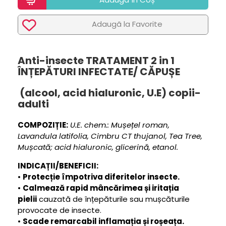
Adaugã la Favorite
Anti-insecte TRATAMENT 2 in 1
ÎNȚEPĂTURI INFECTATE/ CĂPUȘE
(alcool, acid hialuronic, U.E) copii-
adulti
COMPOZIȚIE:
U.E. chem.: Mușețel roman,
Lavandula latifolia, Cimbru CT thujanol, Tea Tree,
Mușcată; acid hialuronic, glicerină, etanol.
INDICAȚII/BENEFICII:
•
Protecție împotriva diferitelor insecte.
•
Calmează rapid mâncărimea și iritația
pielii
cauzată de înțepăturile sau mușcăturile
provocate de insecte.
•
Scade remarcabil inflamația și roșeața.