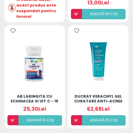
13,00Lei
acest produs este
suspendat pentru
ADAUGÃ ÎN COȘ
livrare!
AB LARINGITA CU
DUCRAY KERACNYL GEL
ECHINACEA SI VIT.C - 15
CURATARE ANTI-ACNEE
CAPS
200ML
25,30Lei
62,68Lei
ADAUGÃ ÎN COȘ
ADAUGÃ ÎN COȘ