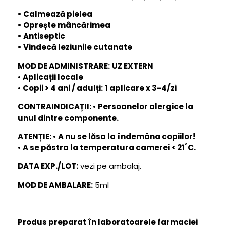
• Calmează pielea
• Oprește mâncărimea
• Antiseptic
• Vindecă leziunile cutanate
MOD DE ADMINISTRARE:
UZ EXTERN
•
Aplicații locale
•
Copii > 4 ani / adulți:
1 aplicare x 3-4/zi
CONTRAINDICAȚII:
•
Persoanelor alergice la
unul dintre componente.
ATENȚIE:
•
A nu se lăsa la îndemâna copiilor!
•
A se păstra la temperatura camerei < 21˚C.
DATA EXP./LOT:
vezi pe ambalaj.
MOD DE AMBALARE:
5ml
Produs preparat în laboratoarele farmaciei