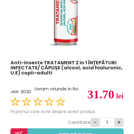
Anti-insecte TRATAMENT 2 in 1 ÎNȚEPĂTURI
INFECTATE/ CĂPUȘE (alcool, acid hialuronic,
U.E) copii-adulti
Livram oriunde in Ro
31.70
3030
JAN:
lei
Fii primul care scrie despre acest produs.
-
+
Cantitate
Adaugã în Coș