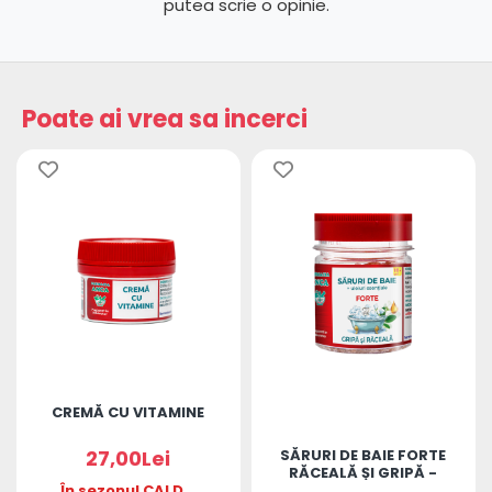
putea scrie o opinie.
Poate ai vrea sa incerci
CREMĂ CU VITAMINE
27,00Lei
SĂRURI DE BAIE FORTE
RĂCEALĂ ȘI GRIPĂ -
În sezonul CALD,
ADULȚI