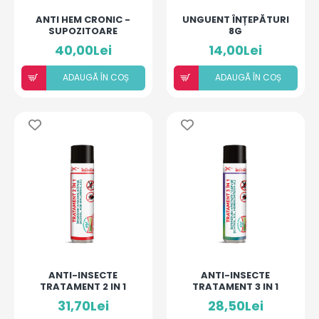
ANTI HEM CRONIC -
UNGUENT ÎNȚEPĂTURI
SUPOZITOARE
8G
40,00Lei
14,00Lei
ADAUGÃ ÎN COȘ
ADAUGÃ ÎN COȘ
ANTI-INSECTE
ANTI-INSECTE
TRATAMENT 2 IN 1
TRATAMENT 3 IN 1
ÎNȚEPĂTURI
ÎNȚEPĂTURI
31,70Lei
28,50Lei
INFECTATE/ CĂPUȘE
INFECTATE/ CĂPUȘE