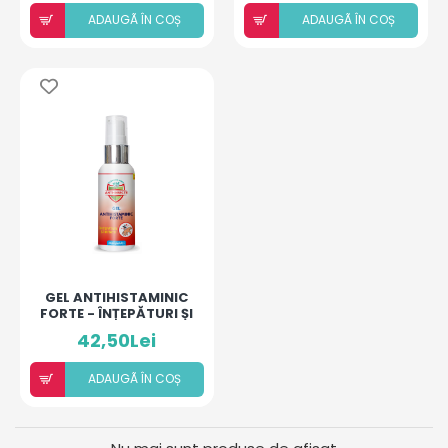
(ALCOOL, ACID
(ICHTIOL, U.E.,
HIALURONIC, U.E)
HIDROCORTIZON AC.)
ADAUGÃ ÎN COȘ
ADAUGÃ ÎN COȘ
COPII-ADULTI
COPII
GEL ANTIHISTAMINIC
FORTE - ÎNȚEPĂTURI ȘI
IRITAȚII
42,50Lei
ADAUGÃ ÎN COȘ