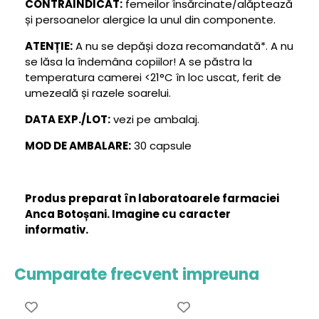
CONTRAINDICAT:
femeilor însărcinate/alăptează
și persoanelor alergice la unul din componente.
ATENȚIE:
A nu se depăși doza recomandată*. A nu
se lăsa la îndemâna copiilor! A se păstra la
temperatura camerei <21°C în loc uscat, ferit de
umezeală și razele soarelui.
DATA EXP./LOT:
vezi pe ambalaj.
MOD DE AMBALARE:
30 capsule
Produs preparat în laboratoarele farmaciei
Anca Botoșani. Imagine cu caracter
informativ.
Cumparate frecvent impreuna