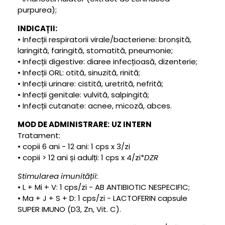
purpurea);
INDICAȚII:
• Infecții respiratorii virale/bacteriene: bronșită,
laringită, faringită, stomatită, pneumonie;
• Infecții digestive: diaree infecțioasă, dizenterie;
• Infecții ORL: otită, sinuzită, rinită;
• Infecții urinare: cistită, uretrită, nefrită;
• Infecții genitale: vulvită, salpingită;
• Infecții cutanate: acnee, micoză, abces.
MOD DE ADMINISTRARE:
UZ INTERN
Tratament:
• copii 6 ani - 12 ani: 1 cps x 3/zi
• copii > 12 ani și adulți: 1 cps x 4/zi*
DZR
Stimularea imunității:
• L + Mi + V: 1 cps/zi - AB ANTIBIOTIC NESPECIFIC;
• Ma + J + S + D: 1 cps/zi - LACTOFERIN capsule
SUPER IMUNO (D3, Zn, Vit. C).