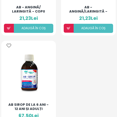
AB - ANGINĂ/
AB -
LARINGITĂ - COPII
ANGINĂ/LARINGITĂ -
(BILUȚE)
ADULȚI (BILUȚE)
21,23Lei
21,23Lei
ADAUGÃ ÎN COȘ
ADAUGÃ ÎN COȘ
AB SIROP DE LA 6 ANI -
12 ANI ȘI ADULȚI
67,50Lei