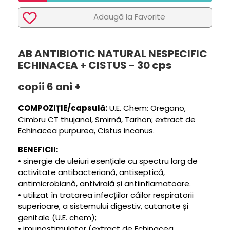
Adaugã la Favorite
AB ANTIBIOTIC NATURAL NESPECIFIC
ECHINACEA + CISTUS - 30 cps
copii 6 ani +
COMPOZIȚIE/capsulă:
U.E. Chem: Oregano,
Cimbru CT thujanol, Smirnă, Tarhon; extract de
Echinacea purpurea, Cistus incanus.
BENEFICII:
• sinergie de uleiuri esențiale cu spectru larg de
activitate antibacteriană, antiseptică,
antimicrobiană, antivirală și antiinflamatoare.
• utilizat în tratarea infecțiilor căilor respiratorii
superioare, a sistemului digestiv, cutanate și
genitale (U.E. chem);
• imunostimulator (extract de Echinacea