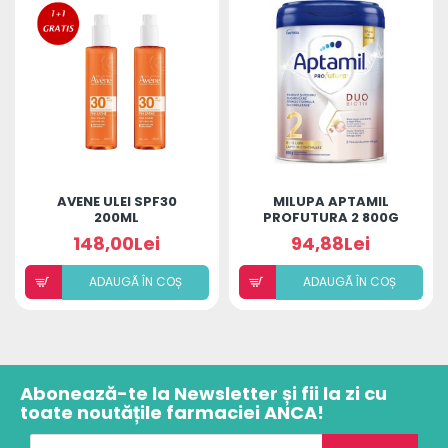
AVENE ULEI SPF30
MILUPA APTAMIL
200ML
PROFUTURA 2 800G
148,00Lei
94,88Lei
ADAUGÃ ÎN COȘ
ADAUGÃ ÎN COȘ
Abonează-te la Newsletter și fii la zi cu
toate noutățile farmaciei ANCA!