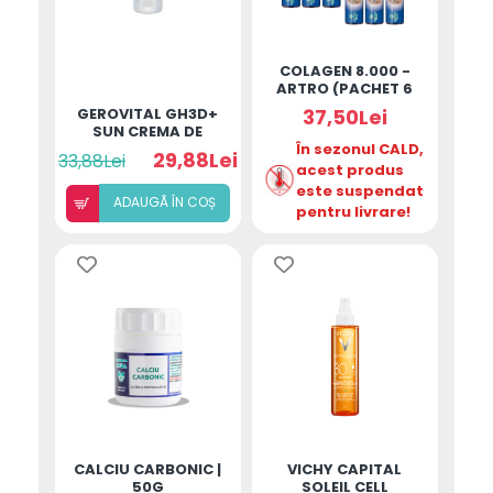
COLAGEN 8.000 -
ARTRO (PACHET 6
MONODOZE)
GEROVITAL GH3D+
37,50Lei
25ML/DOZĂ
SUN CREMA DE
FATA NATURAL
În sezonul CALD,
29,88Lei
33,88Lei
SPF50 50ML
acest produs
este suspendat
ADAUGÃ ÎN COȘ
pentru livrare!
CALCIU CARBONIC |
VICHY CAPITAL
50G
SOLEIL CELL