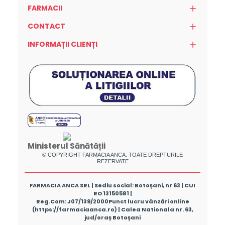
FARMACII
CONTACT
INFORMAȚII CLIENȚI
Ministerul Sănătății
© COPYRIGHT FARMACIA ANCA. TOATE DREPTURILE
REZERVATE
FARMACIA ANCA SRL | Sediu social: Botoșani, nr 63 | CUI
RO 13150581 |
Reg.Com: J07/139/2000
Punct lucru vânzări online
(https://farmaciaanca.ro) | Calea Nationala nr. 63,
jud/oraș Botoșani