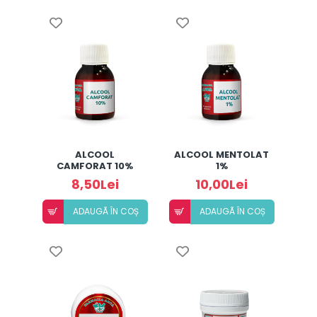
ALCOOL
ALCOOL MENTOLAT
CAMFORAT 10%
1%
(50ML)
8,50Lei
10,00Lei
ADAUGÃ ÎN COȘ
ADAUGÃ ÎN COȘ