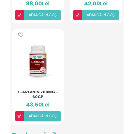
250 MG
88,00Lei
42,00Lei
ADAUGÃ ÎN COȘ
ADAUGÃ ÎN COȘ
L-ARGININ 700MG -
60CP
43,50Lei
ADAUGÃ ÎN COȘ