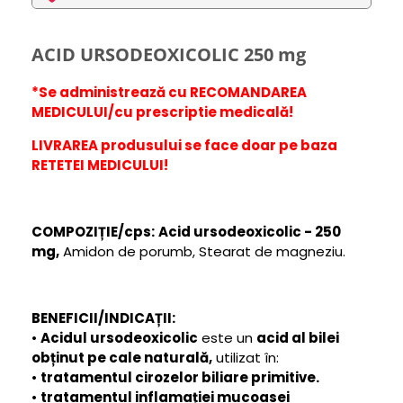
ACID URSODEOXICOLIC 250 mg
*Se administrează cu RECOMANDAREA
MEDICULUI/cu prescriptie medicală!
LIVRAREA produsului se face doar pe baza
RETETEI MEDICULUI!
COMPOZIȚIE/cps:
Acid ursodeoxicolic - 250
mg,
Amidon de porumb, Stearat de magneziu.
BENEFICII/INDICAȚII:
•
Acidul ursodeoxicolic
este un
acid al bilei
obținut pe cale naturală,
utilizat în:
•
t
ratamentul cirozelor biliare primitive.
•
tratamentul inflamației mucoasei