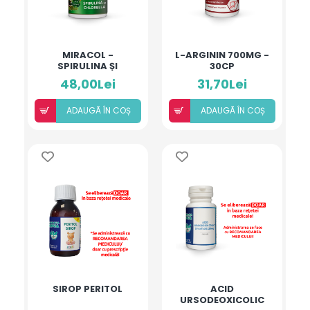
MIRACOL -
L-ARGININ 700MG -
SPIRULINA ȘI
30CP
CHLORELLA
48,00Lei
31,70Lei
ADAUGÃ ÎN COȘ
ADAUGÃ ÎN COȘ
SIROP PERITOL
ACID
URSODEOXICOLIC