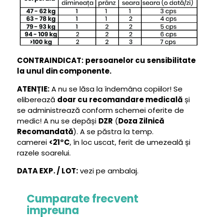
CONTRAINDICAT:
persoanelor cu sensibilitate
la unul din componente.
ATENȚIE:
A nu se lăsa la îndemâna copiilor! Se
eliberează
doar cu recomandare medicală
și
se administrează conform schemei oferite de
medic! A nu se depăși
DZR
(
Doza Zilnică
Recomandată
). A se păstra la temp.
camerei
<21°C
, în loc uscat, ferit de umezeală și
razele soarelui.
DATA EXP. / LOT:
vezi pe ambalaj.
Cumparate frecvent
impreuna