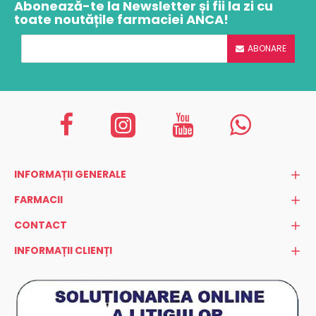
Abonează-te la Newsletter și fii la zi cu
toate noutățile farmaciei ANCA!
ABONARE
INFORMAȚII GENERALE
FARMACII
CONTACT
INFORMAȚII CLIENȚI