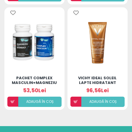
PACHET COMPLEX
VICHY IDEAL SOLEIL
MASCULIN+MAGNEZIU
LAPTE HIDRATANT
AUTOBRONZANT
53,50Lei
96,56Lei
PENTRU FATA SI CORP
100ML
ADAUGÃ ÎN COȘ
ADAUGÃ ÎN COȘ