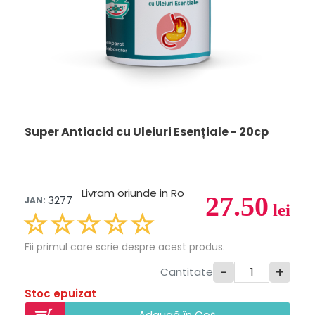
Super Antiacid cu Uleiuri Esențiale - 20cp
Livram oriunde in Ro
27.50
3277
JAN:
lei
Fii primul care scrie despre acest produs.
-
+
Cantitate
Stoc epuizat
Adaugã în Coș