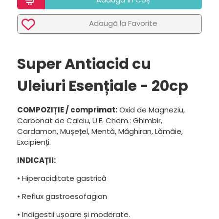
Adaugã la Favorite
Super Antiacid cu
Uleiuri Esențiale - 20cp
COMPOZIȚIE / comprimat:
Oxid de Magneziu,
Carbonat de Calciu, U.E. Chem.: Ghimbir,
Cardamon, Mușețel, Mentă, Măghiran, Lămâie,
Excipienți.
INDICAȚII:
• Hiperaciditate gastrică
• Reflux gastroesofagian
• Indigestii ușoare și moderate.