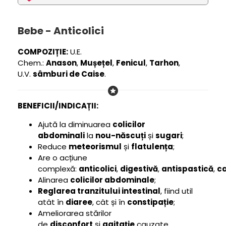
Bebe - Anticolici
COMPOZIȚIE:
U.E.
Chem.:
Anason
,
Mușețel
,
Fenicul
,
Tarhon
,
U.V.
sâmburi de Caise
.
BENEFICII/INDICAȚII:
Ajută la diminuarea
colicilor
abdominali
la
nou-născuți
și
sugari
;
Reduce
meteorismul
și
flatulența
;
Are o acțiune
complexă:
anticolici
,
digestivă
,
antispastică
,
c
Alinarea
colicilor abdominale
;
Reglarea tranzitului intestinal
, fiind util
atât în
diaree
, cât și în
constipație
;
Ameliorarea stărilor
de
disconfort
și
agitație
cauzate