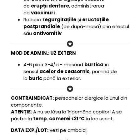
de
erupții dentare
, administrarea
de
vaccinuri
;
Reduce
regurgitațiile
și
eructațiile
postprandiale
(de după-masă) prin efectul
său
antivomitiv
.
MOD DE ADMIN.: UZ EXTERN
4-6 pic x 3-4/zi - masând
burtica
în
sensul
acelor de ceasornic
, pornind de
la
buric
până la exterior.
CONTRAINDICAT:
persoanelor alergice la unul din
componente.
ATENȚIE:
A nu se lăsa la îndemâna copiilor! A se
păstra la
temp. camerei <21°C
în loc uscat.
DATA EXP./LOT:
vezi pe ambalaj.