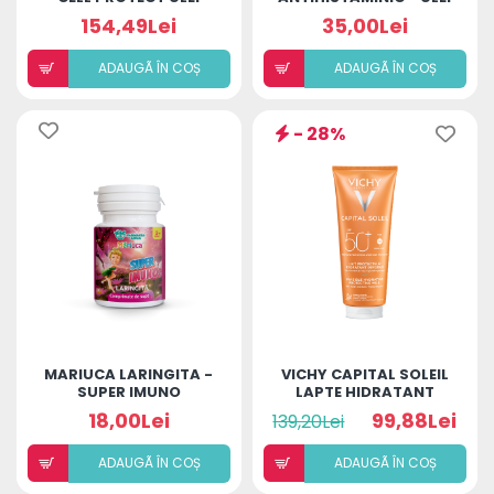
SPF30 200ML
FORTE COPII ȘI ADULȚI
154,49Lei
35,00Lei
ADAUGÃ ÎN COȘ
ADAUGÃ ÎN COȘ
- 28%
MARIUCA LARINGITA -
VICHY CAPITAL SOLEIL
SUPER IMUNO
LAPTE HIDRATANT
(COMPRIMATE DE
SPF50+ 300ML
18,00Lei
99,88Lei
139,20Lei
SUPT)
ADAUGÃ ÎN COȘ
ADAUGÃ ÎN COȘ