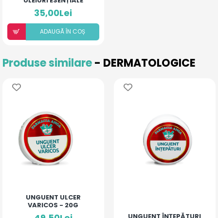
ULEIURI ESENȚIALE
35,00Lei
ADAUGÃ ÎN COȘ
Produse similare
- DERMATOLOGICE
UNGUENT ULCER
VARICOS - 20G
49,50Lei
UNGUENT ÎNȚEPĂTURI