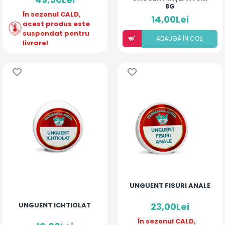
8G
În sezonul CALD,
14,00Lei
acest produs este
suspendat pentru
ADAUGÃ ÎN COȘ
livrare!
UNGUENT FISURI ANALE
UNGUENT ICHTIOLAT
23,00Lei
În sezonul CALD,