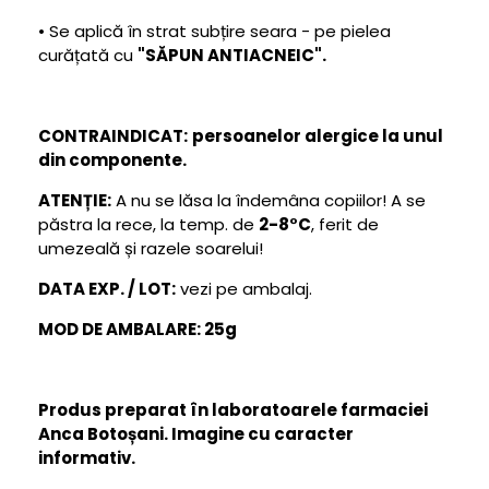
• Se aplică în strat subțire seara - pe pielea
curățată cu
"SĂPUN ANTIACNEIC".
CONTRAINDICAT:
persoanelor alergice la unul
din componente.
ATENȚIE:
A nu se lăsa la îndemâna copiilor! A se
păstra la rece, la temp. de
2-8°C
, ferit de
umezeală și razele soarelui!
DATA EXP. / LOT:
vezi pe ambalaj.
MOD DE AMBALARE: 25g
Produs preparat în laboratoarele farmaciei
Anca Botoșani. Imagine cu caracter
informativ.