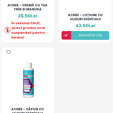
ACNEE - CREMĂ CU TEA
TREE ȘI MANUKA
26,50Lei
ACNEE - LOȚIUNE CU
ULEIURI ESENȚIALE
În sezonul CALD,
NIAOULI, TEA TREE,
42,50Lei
LAURUS
acest produs este
suspendat pentru
ADAUGÃ ÎN COȘ
livrare!
ACNEE - SĂPUN CU