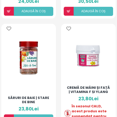
24,00Lei
30,50Lei
ADAUGÃ ÎN COȘ
ADAUGÃ ÎN COȘ
CREMĂ DE MÂINI ȘI FAȚĂ
| VITAMINA F ȘI YLANG
SĂRURI DE BAIE | STARE
23,80Lei
DE BINE
În sezonul CALD,
23,80Lei
acest produs este
suspendat pentru