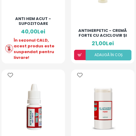
ANTI HEM ACUT -
SUPOZITOARE
40,00Lei
ANTIHERPETIC - CREMĂ
FORTE CU ACICLOVIR ȘI
În sezonul CALD,
ULEIURI ESENȚIALE
21,00Lei
acest produs este
suspendat pentru
ADAUGÃ ÎN COȘ
livrare!