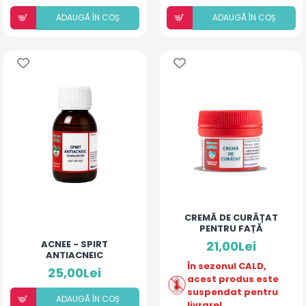
ADAUGÃ ÎN COȘ
ADAUGÃ ÎN COȘ
CREMĂ DE CURĂȚAT
PENTRU FAȚĂ
ACNEE - SPIRT
21,00Lei
ANTIACNEIC
În sezonul CALD,
25,00Lei
acest produs este
suspendat pentru
ADAUGÃ ÎN COȘ
livrare!