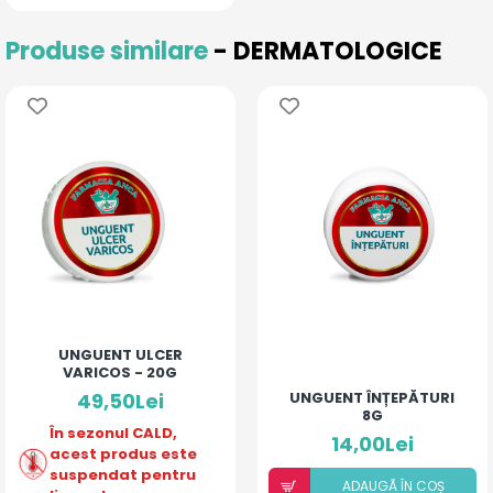
Produse similare
- DERMATOLOGICE
UNGUENT ULCER
VARICOS - 20G
49,50Lei
UNGUENT ÎNȚEPĂTURI
8G
În sezonul CALD,
14,00Lei
acest produs este
suspendat pentru
ADAUGÃ ÎN COȘ