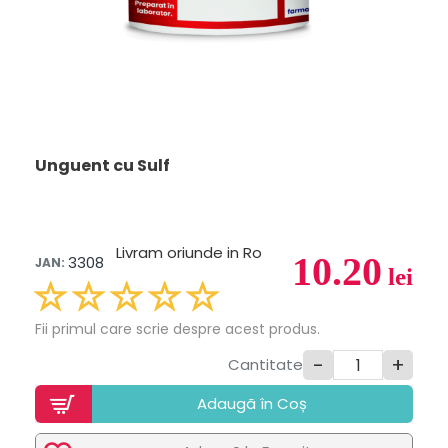
Unguent cu Sulf
Livram oriunde in Ro
10.20
3308
JAN:
lei
Fii primul care scrie despre acest produs.
-
+
Cantitate
Adaugã în Coș