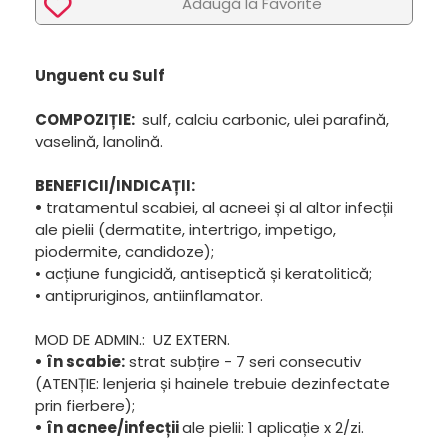
Adaugã la Favorite
Unguent cu Sulf
COMPOZIȚIE:
sulf, calciu carbonic, ulei parafină,
vaselină, lanolină.
BENEFICII/INDICAȚII:
•
tratamentul scabiei, al acneei și al altor infecții
ale pielii (dermatite, intertrigo, impetigo,
piodermite, candidoze);
• acțiune fungicidă, antiseptică și keratolitică;
• antipruriginos, antiinflamator.
MOD DE ADMIN.: UZ EXTERN.
• în scabie:
strat subțire - 7 seri consecutiv
(ATENȚIE: lenjeria și hainele trebuie dezinfectate
prin fierbere);
• în acnee/infecții
ale pielii: 1 aplicație x 2/zi.