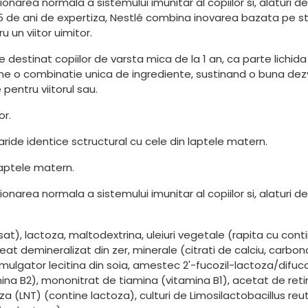
ionarea normala a sistemului imunitar al copiilor si, alaturi 
5 de ani de expertiza, Nestlé combina inovarea bazata pe stii
u un viitor uimitor.
stinat copiilor de varsta mica de la 1 an, ca parte lichida 
ntine o combinatie unica de ingrediente, sustinand o buna dezv
pentru viitorul sau.
or.
haride identice sctructural cu cele din laptele matern.
 laptele matern.
ionarea normala a sistemului imunitar al copiilor si, alaturi 
t), lactoza, maltodextrina, uleiuri vegetale (rapita cu conti
eat demineralizat din zer, minerale (citrati de calciu, carbona
mulgator lecitina din soia, amestec 2'-fucozil-lactoza/difuco
ina B2), mononitrat de tiamina (vitamina B1), acetat de retini
(LNT) (contine lactoza), culturi de Limosilactobacillus reuter