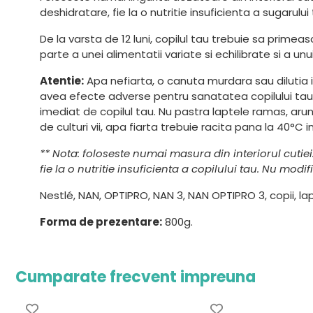
deshidratare, fie la o nutritie insuficienta a sugarului
De la varsta de 12 luni, copilul tau trebuie sa primea
parte a unei alimentatii variate si echilibrate si a unu
Atentie:
Apa nefiarta, o canuta murdara sau dilutia 
avea efecte adverse pentru sanatatea copilului tau. 
imediat de copilul tau. Nu pastra laptele ramas, ar
de culturi vii, apa fiarta trebuie racita pana la 40°C
** Nota: foloseste numai masura din interiorul cutie
fie la o nutritie insuficienta a copilului tau. Nu modif
Nestlé, NAN, OPTIPRO, NAN 3, NAN OPTIPRO 3, copii, lapt
Forma de prezentare:
800g.
Cumparate frecvent impreuna