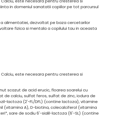
de Calciu, este necesara pentru cresterea si
nta in domeniul sanatatii copiilor pe tot parcursul
a alimentatiei, dezvoltat pe baza cercetarilor
oltare fizica si mentala a copilului tau in aceasta
de Calciu, este necesara pentru cresterea si
nut scazut de acid erucic, floarea soarelui cu
t de calciu, sulfat feros, sulfat de zinc, iodura de
zil-lactoza (2'-FL/DFL) (contine lactoza), vitamine
l (vitamina A), D-biotina, colecalciferol (vitamina
i*, sare de sodiu 6'-sialil-lactoza (6'-SL) (contine