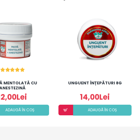
Ă MENTOLATĂ CU
UNGUENT ÎNȚEPĂTURI 8G
ANESTEZINĂ
12,00Lei
14,00Lei
ADAUGÃ ÎN COȘ
ADAUGÃ ÎN COȘ