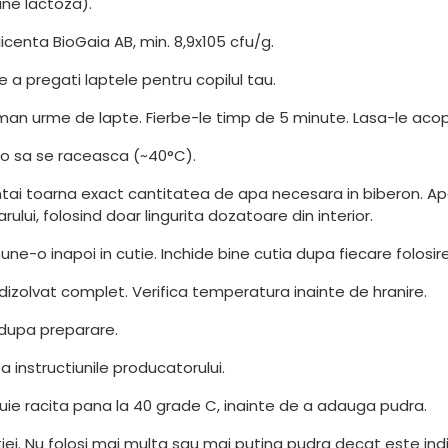
ine lactoza).
icenta BioGaia AB, min. 8,9x105 cfu/g.
e a pregati laptele pentru copilul tau.
aman urme de lapte. Fierbe-le timp de 5 minute. Lasa-le acope
s-o sa se raceasca (~40°C).
intai toarna exact cantitatea de apa necesara in biberon. A
lui, folosind doar lingurita dozatoare din interior.
ne-o inapoi in cutie. Inchide bine cutia dupa fiecare folosire
dizolvat complet. Verifica temperatura inainte de hranire.
 dupa preparare.
a instructiunile producatorului.
ebuie racita pana la 40 grade C, inainte de a adauga pudra.
utiei. Nu folosi mai multa sau mai putina pudra decat este i