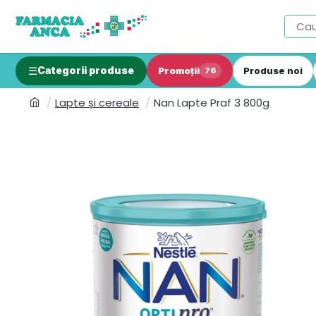
Categorii produse
Promoții
Produse noi
76
Lapte și cereale
Nan Lapte Praf 3 800g