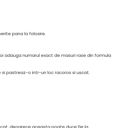
rite pana la folosire.
poi adauga numarul exact de masuri rase din formula
 si pastreaz-o intr-un loc racoros si uscat.
ndicat, deoarece aceasta poate duce fie la