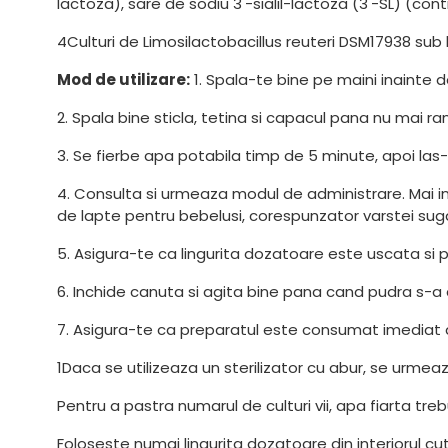
lactoza), sare de sodiu 3'-sialil-lactoza (3'-SL) (cont
4Culturi de Limosilactobacillus reuteri DSM17938 sub l
Mod de utilizare:
1. Spala-te bine pe maini inainte d
2. Spala bine sticla, tetina si capacul pana nu mai r
3. Se fierbe apa potabila timp de 5 minute, apoi la
4. Consulta si urmeaza modul de administrare. Mai 
de lapte pentru bebelusi, corespunzator varstei sugaru
5. Asigura-te ca lingurita dozatoare este uscata si pu
6. Inchide canuta si agita bine pana cand pudra s-a 
7. Asigura-te ca preparatul este consumat imediat
1Daca se utilizeaza un sterilizator cu abur, se urmeaz
Pentru a pastra numarul de culturi vii, apa fiarta tr
Foloseste numai lingurita dozatoare din interiorul c