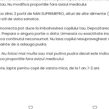
 tau. Nu modifica proportiile fara avizul medicului.
sca zilnic 2 portii de NAN SUPREMEPRO, alturi de alte aliment
i stil de viata sanatos.
incorecta pot duce la imbolnavirea copilului tau. Depozitare
Prepara o singura portie o data. Urmeaza cu exactitate instru
unca continutul neconsumat. Nu lasa copilul nesupravegheat
 inainte de a adauga pudra.
i. Nu folosi mai multa sau mai putina pudra decat este indic
ica proportiile fara avizul medicului.
e, lapte pentru copii de varsta mica, de la 1 an, 1-2 ani.