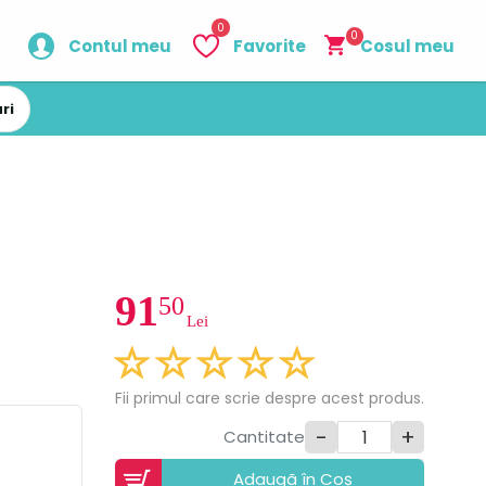
0
0
Contul meu
Favorite
Cosul meu
ri
91
50
Lei
Fii primul care scrie despre acest produs.
-
+
Cantitate
Adaugã în Coș