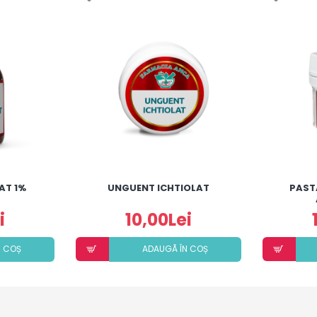
AT 1%
UNGUENT ICHTIOLAT
PAST
i
10,00Lei
N COȘ
ADAUGÃ ÎN COȘ