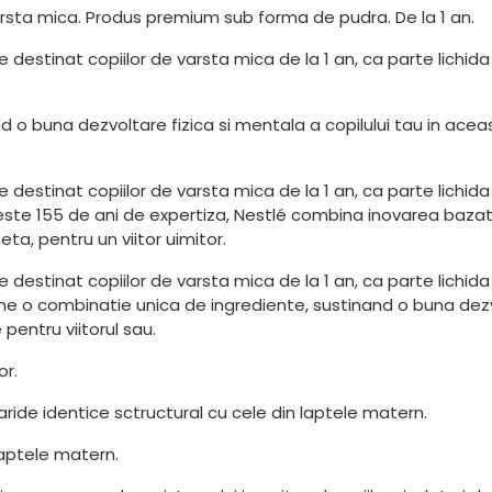
varsta mica. Produs premium sub forma de pudra. De la 1 an.
stinat copiilor de varsta mica de la 1 an, ca parte lichida 
 o buna dezvoltare fizica si mentala a copilului tau in acea
stinat copiilor de varsta mica de la 1 an, ca parte lichida 
u peste 155 de ani de expertiza, Nestlé combina inovarea bazat
eta, pentru un viitor uimitor.
stinat copiilor de varsta mica de la 1 an, ca parte lichida 
ntine o combinatie unica de ingrediente, sustinand o buna dezv
pentru viitorul sau.
or.
haride identice sctructural cu cele din laptele matern.
 laptele matern.