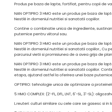
Produs pe baza de lapte, fortifiat, pentru copii de 
NAN OPTIPRO 3 HMO este un produs pe baza de lapte de
Nestlé in domeniul nutritiei si sanatatii copiilor.
Contine o combinatie unica de ingrediente, sustinand
puternice pentru viitorul sau.
NAN OPTIPRO 3 HMO este un produs pe baza de lapte de
Nestlé in domeniul nutritiei si sanatatii copiilor., C
parcursul vietii si promisiunea de a avea grija de plan
NAN OPTIPRO 3 HMO este un produs pe baza de lapte de
Nestlé in domeniul nutritiei si sanatatii copiilor. Co
etapa, ajutand astfel la oferirea unei baze puternice 
OPTIPRO: tehnologie unica de optimizare a proteinel
5 HMO COMPLEX: (2’-FL, DFL, LNT, 6'-SL, 3'-SL): oligoza
L.reuteri: culturi similare cu cele care se gasesc si in