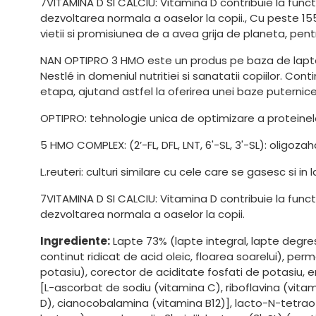
7VITAMINA D SI CALCIU: Vitamina D contribuie la funct
dezvoltarea normala a oaselor la copii., Cu peste 15
vietii si promisiunea de a avea grija de planeta, pentr
NAN OPTIPRO 3 HMO este un produs pe baza de lapte de
Nestlé in domeniul nutritiei si sanatatii copiilor. Co
etapa, ajutand astfel la oferirea unei baze puternice 
OPTIPRO: tehnologie unica de optimizare a proteinel
5 HMO COMPLEX: (2’-FL, DFL, LNT, 6'-SL, 3'-SL): oligoza
L.reuteri: culturi similare cu cele care se gasesc si in
7VITAMINA D SI CALCIU: Vitamina D contribuie la funct
dezvoltarea normala a oaselor la copii.
Ingrediente:
Lapte 73% (lapte integral, lapte degresa
continut ridicat de acid oleic, floarea soarelui), perm
potasiu), corector de aciditate fosfati de potasiu, e
[L-ascorbat de sodiu (vitamina C), riboflavina (vitam
D), cianocobalamina (vitamina B12)], lacto-N-tetraoza 