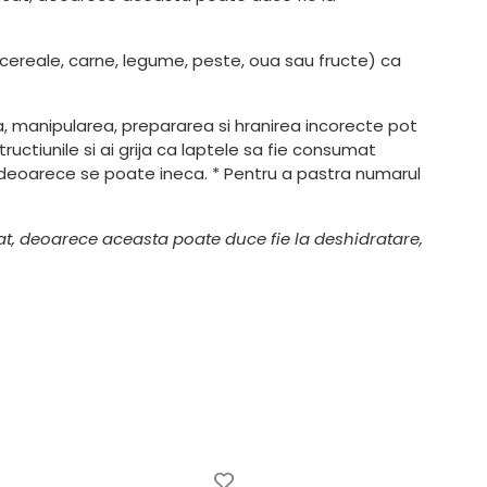
e (cereale, carne, legume, peste, oua sau fructe) ca
a, manipularea, prepararea si hranirea incorecte pot
ctiunile si ai grija ca laptele sa fie consumat
 deoarece se poate ineca. * Pentru a pastra numarul
at, deoarece aceasta poate duce fie la deshidratare,