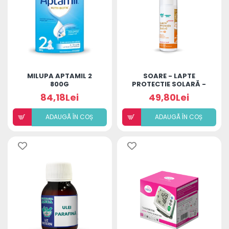
MILUPA APTAMIL 2
SOARE - LAPTE
800G
PROTECTIE SOLARĂ -
SPF 25+ CU SCLIPICI
84,18Lei
49,80Lei
ADAUGÃ ÎN COȘ
ADAUGÃ ÎN COȘ