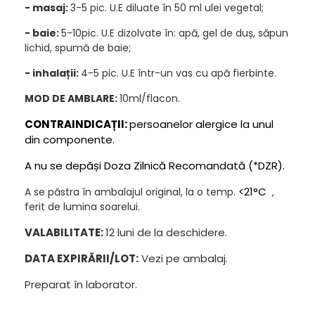
- masaj:
3-5 pic. U.E diluate în 50 ml ulei vegetal;
- baie:
5-10pic. U.E dizolvate în: apă, gel de duș, săpun
lichid, spumă de baie;
- inhalații:
4-5 pic. U.E într-un vas cu apă fierbinte.
MOD DE AMBLARE:
10ml/flacon.
CONTRAINDICAȚII:
persoanelor alergice la unul
din componente.
A nu se depăși Doza Zilnică Recomandată (*DZR).
<21°C
A se păstra în ambalajul original, la o temp.
,
ferit de lumina soarelui.
VALABILITATE:
12 luni de la deschidere.
DATA EXPIRĂRII/LOT:
Vezi pe ambalaj.
Preparat în laborator.