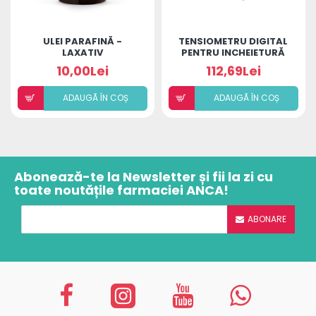
ULEI PARAFINĂ -
TENSIOMETRU DIGITAL
LAXATIV
PENTRU INCHEIETURĂ
MINUT
10,00Lei
112,69Lei
ADAUGÃ ÎN COȘ
ADAUGÃ ÎN COȘ
Abonează-te la Newsletter și fii la zi cu
toate noutățile farmaciei ANCA!
ABONARE