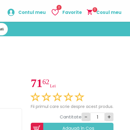
0
0
Contul meu
Favorite
Cosul meu
ri
71
62
Lei
Fii primul care scrie despre acest produs.
-
+
Cantitate
Adaugã în Coș