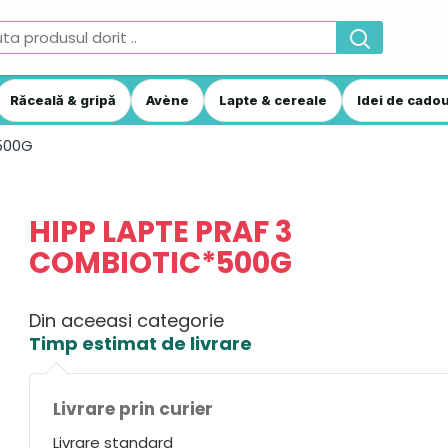
Răceală & gripă
Avène
Lapte & cereale
Idei de cadou
*500G
HIPP LAPTE PRAF 3
COMBIOTIC*500G
Din aceeasi categorie
Timp estimat de livrare
Livrare prin curier
Livrare standard