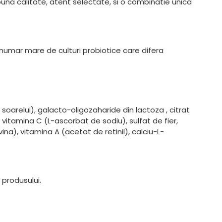
 buna calitate, atent selectate, si o combinatie unica
n numar mare de culturi probiotice care difera
 soarelui), galacto-oligozaharide din lactoza , citrat
nc, vitamina C (L-ascorbat de sodiu), sulfat de fier,
na), vitamina A (acetat de retinil), calciu-L-
produsului.