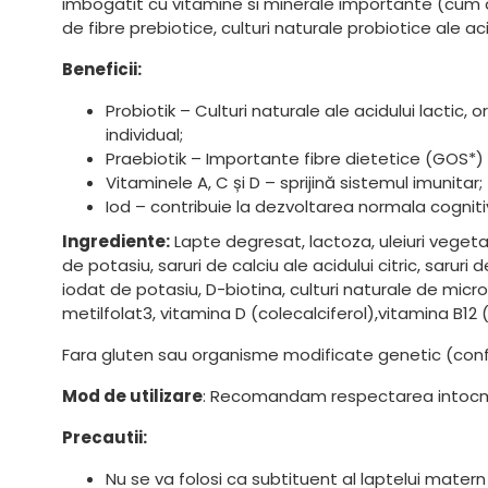
imbogatit cu vitamine si minerale importante (cum ar 
de fibre prebiotice, culturi naturale probiotice ale aci
Beneficii:
Probiotik – Culturi naturale ale acidului lactic
individual;
Praebiotik – Importante fibre dietetice (GOS*) 
Vitaminele A, C și D – sprijină sistemul imunitar;
Iod – contribuie la dezvoltarea normala cogniti
Ingrediente:
Lapte degresat, lactoza, uleiuri vegetale
de potasiu, saruri de calciu ale acidului citric, saruri
iodat de potasiu, D-biotina, culturi naturale de micr
metilfolat3, vitamina D (colecalciferol),vitamina B12
Fara gluten sau organisme modificate genetic (confo
Mod de utilizare
: Recomandam respectarea intocmai 
Precautii:
Nu se va folosi ca subtituent al laptelui matern i