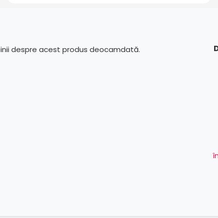
D
pinii despre acest produs deocamdată.
î