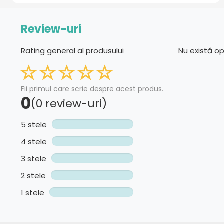
Review-uri
Rating general al produsului
Nu există o
Fii primul care scrie despre acest produs.
0
(0 review-uri)
5 stele
4 stele
3 stele
2 stele
1 stele