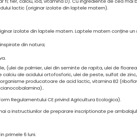
fi; fier, calciu, iod, vitamina D). Cu ingrediente de cea mai
dului lactic (originar izolate din laptele matern).
, originar izolate din laptele matern. Laptele matern conține u
inspirate din natura;
va.
, (ulei de palmier, ulei din seminte de rapita, ulei de floarea
 de calciu ale acidului ortofosforic, ulei de peste, sulfat de zi
oorganisme producatoare de acid lactic, vitamina B2 (riboflavi
 (cianocobalamina)..
rm Regulamentului CE privind Agricultura Ecologica).
a instructiunilor de preparare inscriptionate pe ambalajul 
n primele 6 luni.