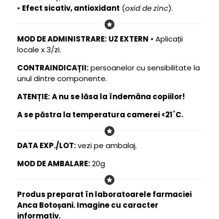
•
Efect sicativ, antioxidant
(
oxid de zinc
).
MOD DE ADMINISTRARE:
UZ EXTERN
• Aplicații
locale x 3/zi.
CONTRAINDICAȚII:
persoanelor cu sensibilitate la
unul dintre componente.
ATENȚIE:
A nu se lăsa la îndemâna copiilor!
A se păstra la temperatura camerei <21˚C.
DATA EXP./LOT:
vezi pe ambalaj.
MOD DE AMBALARE:
20g
Produs preparat în laboratoarele farmaciei
Anca Botoșani. Imagine cu caracter
informativ.