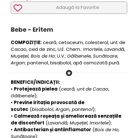
Adaugã la Favorite
Bebe - Eritem
COMPOZIȚIE:
ceară, cetaceum, colesterol, unt de
Cacao, oxid de zinc, U.E. Chem.:
Imortele, Lavandă,
Mușețel, Bois de Ho
; U.V.:
Gălbenele, Sunătoare,
Argan
; pantenol, bisabolol, apă osmozată pură.
BENEFICII/INDICAȚII:
•
Protejează pielea
(
ceară, unt de Cacao,
Gălbenele
);
•
Previne iritația provocată de
scutec
(
bisabolol, Argan, pantenol
);
•
Calmează roșeața și ameliorează senzațiile
de disconfort
(
Lavandă, Mușețel, Imortele
);
•
Antibacterian și antiinflamator
(
Bois de Ho,
Sunătoare
);