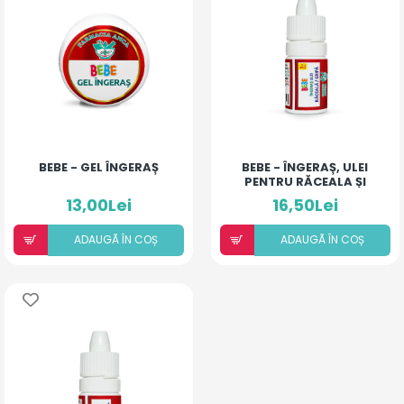
BEBE - GEL ÎNGERAȘ
BEBE - ÎNGERAȘ, ULEI
PENTRU RĂCEALA ȘI
GRIPĂ
13,00Lei
16,50Lei
ADAUGÃ ÎN COȘ
ADAUGÃ ÎN COȘ