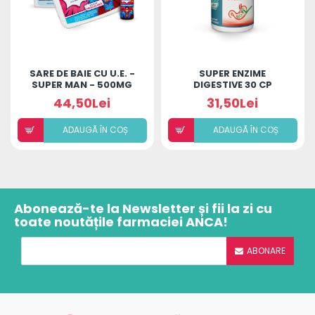
SARE DE BAIE CU U.E. -
SUPER ENZIME
SUPER MAN - 500MG
DIGESTIVE 30 CP
44,50Lei
31,50Lei
ADAUGÃ ÎN COȘ
ADAUGÃ ÎN COȘ
Abonează-te la Newsletter și fii la zi cu
toate noutățile farmaciei ANCA!
ABONARE