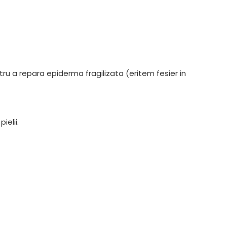
ntru a repara epiderma fragilizata (eritem fesier in
elii.