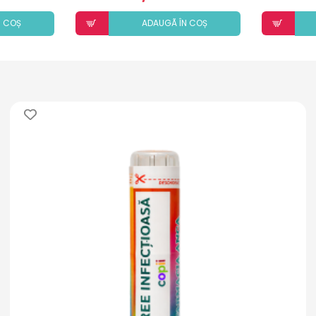
N COȘ
ADAUGÃ ÎN COȘ
i