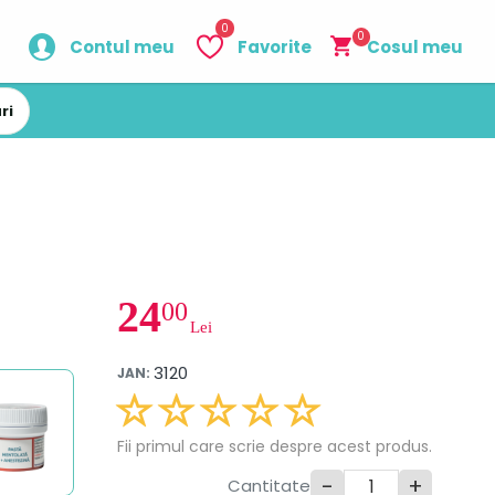
0
0
Contul meu
Favorite
Cosul meu
ri
24
00
Lei
3120
JAN:
Fii primul care scrie despre acest produs.
-
+
Cantitate