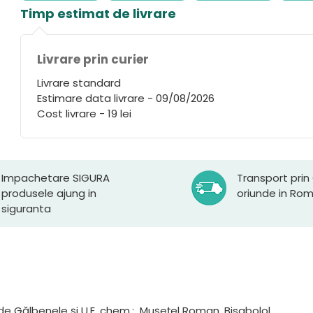
Timp estimat de livrare
Livrare prin curier
Livrare standard
Estimare data livrare - 09/08/2026
Cost livrare - 19 lei
Impachetare SIGURA
Transport prin
produsele ajung in
oriunde in Ro
siguranta
 de Gălbenele și U.E. chem.: Mușețel Roman, Bisabolol.