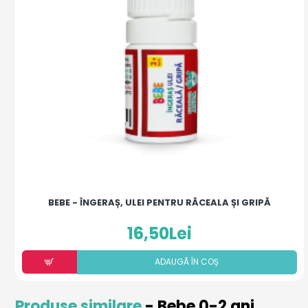
BEBE - ÎNGERAȘ, ULEI PENTRU RĂCEALA ȘI GRIPĂ
16,50Lei
ADAUGÃ ÎN COȘ
Produse similare
- Bebe 0-2 ani