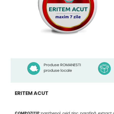
Produse ROMANESTI
produse locale
ERITEM ACUT
COMPOZIȚIE:
panthenol, oxid zinc, parafină, extract