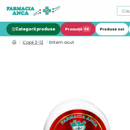
Categorii produse
Promoții
Produse noi
88
Copii 2-12
Eritem acut