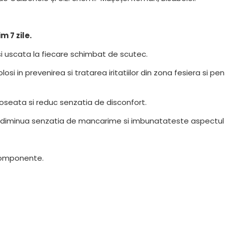
 7 zile.
si uscata la fiecare schimbat de scutec.
i in prevenirea si tratarea iritatiilor din zona fesiera si pe
oseata si reduc senzatia de disconfort.
diminua senzatia de mancarime si imbunatateste aspectul pi
 componente.