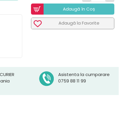
Adaugã în Coș
Adaugã la Favorite
 CURIER
Asistenta la cumparare
mania
0759 88 11 99