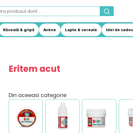
Răceală & gripă
Avène
Lapte & cereale
Idei de cadou
Eritem acut
Din aceeasi categorie