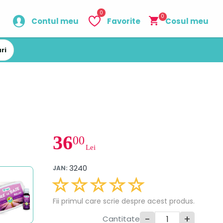
0
0
Contul meu
Favorite
Cosul meu
ri
36
00
Lei
3240
JAN:
Fii primul care scrie despre acest produs.
-
+
Cantitate