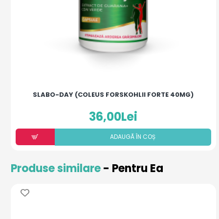
SLABO-DAY (COLEUS FORSKOHLII FORTE 40MG)
36,00Lei
ADAUGÃ ÎN COȘ
Produse similare
- Pentru Ea