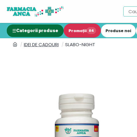
Categorii produse
Promoții
Produse noi
84
IDEI DE CADOURI
SLABO-NIGHT