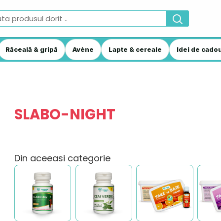
Răceală & gripă
Avène
Lapte & cereale
Idei de cadou
SLABO-NIGHT
Din aceeasi categorie