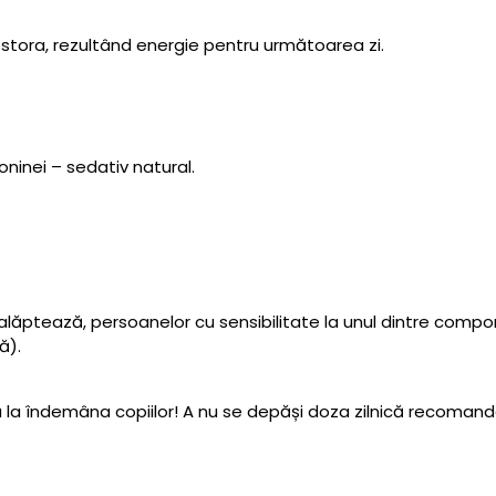
cestora, rezultând energie pentru următoarea zi.
oninei – sedativ natural.
re alăptează, persoanelor cu sensibilitate la unul dintre co
ă).
ăsa la îndemâna copiilor! A nu se depăși doza zilnică recoman