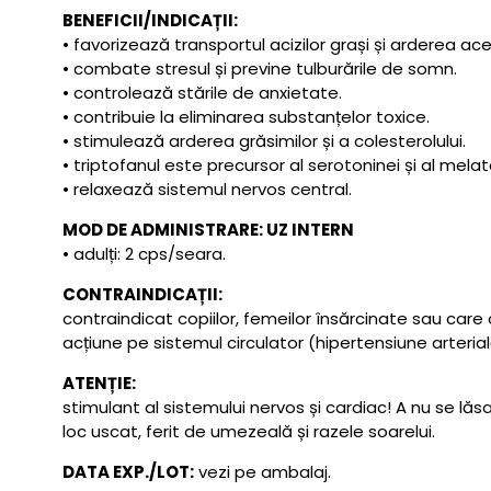
BENEFICII/INDICAȚII:
• favorizează transportul acizilor grași și arderea a
• combate stresul și previne tulburările de somn.
• controlează stările de anxietate.
• contribuie la eliminarea substanțelor toxice.
• stimulează arderea grăsimilor și a colesterolului.
• triptofanul este precursor al serotoninei și al melat
• relaxează sistemul nervos central.
MOD DE ADMINISTRARE: UZ INTERN
• adulți: 2 cps/seara.
CONTRAINDICAȚII:
contraindicat copiilor, femeilor însărcinate sau ca
acțiune pe sistemul circulator (hipertensiune arterial
ATENȚIE:
stimulant al sistemului nervos și cardiac! A nu se l
loc uscat, ferit de umezeală și razele soarelui.
DATA EXP./LOT:
vezi pe ambalaj.