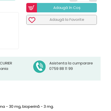
Adaugã în Coș
Adaugã la Favorite
 CURIER
Asistenta la cumparare
mania
0759 88 11 99
uma - 30 mg, bioperină - 3 mg.