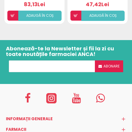
GEL SPUMANT 200ML
83,13Lei
47,42Lei
ADAUGÃ ÎN COȘ
ADAUGÃ ÎN COȘ
Abonează-te la Newsletter și fii la zi cu
toate noutățile farmaciei ANCA!
ABONARE
INFORMAȚII GENERALE
FARMACII