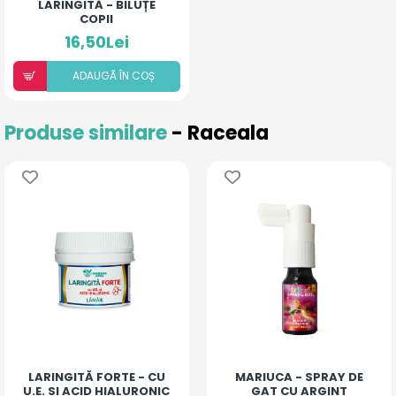
LARINGITĂ - BILUȚE
COPII
16,50Lei
ADAUGÃ ÎN COȘ
Produse similare
- Raceala
LARINGITĂ FORTE - CU
MARIUCA - SPRAY DE
U.E. SI ACID HIALURONIC
GAT CU ARGINT