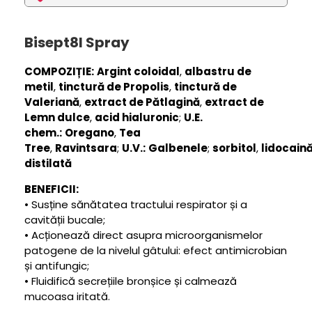
Bisept8l Spray
COMPOZIȚIE:
Argint coloidal
,
albastru de
metil
,
tinctură de Propolis
,
tinctură de
Valeriană
,
extract de Pătlagină
,
extract de
Lemn dulce
,
acid hialuronic
;
U.E.
chem.:
Oregano
,
Tea
Tree
,
Ravintsara
;
U.V.:
Galbenele
;
sorbitol
,
lidocain
distilată
BENEFICII:
• Susține sănătatea tractului respirator și a
cavității bucale;
• Acționează direct asupra microorganismelor
patogene de la nivelul gâtului: efect antimicrobian
și antifungic;
• Fluidifică secrețiile bronșice și calmează
mucoasa iritată.