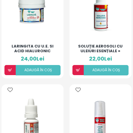
LARINGITA CU U.E. SI
SOLUȚIE AEROSOLI CU
ACID HIALURONIC
ULEIURI ESENȚIALE +
(PIERSICĂ ȘI MANGO)
DEXAMETAZONĂ
24,00Lei
22,00Lei
ADAUGÃ ÎN COȘ
ADAUGÃ ÎN COȘ