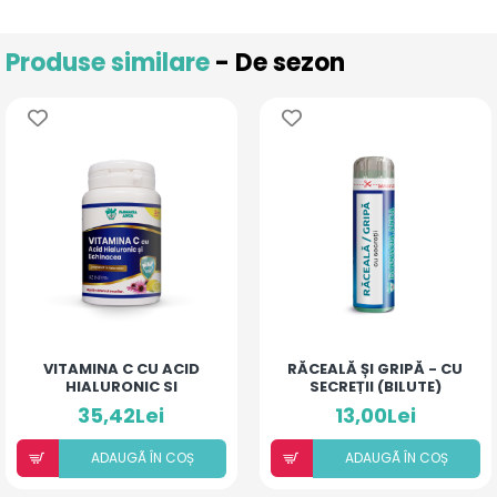
Produse similare
- De sezon
VITAMINA C CU ACID
RĂCEALĂ ȘI GRIPĂ - CU
HIALURONIC SI
SECREȚII (BILUTE)
ECHINACEA
35,42Lei
13,00Lei
ADAUGÃ ÎN COȘ
ADAUGÃ ÎN COȘ