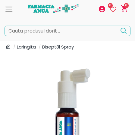
0
0
Laringita
Bisept8l Spray