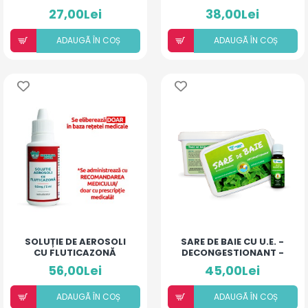
(LĂMÂIE)
COLOIDAL SI
27,00Lei
38,00Lei
ANTIBIOTIC - COMPLEX
- 10 ML
ADAUGÃ ÎN COȘ
ADAUGÃ ÎN COȘ
SOLUȚIE DE AEROSOLI
SARE DE BAIE CU U.E. -
CU FLUTICAZONĂ
DECONGESTIONANT -
(20ML)
500MG
56,00Lei
45,00Lei
ADAUGÃ ÎN COȘ
ADAUGÃ ÎN COȘ