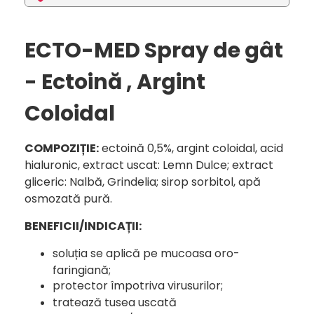
ECTO-MED Spray de gât
- Ectoină , Argint
Coloidal
COMPOZIȚIE:
ectoină 0,5%, argint coloidal, acid
hialuronic, extract uscat: Lemn Dulce; extract
gliceric: Nalbă, Grindelia; sirop sorbitol, apă
osmozată pură.
BENEFICII/INDICAȚII:
soluția se aplică pe mucoasa oro-
faringiană;
protector împotriva virusurilor;
tratează tusea uscată