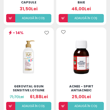
CAPSULE
BAIE
DECONGESTIONANTA
31,50Lei
46,00Lei
ADAUGÃ ÎN COȘ
ADAUGÃ ÎN COȘ
- 14%
GEROVITAL GSUN
ACNEE - SPIRT
SENSITIVE LOTIUNE
ANTIACNEIC
PROTECTIE SOLARA
61,88Lei
25,00Lei
71,70Lei
COPII SPF50+ 200ML
ADAUGÃ ÎN COȘ
ADAUGÃ ÎN COȘ