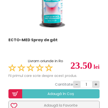
ECTO-MED Spray de gât
Livram oriunde in Ro
23.50
lei
Fii primul care scrie despre acest produs.
-
+
Cantitate
Adaugã în Coș
Adaugã la Favorite