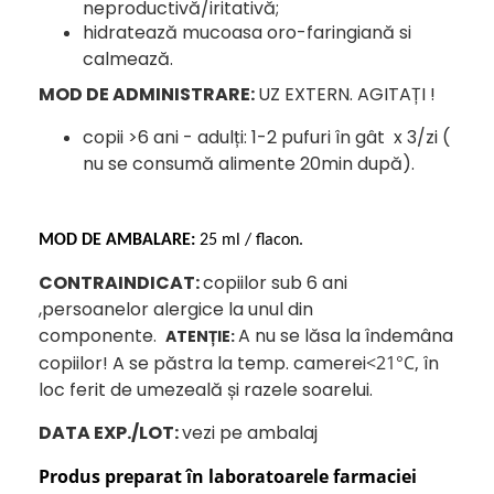
neproductivă/iritativă;
hidratează mucoasa oro-faringiană si
calmează.
MOD DE ADMINISTRARE:
UZ EXTERN. AGITAȚI !
copii >6 ani - adulți: 1-2 pufuri în gât x 3/zi (
nu se consumă alimente 20min după).
MOD DE AMBALARE:
25 ml
/ flacon.
CONTRAINDICAT:
copiilor sub 6 ani
,persoanelor alergice la unul din
componente.
A nu se lăsa la îndemâna
ATENȚIE:
copiilor! A se păstra la temp. camerei
<21°C,
în
loc ferit de umezeală și razele soarelui.
DATA EXP./LOT:
vezi pe ambalaj
Produs preparat în laboratoarele farmaciei