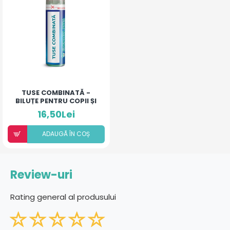
TUSE COMBINATĂ -
BILUȚE PENTRU COPII ȘI
ADULȚI
16,50Lei
ADAUGÃ ÎN COȘ
Review-uri
Rating general al produsului