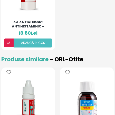
AA ANTIALERGIC
ANTIHISTAMINIC -
PUDRĂ PENTRU COPII ȘI
18,80Lei
ADULȚI
ADAUGÃ ÎN COȘ
Produse similare
- ORL-Otite