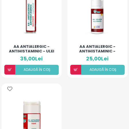
AA ANTIALERGIC -
AA ANTIALERGIC -
ANTIHISTAMINIC - ULEI
ANTIHISTAMINIC -
FORTE COPII ȘI ADULȚI
SOLUȚIE ALCOOLICĂ CU
35,00Lei
25,00Lei
10% ULEIURI ESENȚIALE
ADAUGÃ ÎN COȘ
ADAUGÃ ÎN COȘ