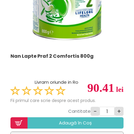
Nan Lapte Praf 2 Comfortis 800g
Livram oriunde in Ro
90.41
lei
Fii primul care scrie despre acest produs.
-
+
Cantitate
Adaugã în Coș