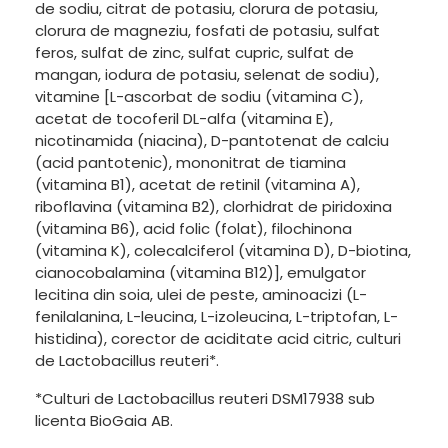
de sodiu, citrat de potasiu, clorura de potasiu,
clorura de magneziu, fosfati de potasiu, sulfat
feros, sulfat de zinc, sulfat cupric, sulfat de
mangan, iodura de potasiu, selenat de sodiu),
vitamine [L-ascorbat de sodiu (vitamina C),
acetat de tocoferil DL-alfa (vitamina E),
nicotinamida (niacina), D-pantotenat de calciu
(acid pantotenic), mononitrat de tiamina
(vitamina B1), acetat de retinil (vitamina A),
riboflavina (vitamina B2), clorhidrat de piridoxina
(vitamina B6), acid folic (folat), filochinona
(vitamina K), colecalciferol (vitamina D), D-biotina,
cianocobalamina (vitamina B12)], emulgator
lecitina din soia, ulei de peste, aminoacizi (L-
fenilalanina, L-leucina, L-izoleucina, L-triptofan, L-
histidina), corector de aciditate acid citric, culturi
de Lactobacillus reuteri*.
*Culturi de Lactobacillus reuteri DSM17938 sub
licenta BioGaia AB.