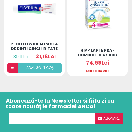
PFOC ELGYDIUM PASTA
DE DINTI GINGII IRITATE
HIPP LAPTE PRAF
75 ML
COMBIOTIC 4 500G
31,18Lei
39,11Lei
74,59Lei
ADAUGÃ ÎN COȘ
Stoc epuizat
Abonează-te la Newsletter și fii la zi cu
toate noutățile farmaciei ANCA!
ABONARE