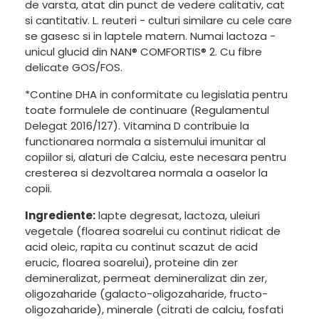
de varsta, atat din punct de vedere calitativ, cat
si cantitativ. L. reuteri - culturi similare cu cele care
se gasesc si in laptele matern. Numai lactoza -
unicul glucid din NAN® COMFORTIS® 2. Cu fibre
delicate GOS/FOS.
*Contine DHA in conformitate cu legislatia pentru
toate formulele de continuare (Regulamentul
Delegat 2016/127). Vitamina D contribuie la
functionarea normala a sistemului imunitar al
copiilor si, alaturi de Calciu, este necesara pentru
cresterea si dezvoltarea normala a oaselor la
copii.
Ingrediente:
lapte degresat, lactoza, uleiuri
vegetale (floarea soarelui cu continut ridicat de
acid oleic, rapita cu continut scazut de acid
erucic, floarea soarelui), proteine din zer
demineralizat, permeat demineralizat din zer,
oligozaharide (galacto-oligozaharide, fructo-
oligozaharide), minerale (citrati de calciu, fosfati