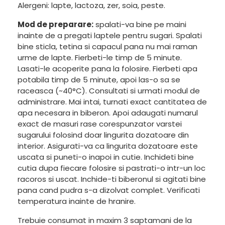
Alergeni: lapte, lactoza, zer, soia, peste.
Mod de preparare:
spalati-va bine pe maini
inainte de a pregati laptele pentru sugari. Spalati
bine sticla, tetina si capacul pana nu mai raman
urme de lapte. Fierbeti-le timp de 5 minute.
Lasati-le acoperite pana la folosire. Fierbeti apa
potabila timp de 5 minute, apoi las-o sa se
raceasca (~40°C). Consultati si urmati modul de
administrare. Mai intai, turnati exact cantitatea de
apa necesara in biberon. Apoi adaugati numarul
exact de masuri rase corespunzator varstei
sugarului folosind doar lingurita dozatoare din
interior. Asigurati-va ca lingurita dozatoare este
uscata si puneti-o inapoi in cutie. Inchideti bine
cutia dupa fiecare folosire si pastrati-o intr-un loc
racoros si uscat. Inchide-ti biberonul si agitati bine
pana cand pudra s-a dizolvat complet. Verificati
temperatura inainte de hranire.
Trebuie consumat in maxim 3 saptamani de la