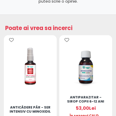
putea scrie o opinie.
Poate ai vrea sa incerci
ANTIPARAZITAR -
SIROP COPII 6-12 ANI
ANTICĂDERE PĂR - SER
53,00Lei
INTENSIV CU MINOXIDIL
5%
În sezonul CALD,