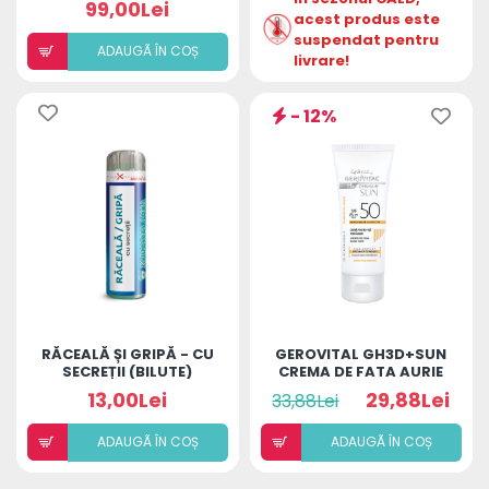
99,00Lei
acest produs este
suspendat pentru
ADAUGÃ ÎN COȘ
livrare!
- 12%
RĂCEALĂ ȘI GRIPĂ - CU
GEROVITAL GH3D+SUN
SECREȚII (BILUTE)
CREMA DE FATA AURIE
SPF50 50ML
13,00Lei
29,88Lei
33,88Lei
ADAUGÃ ÎN COȘ
ADAUGÃ ÎN COȘ