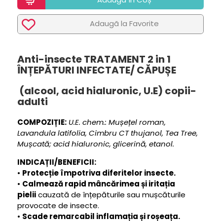
Adaugã la Favorite
Anti-insecte TRATAMENT 2 in 1
ÎNȚEPĂTURI INFECTATE/ CĂPUȘE
(alcool, acid hialuronic, U.E) copii-
adulti
COMPOZIȚIE:
U.E. chem.: Mușețel roman,
Lavandula latifolia, Cimbru CT thujanol, Tea Tree,
Mușcată; acid hialuronic, glicerină, etanol.
INDICAȚII/BENEFICII:
•
Protecție împotriva diferitelor insecte.
•
Calmează rapid mâncărimea și iritația
pielii
cauzată de înțepăturile sau mușcăturile
provocate de insecte.
•
Scade remarcabil inflamația și roșeața.