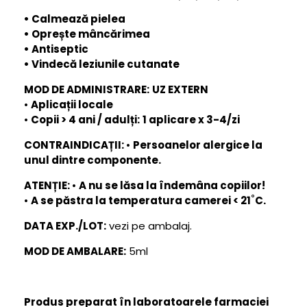
• Calmează pielea
• Oprește mâncărimea
• Antiseptic
• Vindecă leziunile cutanate
MOD DE ADMINISTRARE:
UZ EXTERN
•
Aplicații locale
•
Copii > 4 ani / adulți:
1 aplicare x 3-4/zi
CONTRAINDICAȚII:
•
Persoanelor alergice la
unul dintre componente.
ATENȚIE:
•
A nu se lăsa la îndemâna copiilor!
•
A se păstra la temperatura camerei < 21˚C.
DATA EXP./LOT:
vezi pe ambalaj.
MOD DE AMBALARE:
5ml
Produs preparat în laboratoarele farmaciei