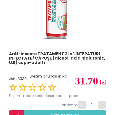
Anti-insecte TRATAMENT 2 in 1 ÎNȚEPĂTURI
INFECTATE/ CĂPUȘE (alcool, acid hialuronic,
U.E) copii-adulti
Livram oriunde in Ro
31.70
3030
JAN:
lei
Fii primul care scrie despre acest produs.
-
+
Cantitate
Adaugã în Coș