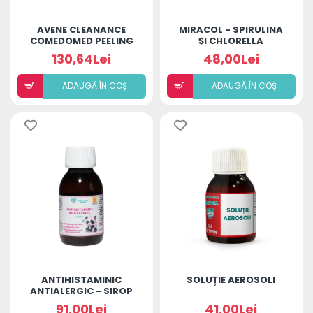
AVENE CLEANANCE
MIRACOL - SPIRULINA
COMEDOMED PEELING
ȘI CHLORELLA
CREMA INTENSIVA
130,64Lei
48,00Lei
IMPOTRIVA COSURILOR
40ML
ADAUGÃ ÎN COȘ
ADAUGÃ ÎN COȘ
ANTIHISTAMINIC
SOLUȚIE AEROSOLI
ANTIALERGIC - SIROP
91,00Lei
41,00Lei