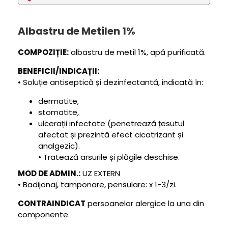
Albastru de Metilen 1%
COMPOZIȚIE:
albastru de metil 1%, apă purificată.
BENEFICII/INDICAȚII:
• Soluție antiseptică și dezinfectantă, indicată în:
dermatite,
stomatite,
ulcerații infectate (penetrează țesutul
afectat și prezintă efect cicatrizant și
analgezic).
• Tratează arsurile și plăgile deschise.
MOD DE ADMIN.:
UZ EXTERN
• Badijonaj, tamponare, pensulare: x 1-3/zi.
CONTRAINDICAT
persoanelor alergice la una din
componente.