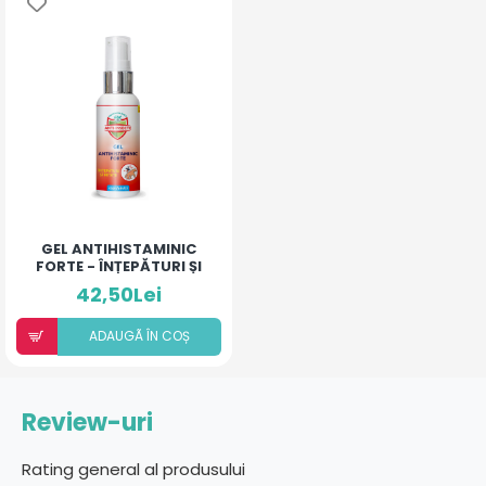
GEL ANTIHISTAMINIC
FORTE - ÎNȚEPĂTURI ȘI
IRITAȚII
42,50Lei
ADAUGÃ ÎN COȘ
Review-uri
Rating general al produsului