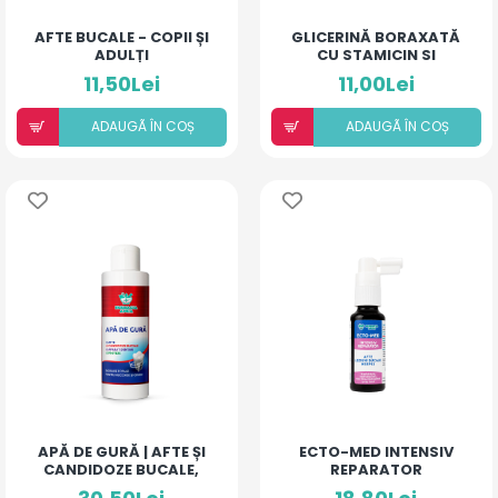
AFTE BUCALE - COPII ȘI
GLICERINĂ BORAXATĂ
ADULȚI
CU STAMICIN SI
ANESTEZINĂ
11,50Lei
11,00Lei
ADAUGÃ ÎN COȘ
ADAUGÃ ÎN COȘ
APĂ DE GURĂ | AFTE ȘI
ECTO-MED INTENSIV
CANDIDOZE BUCALE,
REPARATOR
APARAT DENTAR ȘI