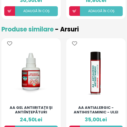
30,50Lei
18,80Lei
PROTEZE
ADAUGÃ ÎN COȘ
ADAUGÃ ÎN COȘ
Produse similare
- Arsuri
AA GEL ANTIIRITAȚII ȘI
AA ANTIALERGIC -
ANTIÎNȚEPĂTURI
ANTIHISTAMINIC - ULEI
PENTRU ARSURI MEDII
FORTE COPII ȘI ADULȚI
24,50Lei
35,00Lei