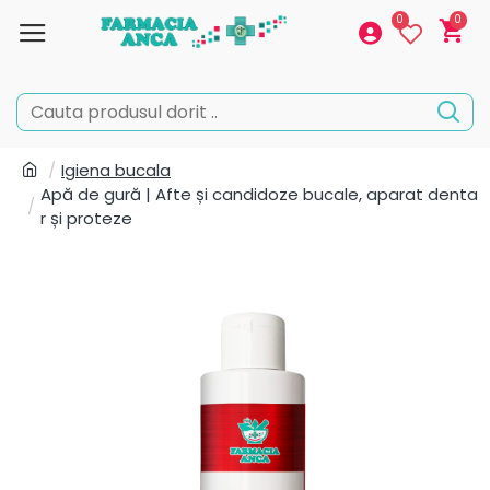
0
0
Igiena bucala
Apă de gură | Afte și candidoze bucale, aparat denta
r și proteze