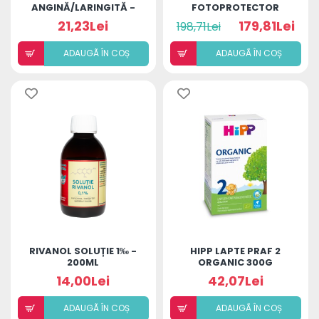
ANGINĂ/LARINGITĂ -
FOTOPROTECTOR
ADULȚI (BILUȚE)
SPRAY TRANSPARENT
21,23Lei
179,81Lei
198,71Lei
WET SKIN SPF50+
250ML
ADAUGÃ ÎN COȘ
ADAUGÃ ÎN COȘ
RIVANOL SOLUȚIE 1‰ -
HIPP LAPTE PRAF 2
200ML
ORGANIC 300G
14,00Lei
42,07Lei
ADAUGÃ ÎN COȘ
ADAUGÃ ÎN COȘ