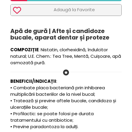
Adaugã la Favorite
Apă de gură | Afte și candidoze
bucale, aparat dentar și proteze
COMPOZIȚIE
: Nistatin, clorhexidină, îndulcitor
natural; U.E. Chem.: Tea Tree, Mentă, Cuișoare, apă
osmozată pură.
BENEFICII/INDICAȚII
:
• Combate placa bacteriană prin inhibarea
multiplicării bacteriilor de la nivel bucal;
• Tratează și previne aftele bucale, candidoza și
ulcerațiile bucale;
• Profilactic: se poate folosi pe durata
tratamentului cu antibiotice;
• Previne paradontoza la adulți.