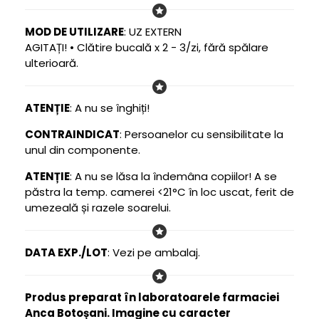
MOD DE UTILIZARE
: UZ EXTERN
AGITAȚI! • Clătire bucală x 2 - 3/zi, fără spălare
ulterioară.
ATENȚIE
: A nu se înghiți!
CONTRAINDICAT
: Persoanelor cu sensibilitate la
unul din componente.
ATENȚIE
: A nu se lăsa la îndemâna copiilor! A se
păstra la temp. camerei <21°C în loc uscat, ferit de
umezeală și razele soarelui.
DATA EXP./LOT
: Vezi pe ambalaj.
Produs preparat în laboratoarele farmaciei
Anca Botoșani. Imagine cu caracter