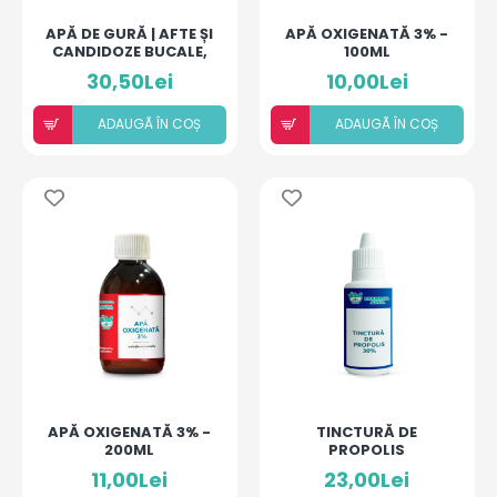
APĂ DE GURĂ | AFTE ȘI
APĂ OXIGENATĂ 3% -
CANDIDOZE BUCALE,
100ML
APARAT DENTAR ȘI
30,50Lei
10,00Lei
PROTEZE
ADAUGÃ ÎN COȘ
ADAUGÃ ÎN COȘ
APĂ OXIGENATĂ 3% -
TINCTURĂ DE
200ML
PROPOLIS
11,00Lei
23,00Lei