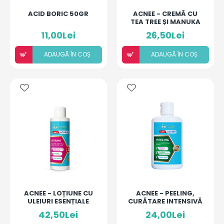
ACID BORIC 50GR
ACNEE - CREMĂ CU
TEA TREE ȘI MANUKA
11,00Lei
26,50Lei
ADAUGÃ ÎN COȘ
ADAUGÃ ÎN COȘ
ACNEE - LOȚIUNE CU
ACNEE - PEELING,
ULEIURI ESENȚIALE
CURĂTARE INTENSIVĂ
NIAOULI, TEA TREE,
42,50Lei
24,00Lei
LAURUS