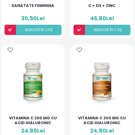
SANATATE FEMININA
C + D3 + ZINC
30,50Lei
46,80Lei
ADAUGÃ ÎN COȘ
ADAUGÃ ÎN COȘ
VITAMINA C 200 MG CU
VITAMINA C 200 MG CU
ACID HIALURONIC
ACID HIALURONIC
(AROMĂ LĂMÂIE ȘI
(AROMĂ PIERSICĂ ȘI
24,80Lei
24,80Lei
MENTĂ)
MANGO) X 30CP