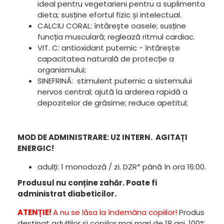
ideal pentru vegetarieni pentru a suplimenta
dieta; susține efortul fizic și intelectual.
CALCIU CORAL: întărește oasele; susține
funcția musculară; reglează ritmul cardiac.
VIT. C: antioxidant puternic - întărește
capacitatea naturală de protecție a
organismului;
SINEFRINĂ: stimulent puternic a sistemului
nervos central; ajută la arderea rapidă a
depozitelor de grăsime; reduce apetitul;
MOD DE ADMINISTRARE: UZ INTERN. AGITAȚI
ENERGIC!
adulți: 1 monodoză / zi. DZR* până în ora 16:00.
Produsul nu conține zahăr. Poate fi
administrat diabeticilor.
ATENȚIE!
A nu se lăsa la îndemâna copiilor!
Produs
destinat adulților și copiilor mai mari de 18 ani. 100%