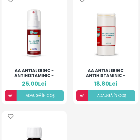
AA ANTIALERGIC -
AA ANTIALERGIC
ANTIHISTAMINIC -
ANTIHISTAMINIC -
SOLUȚIE ALCOOLICĂ CU
PUDRĂ PENTRU COPII ȘI
25,00Lei
18,80Lei
10% ULEIURI ESENȚIALE
ADULȚI
ADAUGÃ ÎN COȘ
ADAUGÃ ÎN COȘ