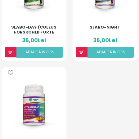
SLABO-DAY (COLEUS
SLABO-NIGHT
FORSKOHLII FORTE
40MG)
36,00Lei
36,00Lei
ADAUGÃ ÎN COȘ
ADAUGÃ ÎN COȘ