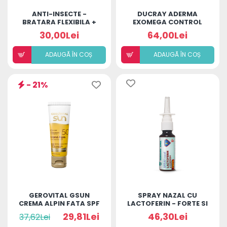
ANTI-INSECTE -
DUCRAY ADERMA
BRATARA FLEXIBILA +
EXOMEGA CONTROL
ULEI ESENȚIAL
GEL 2 IN 1 200ML
30,00Lei
64,00Lei
ADAUGÃ ÎN COȘ
ADAUGÃ ÎN COȘ
- 21%
GEROVITAL GSUN
SPRAY NAZAL CU
CREMA ALPIN FATA SPF
LACTOFERIN - FORTE SI
50 30ML
CORTIZON 12 ANI +
29,81Lei
46,30Lei
37,62Lei