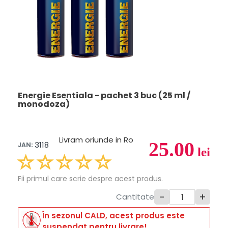
Energie Esentiala - pachet 3 buc (25 ml /
monodoza)
Livram oriunde in Ro
25.00
3118
JAN:
lei
Fii primul care scrie despre acest produs.
-
+
Cantitate
În sezonul CALD, acest produs este
suspendat pentru livrare!