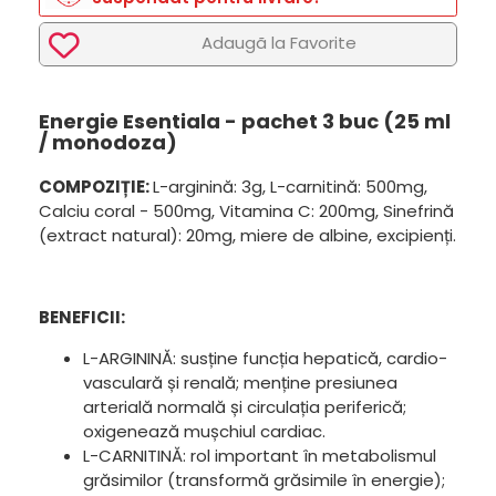
Adaugã la Favorite
Energie Esentiala - pachet 3 buc (25 ml
/ monodoza)
COMPOZIȚIE:
L-arginină: 3g, L-carnitină: 500mg,
Calciu coral - 500mg, Vitamina C: 200mg, Sinefrină
(extract natural): 20mg, miere de albine, excipienți.
BENEFICII:
L-ARGININĂ: susține funcția hepatică, cardio-
vasculară și renală; menține presiunea
arterială normală și circulația periferică;
oxigenează mușchiul cardiac.
L-CARNITINĂ: rol important în metabolismul
grăsimilor (transformă grăsimile în energie);