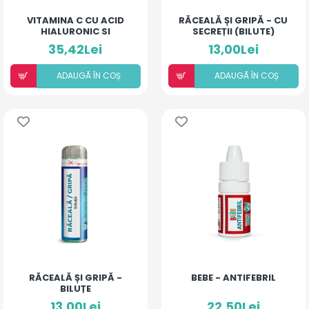
VITAMINA C CU ACID
RĂCEALĂ ȘI GRIPĂ - CU
HIALURONIC SI
SECREȚII (BILUTE)
ECHINACEA
35,42Lei
13,00Lei
ADAUGÃ ÎN COȘ
ADAUGÃ ÎN COȘ
RĂCEALĂ ȘI GRIPĂ -
BEBE - ANTIFEBRIL
BILUȚE
13,00Lei
22,50Lei