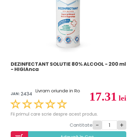
DEZINFECTANT SOLUTIE 80% ALCOOL - 200 ml
- HIGIAnca
Livram oriunde in Ro
17.31
2434
JAN:
lei
Fii primul care scrie despre acest produs.
-
+
Cantitate
Adaugã în Coș