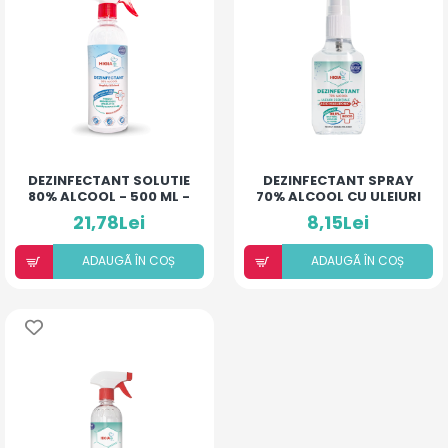
DEZINFECTANT SOLUTIE
DEZINFECTANT SPRAY
80% ALCOOL - 500 ML -
70% ALCOOL CU ULEIURI
HIGIANCA
ESENȚIALE ȘI ACID
21,78Lei
8,15Lei
HIALURONIC
ADAUGÃ ÎN COȘ
ADAUGÃ ÎN COȘ