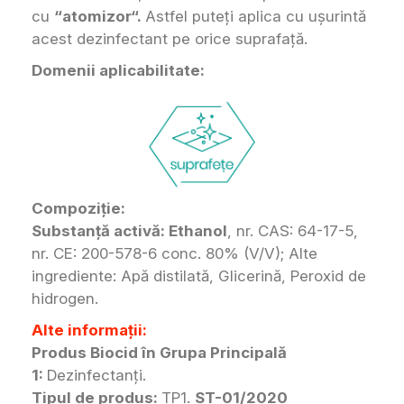
cu
“atomizor“.
Astfel puteți aplica cu ușurintă
acest dezinfectant pe orice suprafață.
Domenii aplicabilitate:
C‍ompoziție:
Substanţă activă: Ethanol
, nr. CAS: 64-17-5,
nr. CE: 200-578-6 conc. 80% (V/V); Alte
ingrediente: Apă distilată, Glicerină, Peroxid de
hidrogen.
Alte informații:
Produs Biocid în Grupa Principală
1:
Dezinfectanţi.
Tipul de produs:
TP1.
ST-01/2020