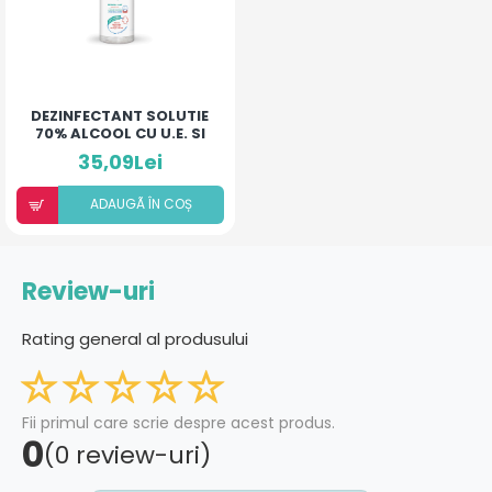
DEZINFECTANT SOLUTIE
70% ALCOOL CU U.E. SI
ACID HIALURONIC 500
35,09Lei
ML - HIGIANCA
ADAUGÃ ÎN COȘ
Review-uri
Rating general al produsului
Fii primul care scrie despre acest produs.
0
(0 review-uri)