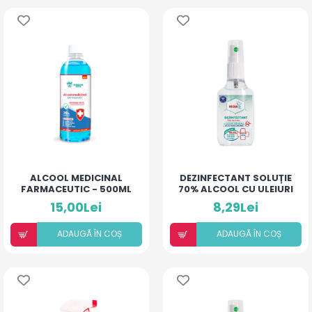
ALCOOL MEDICINAL
DEZINFECTANT SOLUȚIE
FARMACEUTIC - 500ML
70% ALCOOL CU ULEIURI
ESENȚIALE ȘI ACID
15,00Lei
8,29Lei
HIALURONIC - 50ML
HIGIANCA
ADAUGÃ ÎN COȘ
ADAUGÃ ÎN COȘ