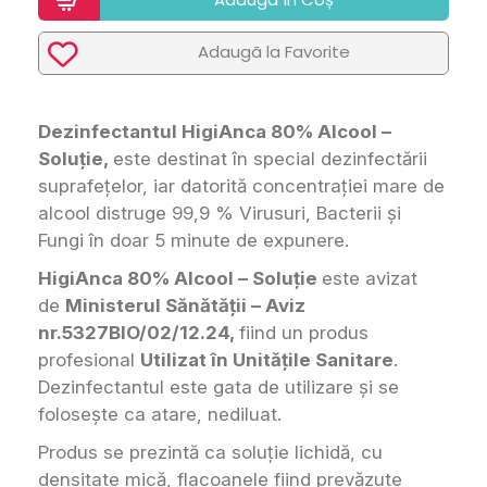
Adaugã la Favorite
Dezinfectantul HigiAnca 80% Alcool –
Soluție,
este destinat în special dezinfectării
suprafețelor, iar datorită concentrației mare de
alcool distruge 99,9 % Virusuri, Bacterii și
Fungi în doar 5 minute de expunere.
HigiAnca 80% Alcool – Soluție
este avizat
de
Ministerul Sănătății – Aviz
nr.5327BIO/02/12.24,
fiind un produs
profesional
Utilizat în Unitățile Sanitare
.
Dezinfectantul este gata de utilizare și se
folosește ca atare, nediluat.
Produs se prezintă ca soluție lichidă, cu
densitate mică, flacoanele fiind prevăzute