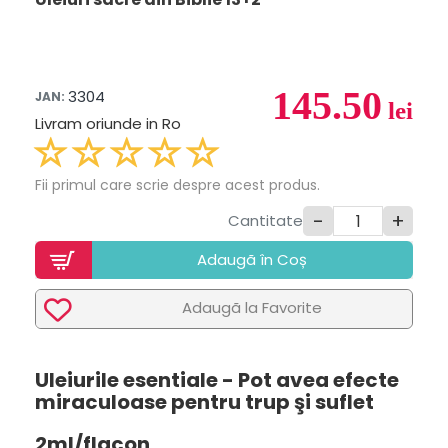
145.50
3304
JAN:
lei
Livram oriunde in Ro
Fii primul care scrie despre acest produs.
-
+
Cantitate
Adaugã în Coș
Adaugã la Favorite
Uleiurile esentiale - Pot avea efecte
miraculoase pentru trup şi suflet
2ml/flacon