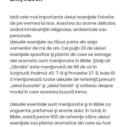
Iată cele mai importante uleiuri esenţiale folosite
de pe vremea lui Isus. Acestea au arome delicate,
având întrebuinţări religioase, ambientale sau
personale.
Uleiurile esenţiale au făcut parte din viaţa
oamenilor de mii de ani. Cel puţin 33 de uleiuri
esenţiale specifice şi plante din care se extrage
ulei aromatic sunt menţionate în Biblie. Ştiaţi că
„tămâia” este menţionată de 68 de ori în
Scriptură. Psalmul 45: 7-8 şi Proverbe 27: 9, Isaia 61:
3 menţionează toate uleiurile de referinţă precum
„uleiul bucuriei” şi „uleiul fericirii” şi vorbesc despre
modul în care acestea bucură inima.
Uleiurile esentiale sunt menţionate şi în Biblie ca
unguente, parfumuri şi arome dulci. În total, în
Biblie, există peste 600 de referinţe către uleiuri
esenţiale sau plante aromatice din care au fost