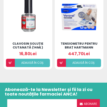
CLAVOSIN SOLUȚIE
TENSIOMETRU PENTRU
CUTANATĂ (14ML)
BRAȚ HARTMANN
VEROVAL DUO
16,80Lei
447,70Lei
CONTROL
ADAUGÃ ÎN COȘ
ADAUGÃ ÎN COȘ
Abonează-te la Newsletter și fii la zi cu
toate noutățile farmaciei ANCA!
ABONARE