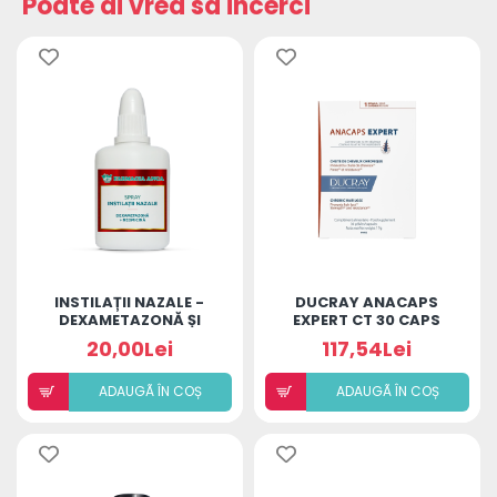
Poate ai vrea sa incerci
INSTILAȚII NAZALE -
DUCRAY ANACAPS
DEXAMETAZONĂ ȘI
EXPERT CT 30 CAPS
NEOMICINĂ
20,00Lei
117,54Lei
ADAUGÃ ÎN COȘ
ADAUGÃ ÎN COȘ