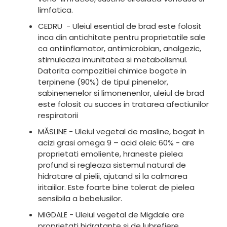
limfatica.
CEDRU - Uleiul esential de brad este folosit
inca din antichitate pentru proprietatile sale
ca antiinflamator, antimicrobian, analgezic,
stimuleaza imunitatea si metabolismul.
Datorita compozitiei chimice bogate in
terpinene (90%) de tipul pinenelor,
sabinenenelor si limonenenlor, uleiul de brad
este folosit cu succes in tratarea afectiunilor
respiratorii
MĂSLINE - Uleiul vegetal de masline, bogat in
acizi grasi omega 9 – acid oleic 60% - are
proprietati emoliente, hraneste pielea
profund si regleaza sistemul natural de
hidratare al pielii, ajutand si la calmarea
iritaiilor. Este foarte bine tolerat de pielea
sensibila a bebelusilor.
- Uleiul vegetal de Migdale are
MIGDALE
proprietati hidratante si de lubrefiere