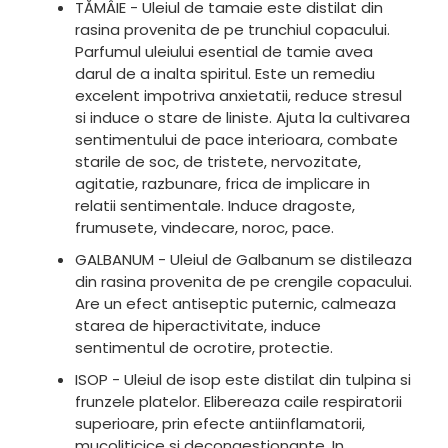
TĂMÂIE - Uleiul de tamaie este distilat din
rasina provenita de pe trunchiul copacului.
Parfumul uleiului esential de tamie avea
darul de a inalta spiritul. Este un remediu
excelent impotriva anxietatii, reduce stresul
si induce o stare de liniste. Ajuta la cultivarea
sentimentului de pace interioara, combate
starile de soc, de tristete, nervozitate,
agitatie, razbunare, frica de implicare in
relatii sentimentale. Induce dragoste,
frumusete, vindecare, noroc, pace.
GALBANUM - Uleiul de Galbanum se distileaza
din rasina provenita de pe crengile copacului.
Are un efect antiseptic puternic, calmeaza
starea de hiperactivitate, induce
sentimentul de ocrotire, protectie.
ISOP - Uleiul de isop este distilat din tulpina si
frunzele platelor. Elibereaza caile respiratorii
superioare, prin efecte antiinflamatorii,
mucoliticice si decongestionante. In