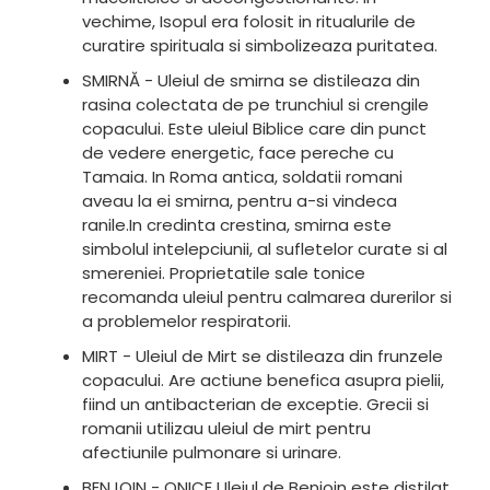
vechime, Isopul era folosit in ritualurile de
curatire spirituala si simbolizeaza puritatea.
SMIRNĂ - Uleiul de smirna se distileaza din
rasina colectata de pe trunchiul si crengile
copacului. Este uleiul Biblice care din punct
de vedere energetic, face pereche cu
Tamaia. In Roma antica, soldatii romani
aveau la ei smirna, pentru a-si vindeca
ranile.In credinta crestina, smirna este
simbolul intelepciunii, al sufletelor curate si al
smereniei. Proprietatile sale tonice
recomanda uleiul pentru calmarea durerilor si
a problemelor respiratorii.
MIRT - Uleiul de Mirt se distileaza din frunzele
copacului. Are actiune benefica asupra pielii,
fiind un antibacterian de exceptie. Grecii si
romanii utilizau uleiul de mirt pentru
afectiunile pulmonare si urinare.
BENJOIN - ONICE Uleiul de Benjoin este distilat