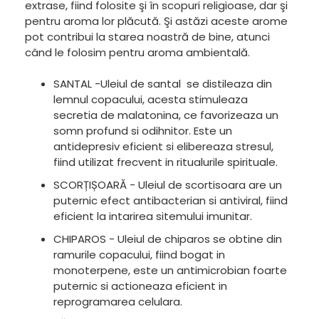
extrase, fiind folosite şi în scopuri religioase, dar şi
pentru aroma lor plăcută. Şi astăzi aceste arome
pot contribui la starea noastră de bine, atunci
când le folosim pentru aroma ambientală.
SANTAL -Uleiul de santal se distileaza din
lemnul copacului, acesta stimuleaza
secretia de malatonina, ce favorizeaza un
somn profund si odihnitor. Este un
antidepresiv eficient si elibereaza stresul,
fiind utilizat frecvent in ritualurile spirituale.
SCORȚIȘOARĂ - Uleiul de scortisoara are un
puternic efect antibacterian si antiviral, fiind
eficient la intarirea sitemului imunitar.
CHIPAROS - Uleiul de chiparos se obtine din
ramurile copacului, fiind bogat in
monoterpene, este un antimicrobian foarte
puternic si actioneaza eficient in
reprogramarea celulara.