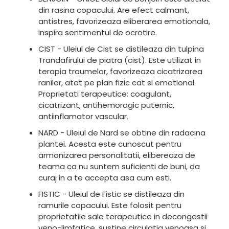
din rasina copacului. Are efect calmant,
antistres, favorizeaza eliberarea emotionala,
inspira sentimentul de ocrotire.
CIST - Uleiul de Cist se distileaza din tulpina
Trandafirului de piatra (cist). Este utilizat in
terapia traumelor, favorizeaza cicatrizarea
ranilor, atat pe plan fizic cat si emotional.
Proprietati terapeutice: coagulant,
cicatrizant, antihemoragic puternic,
antiinflamator vascular.
NARD - Uleiul de Nard se obtine din radacina
plantei. Acesta este cunoscut pentru
armonizarea personalitatii, elibereaza de
teama ca nu suntem suficienti de buni, da
curaj in a te accepta asa cum esti.
FISTIC - Uleiul de Fistic se distileaza din
ramurile copacului. Este folosit pentru
proprietatile sale terapeutice in decongestii
veno-limfatice, sustine circulatia venoasa si