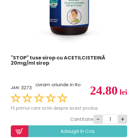
"STOP" tuse sirop cu ACETILCISTEINĂ
20mg/ml sirop
Livram oriunde in Ro
24.80
3273
JAN:
lei
Fii primul care scrie despre acest produs.
-
+
Cantitate
Adaugã în Coș