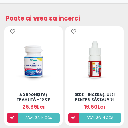
Poate ai vrea sa incerci
AB BRONȘITĂ/
BEBE - ÎNGERAȘ, ULEI
TRAHEITĂ - 15 CP
PENTRU RĂCEALA ȘI
GRIPĂ
25,85Lei
16,50Lei
ADAUGÃ ÎN COȘ
ADAUGÃ ÎN COȘ