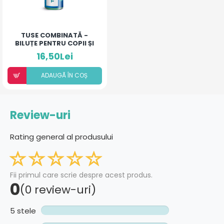
TUSE COMBINATĂ -
BILUȚE PENTRU COPII ȘI
ADULȚI
16,50Lei
ADAUGÃ ÎN COȘ
Review-uri
Rating general al produsului
Fii primul care scrie despre acest produs.
0
(0 review-uri)
5 stele