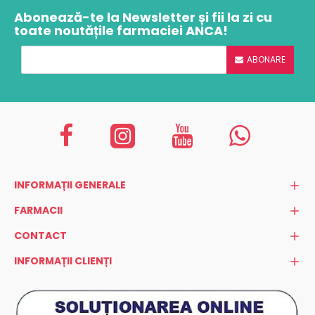
Abonează-te la Newsletter și fii la zi cu
toate noutățile farmaciei ANCA!
ABONARE
INFORMAȚII GENERALE
FARMACII
CONTACT
INFORMAȚII CLIENȚI