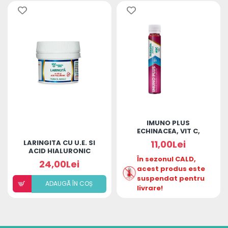
IMUNO PLUS
ECHINACEA, VIT C,
CISTUS, LACTOFERINA
LARINGITA CU U.E. SI
11,00Lei
12+ ANI
ACID HIALURONIC
(PIERSICĂ ȘI MANGO)
În sezonul CALD,
24,00Lei
acest produs este
suspendat pentru
ADAUGÃ ÎN COȘ
livrare!