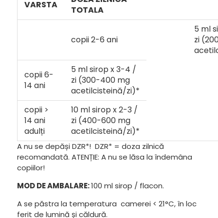
VARSTA
TOTALA
5 ml s
copii 2-6 ani
zi (2
acetil
5 ml sirop x 3-4 /
copii 6-
zi (300-400 mg
14 ani
acetilcisteină/zi)*
copii >
10 ml sirop x 2-3 /
14 ani
zi (400-600 mg
adulți
acetilcisteină/zi)*
A nu se depăși DZR*! DZR* = doza zilnică
recomandată. ATENȚIE: A nu se lăsa la îndemâna
copiilor!
MOD DE AMBALARE:
100 ml sirop / flacon.
A se păstra la temperatura camerei < 21°C, în loc
ferit de lumină și căldură.