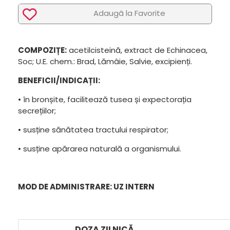
Adaugã la Favorite
COMPOZIȚE:
acetilcisteină, extract de Echinacea,
Soc; U.E. chem.: Brad, Lămâie, Salvie, excipienți.
BENEFICII/INDICAȚII:
• în bronșite, facilitează tusea și expectorația
secrețiilor;
• susține sănătatea tractului respirator;
• susține apărarea naturală a organismului.
MOD DE ADMINISTRARE: UZ INTERN
DOZA ZILNICĂ