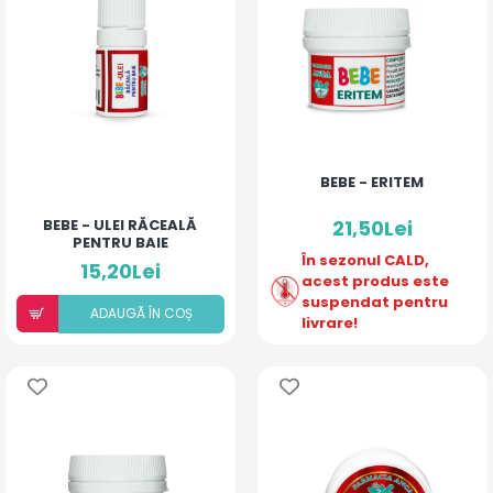
BEBE - ERITEM
BEBE - ULEI RĂCEALĂ
21,50Lei
PENTRU BAIE
În sezonul CALD,
15,20Lei
acest produs este
suspendat pentru
ADAUGÃ ÎN COȘ
livrare!