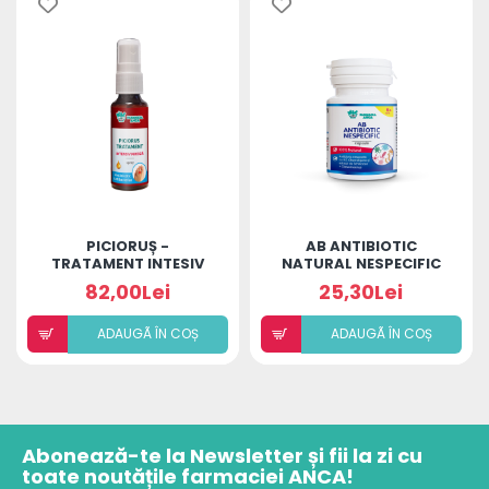
PICIORUȘ -
AB ANTIBIOTIC
TRATAMENT INTESIV
NATURAL NESPECIFIC
MICOZĂ
ECHINACEA + CISTUS -
82,00Lei
25,30Lei
15 CAPSULE
ADAUGÃ ÎN COȘ
ADAUGÃ ÎN COȘ
Abonează-te la Newsletter și fii la zi cu
toate noutățile farmaciei ANCA!