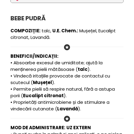
BEBE PUDRĂ
COMPOZIȚIE:
talc,
U.E. Chem.:
Mușețel, Eucalipt
citronat, Lavandă.
BENEFICII/INDICAȚII:
• Absoarbe excesul de umiditate; ajută la
menținerea pielii mătăsoase (
talc
).
• Vindecă iritațiile provocate de contactul cu
scutecul (
Mușețel
).
• Permite pielii să respire natural, fără a astupa
porii (
Eucalipt citronat
).
• Proprietăți antimicrobiene și de stimulare a
vindecării cutanate (
Lavandă
).
MOD DE ADMINISTRARE:
UZ EXTERN