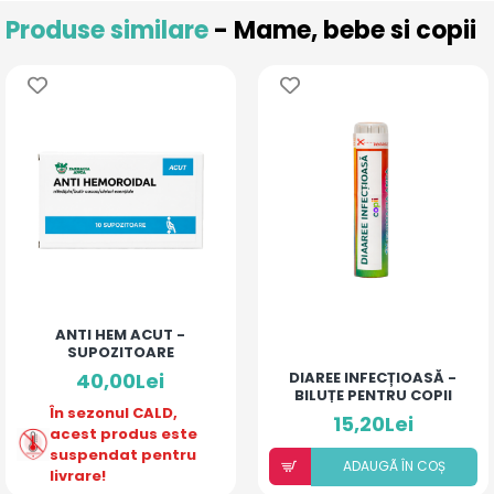
Produse similare
- Mame, bebe si copii
ANTI HEM ACUT -
SUPOZITOARE
40,00Lei
DIAREE INFECȚIOASĂ -
BILUȚE PENTRU COPII
În sezonul CALD,
15,20Lei
acest produs este
suspendat pentru
ADAUGÃ ÎN COȘ
livrare!