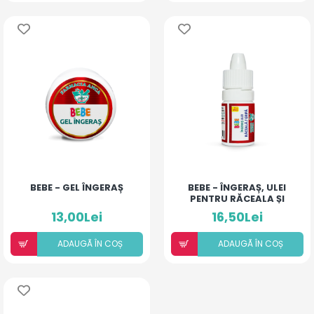
BEBE - GEL ÎNGERAȘ
BEBE - ÎNGERAȘ, ULEI
PENTRU RĂCEALA ȘI
GRIPĂ
13,00Lei
16,50Lei
ADAUGÃ ÎN COȘ
ADAUGÃ ÎN COȘ