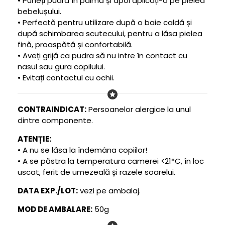
• Puneți pudra în palmă și apoi aplicați-o pe pielea
bebelușului.
• Perfectă pentru utilizare după o baie caldă și
după schimbarea scutecului, pentru a lăsa pielea
fină, proaspătă și confortabilă.
• Aveți grijă ca pudra să nu intre în contact cu
nasul sau gura copilului.
• Evitați contactul cu ochii.
CONTRAINDICAT:
Persoanelor alergice la unul
dintre componente.
ATENȚIE:
• A nu se lăsa la îndemâna copiilor!
• A se păstra la temperatura camerei <21°C, în loc
uscat, ferit de umezeală și razele soarelui.
DATA EXP./LOT:
vezi pe ambalaj.
MOD DE AMBALARE:
50g