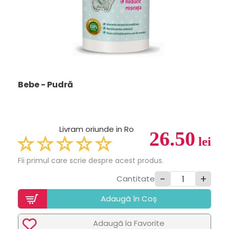
Bebe - Pudră
Livram oriunde in Ro
26.50
lei
Fii primul care scrie despre acest produs.
-
+
Cantitate
Adaugã în Coș
Adaugã la Favorite