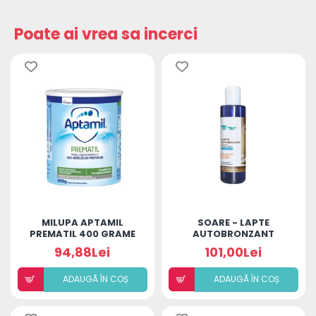
Poate ai vrea sa incerci
MILUPA APTAMIL
SOARE - LAPTE
PREMATIL 400 GRAME
AUTOBRONZANT
ESENȚĂ DE SANTAL &
94,88Lei
101,00Lei
PATCHOULI ACID
HIALURONIC 200ML
ADAUGÃ ÎN COȘ
ADAUGÃ ÎN COȘ