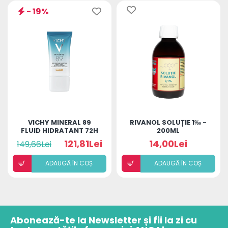
- 19%
VICHY MINERAL 89
RIVANOL SOLUȚIE 1‰ -
FLUID HIDRATANT 72H
200ML
SPF50
121,81Lei
14,00Lei
149,66Lei
ADAUGÃ ÎN COȘ
ADAUGÃ ÎN COȘ
Abonează-te la Newsletter și fii la zi cu