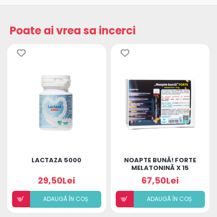
Poate ai vrea sa incerci
LACTAZA 5000
NOAPTE BUNĂ! FORTE
MELATONINĂ X 15
MONODOZE
29,50Lei
67,50Lei
ADAUGÃ ÎN COȘ
ADAUGÃ ÎN COȘ