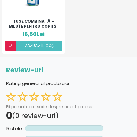
TUSE COMBINATĂ -
BILUȚE PENTRU COPII ȘI
ADULȚI
16,50Lei
ADAUGÃ ÎN COȘ
Review-uri
Rating general al produsului
Fii primul care scrie despre acest produs.
0
(0 review-uri)
5 stele