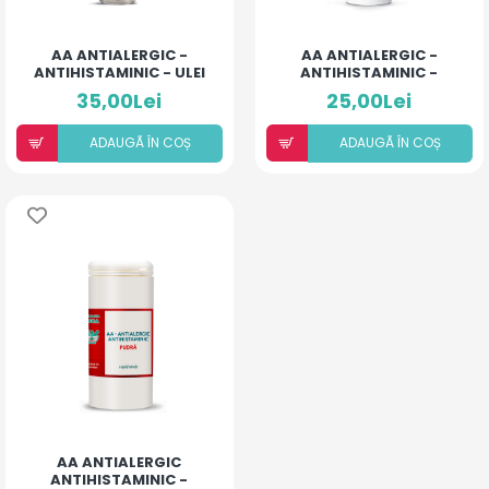
AA ANTIALERGIC -
AA ANTIALERGIC -
ANTIHISTAMINIC - ULEI
ANTIHISTAMINIC -
FORTE COPII ȘI ADULȚI
SOLUȚIE ALCOOLICĂ CU
35,00Lei
25,00Lei
10% ULEIURI ESENȚIALE
ADAUGÃ ÎN COȘ
ADAUGÃ ÎN COȘ
AA ANTIALERGIC
ANTIHISTAMINIC -