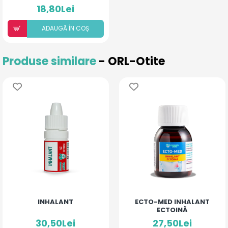
PUDRĂ PENTRU COPII ȘI
18,80Lei
ADULȚI
ADAUGÃ ÎN COȘ
Produse similare
- ORL-Otite
INHALANT
ECTO-MED INHALANT
ECTOINĂ
30,50Lei
27,50Lei