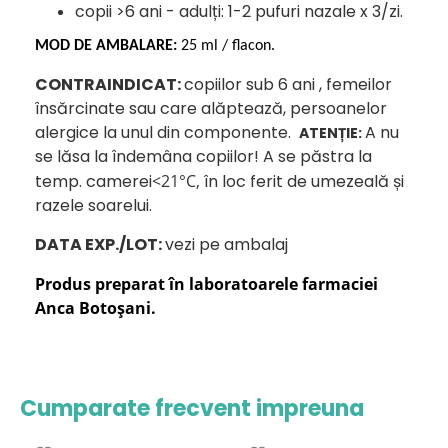
copii >6 ani - adulți: 1-2 pufuri nazale x 3/zi.
MOD DE AMBALARE:
25 ml
/ flacon.
CONTRAINDICAT:
copiilor sub 6 ani , femeilor
însărcinate sau care alăptează, persoanelor
alergice la unul din componente.
A nu
ATENȚIE:
se lăsa la îndemâna copiilor! A se păstra la
temp. camerei
<21°C,
în loc ferit de umezeală și
razele soarelui.
DATA EXP./LOT:
vezi pe ambalaj
Produs preparat în laboratoarele farmaciei
Anca Botoșani.
Cumparate frecvent impreuna