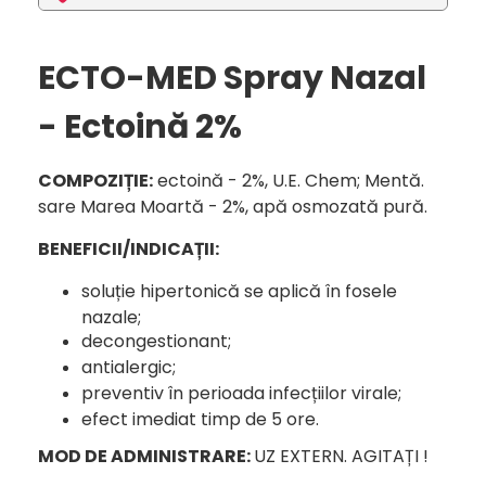
ECTO-MED Spray Nazal
- Ectoină 2%
COMPOZIȚIE:
ectoină - 2%, U.E. Chem; Mentă.
sare Marea Moartă - 2%, apă osmozată pură.
BENEFICII/INDICAȚII:
soluție hipertonică se aplică în fosele
nazale;
decongestionant;
antialergic;
preventiv în perioada infecțiilor virale;
efect imediat timp de 5 ore.
MOD DE ADMINISTRARE:
UZ EXTERN. AGITAȚI !