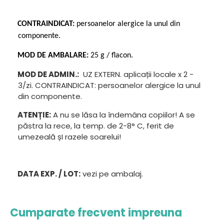
CONTRAINDICAT:
persoanelor alergice la unul din
componente.
MOD DE AMBALARE:
25 g
/ flacon.
MOD DE ADMIN.:
UZ EXTERN. aplicații locale x 2 -
3/zi. CONTRAINDICAT: persoanelor alergice la unul
din componente.
ATENȚIE:
A nu se lăsa la îndemâna copiilor! A se
păstra la rece, la temp. de 2-8° C, ferit de
umezeală șI razele soarelui!
DATA EXP. / LOT:
vezi pe ambalaj.
Cumparate frecvent impreuna