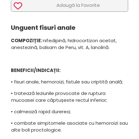
Adaugã la Favorite
Unguent fisuri anale
COMPOZIȚIE:
nifedipină, hidrocortizon acetat,
anestezină, balsam de Peru, vit. A, lanolină.
BENEFICII/INDICAȚII:
• fisuri anale, hemoroizi, fistule sau criptită anală;
• tratează leziunile provocate de ruptura
mucoasei care căptușeste rectul inferior;
• calmează rapid durerea;
• combate simptomele asociate cu hemoroizi sau
alte boli proctologice.