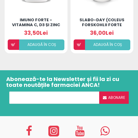
IMUNO FORTE -
SLABO-DAY (COLEUS
VITAMINA C, D3 ȘI ZINC
FORSKOHLII FORTE
40MG)
33,50Lei
36,00Lei
ADAUGÃ ÎN COȘ
ADAUGÃ ÎN COȘ
Abonează-te la Newsletter și fii la zi cu
toate noutățile farmaciei ANCA!
ABONARE