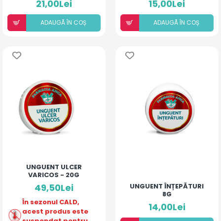
21,00Lei
15,00Lei
ADAUGÃ ÎN COȘ
ADAUGÃ ÎN COȘ
UNGUENT ULCER
VARICOS - 20G
49,50Lei
UNGUENT ÎNȚEPĂTURI
8G
În sezonul CALD,
14,00Lei
acest produs este
suspendat pentru