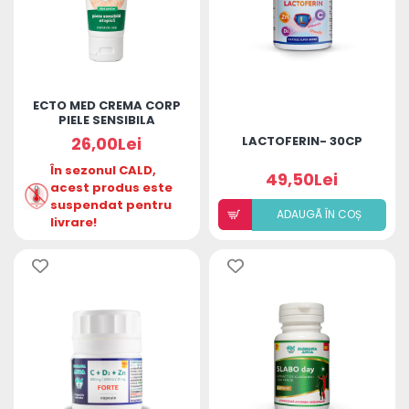
ECTO MED CREMA CORP
PIELE SENSIBILA
ATOPICA 50G
26,00Lei
LACTOFERIN- 30CP
În sezonul CALD,
49,50Lei
acest produs este
suspendat pentru
ADAUGÃ ÎN COȘ
livrare!