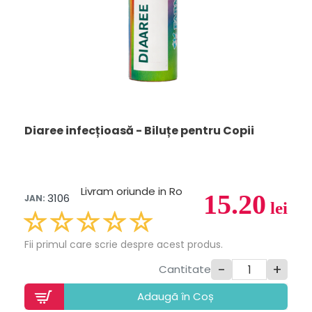
Diaree infecțioasă - Biluțe pentru Copii
Livram oriunde in Ro
15.20
3106
JAN:
lei
Fii primul care scrie despre acest produs.
-
+
Cantitate
Adaugã în Coș