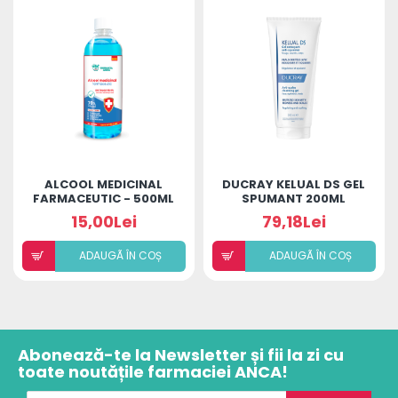
ALCOOL MEDICINAL
DUCRAY KELUAL DS GEL
FARMACEUTIC - 500ML
SPUMANT 200ML
15,00Lei
79,18Lei
ADAUGÃ ÎN COȘ
ADAUGÃ ÎN COȘ
Abonează-te la Newsletter și fii la zi cu
toate noutățile farmaciei ANCA!