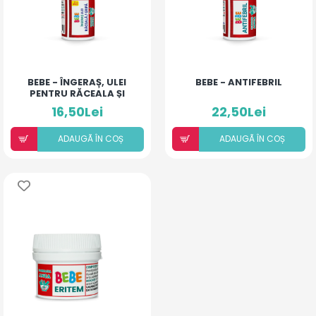
BEBE - ÎNGERAȘ, ULEI
BEBE - ANTIFEBRIL
PENTRU RĂCEALA ȘI
GRIPĂ
16,50Lei
22,50Lei
ADAUGÃ ÎN COȘ
ADAUGÃ ÎN COȘ