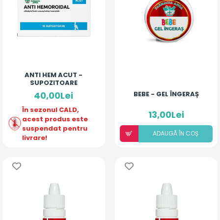
ANTI HEM ACUT -
SUPOZITOARE
40,00Lei
BEBE - GEL ÎNGERAȘ
În sezonul CALD,
13,00Lei
acest produs este
suspendat pentru
ADAUGÃ ÎN COȘ
livrare!