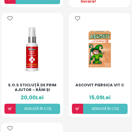
livrare!
S.O.S STICLUȚĂ DE PRIM
ASCOVIT PIERSICA VIT C
AJUTOR - RĂNI ȘI
ARSURI
20,00Lei
15,09Lei
ADAUGÃ ÎN COȘ
ADAUGÃ ÎN COȘ