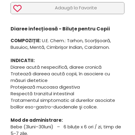
Adaugã la Favorite
Diaree infecțioasă - Biluțe pentru Copii
COMPOZIȚIE:
U.E. Chem.: Tarhon, Scorțișoară,
Busuioc, Mentă, Cimbrișor Indian, Cardamon.
INDICATII:
Diaree acută nespecifică, diaree cronică
Tratează diareea acută copii, în asociere cu
măsuri dietetice
Protejează mucoasa digestiva
Respectă tranzitul intestinal
Tratamentul simptomatic al durerilor asociate
bolilor eso-gastro-duodenale şi colice.
Mod de administrare:
Bebe (3luni–30luni) – 6 biluțe x 6 ori / zi, timp de
5-7 zile.