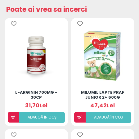
Poate ai vrea sa incerci
L-ARGININ 700MG -
MILUMIL LAPTE PRAF
30CP
JUNIOR 2+ 600G
31,70Lei
47,42Lei
ADAUGÃ ÎN COȘ
ADAUGÃ ÎN COȘ